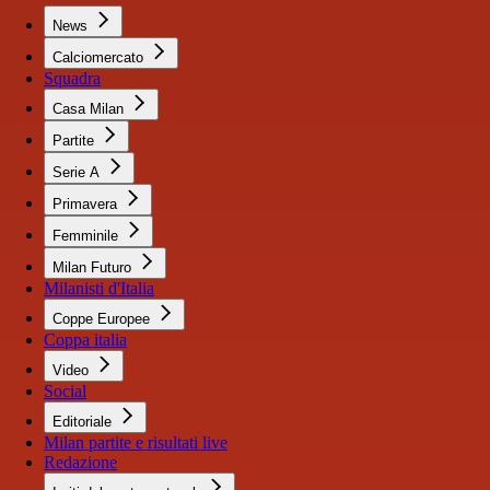
News
Calciomercato
Squadra
Casa Milan
Partite
Serie A
Primavera
Femminile
Milan Futuro
Milanisti d'Italia
Coppe Europee
Coppa italia
Video
Social
Editoriale
Milan partite e risultati live
Redazione