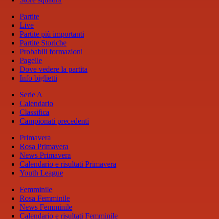
Partite
Live
Partite più importanti
Partite Storiche
Probabili formazioni
Pagelle
Dove vedere la partita
Info biglietti
Serie A
Calendario
Classifica
Campionati precedenti
Primavera
Rosa Primavera
News Primavera
Calendario e risultati Primavera
Youth League
Femminile
Rosa Femminile
News Femminile
Calendario e risultati Femminile