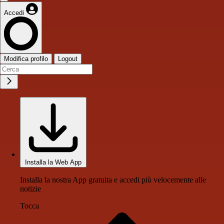
Accedi
Modifica profilo
Logout
Installa la Web App
Installa la nostra App gratuita e accedi più velocemente alle
notizie
Tocca