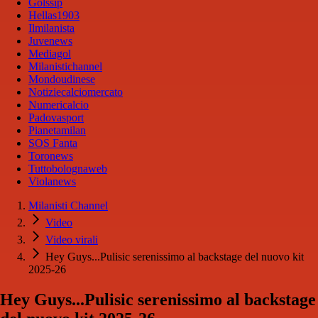
Golssip
Hellas1903
Ilmilanista
Juvenews
Mediagol
Milanistichannel
Mondoudinese
Notiziecalciomercato
Numericalcio
Padovasport
Pianetamilan
SOS Fanta
Toronews
Tuttobolognaweb
Violanews
Milanisti Channel
Video
Video virali
Hey Guys...Pulisic serenissimo al backstage del nuovo kit
2025-26
Hey Guys...Pulisic serenissimo al backstage