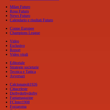
Milan Futuro
Rosa Futuro
News Futuro
Calendario e risultati Futuro
Coppe Europee
Champions League
Video
Esclusivo
Report
Video virali
Editoriale
Strategie societarie
Tecnica e Tattica
Avversari
Calcionapoli1926
Cittaceleste
Derbyderbyderby
Fantamagazine
FCInter1908
Forzaroma