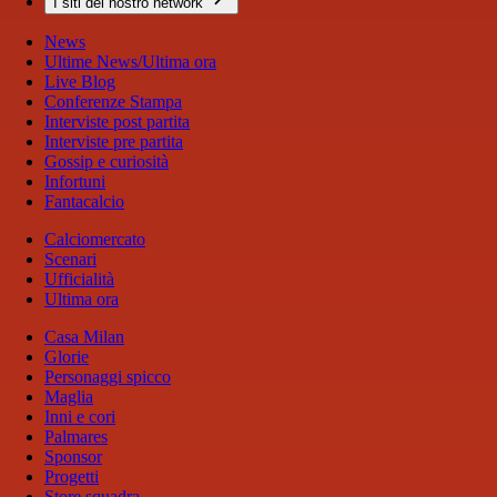
I siti del nostro network
News
Ultime News/Ultima ora
Live Blog
Conferenze Stampa
Interviste post partita
Interviste pre partita
Gossip e curiosità
Infortuni
Fantacalcio
Calciomercato
Scenari
Ufficialità
Ultima ora
Casa Milan
Glorie
Personaggi spicco
Maglia
Inni e cori
Palmares
Sponsor
Progetti
Store squadra