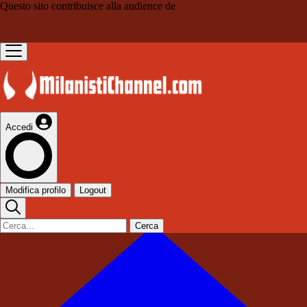
Questo sito contribuisce alla audience de
Accedi
Modifica profilo
Logout
Cerca