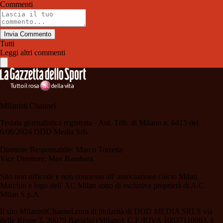
Commenti
Invia Commento
Tutti
Leggi altri commenti
Milanisti Channel
Testata giornalistica registrata - Aut. Trib. di Milano n. 6415 del
6/06/2024 DDD Media Srls
Direttore Responsabile: Marco Torretta
Vice Direttore: Max Bambara.
Sito non ufficiale e non connesso all' associazione calcio Milan.
Marchio e logo dell' AC Milan sono di esclusiva proprietà di A.C.
Milan S.p.A.
Il sito MilanistiChannel.com di titolarità di DDD MEDIA SRLS via
delle Risaie 3, 20079 Basiglio (Milano), C.F./P.IVA 10837110963, è