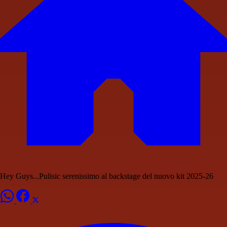
Hey Guys...Pulisic serenissimo al backstage del nuovo kit 2025-26