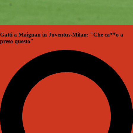
Gatti a Maignan in Juventus-Milan: "Che ca**o a
preso questo"