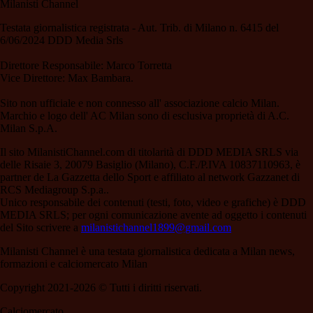
Milanisti Channel
Testata giornalistica registrata - Aut. Trib. di Milano n. 6415 del
6/06/2024 DDD Media Srls
Direttore Responsabile: Marco Torretta
Vice Direttore: Max Bambara.
Sito non ufficiale e non connesso all' associazione calcio Milan.
Marchio e logo dell' AC Milan sono di esclusiva proprietà di A.C.
Milan S.p.A.
Il sito MilanistiChannel.com di titolarità di DDD MEDIA SRLS via
delle Risaie 3, 20079 Basiglio (Milano), C.F./P.IVA 10837110963, è
partner de La Gazzetta dello Sport e affiliato al network Gazzanet di
RCS Mediagroup S.p.a..
Unico responsabile dei contenuti (testi, foto, video e grafiche) è DDD
MEDIA SRLS; per ogni comunicazione avente ad oggetto i contenuti
del Sito scrivere a
milanistichannel1899@gmail.com
Milanisti Channel è una testata giornalistica dedicata a Milan news,
formazioni e calciomercato Milan
Copyright 2021-2026 © Tutti i diritti riservati.
Calciomercato