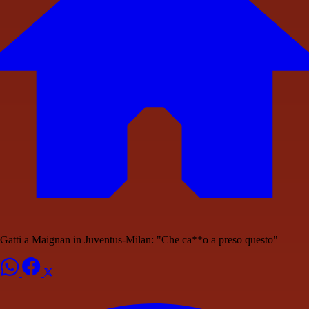
Gatti a Maignan in Juventus-Milan: "Che ca**o a preso questo"