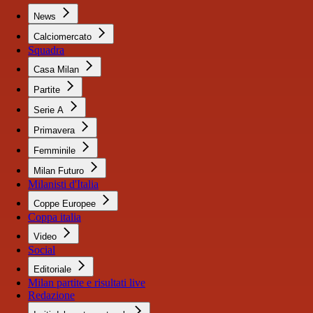
News
Calciomercato
Squadra
Casa Milan
Partite
Serie A
Primavera
Femminile
Milan Futuro
Milanisti d'Italia
Coppe Europee
Coppa italia
Video
Social
Editoriale
Milan partite e risultati live
Redazione