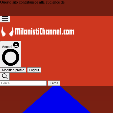
Questo sito contribuisce alla audience de
Accedi
Modifica profilo
Logout
Cerca