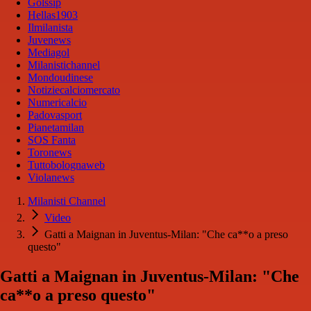
Golssip
Hellas1903
Ilmilanista
Juvenews
Mediagol
Milanistichannel
Mondoudinese
Notiziecalciomercato
Numericalcio
Padovasport
Pianetamilan
SOS Fanta
Toronews
Tuttobolognaweb
Violanews
Milanisti Channel
Video
Gatti a Maignan in Juventus-Milan: "Che ca**o a preso
questo"
Gatti a Maignan in Juventus-Milan: "Che
ca**o a preso questo"