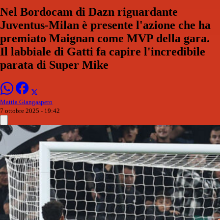
Nel Bordocam di Dazn riguardante
Juventus-Milan è presente l'azione che ha
premiato Maignan come MVP della gara.
Il labbiale di Gatti fa capire l'incredibile
parata di Super Mike
Mattia Giangaspero
7 ottobre 2025 - 19:42