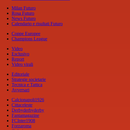
Milan Futuro
Rosa Futuro
News Futuro
Calendario e risultati Futuro
Coppe Europee
Champions League
Video
Esclusivo
Report
Video virali
Editoriale
Strategie societarie
Tecnica e Tattica
Avversari
Calcionapoli1926
Cittaceleste
Derbyderbyderby
Fantamagazine
FCInter1908
Forzaroma