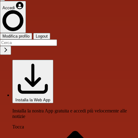
Accedi
Modifica profilo
Logout
Installa la Web App
Installa la nostra App gratuita e accedi più velocemente alle
notizie
Tocca