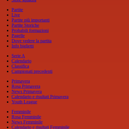
Partite
Live
Partite più importanti
Partite Storiche
Probabili formazioni
Pagelle
Dove vedere la partita
Info biglietti
Serie A
Calendario
Classifica
Campionati precedenti
Primavera
Rosa Primavera
News Primavera
Calendario e risultati Primavera
Youth League
Femminile
Rosa Femminile
News Femminile
Calendario e risultati Femminile