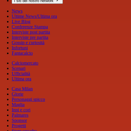
I siti del nostro network
News
Ultime News/Ultima ora
Live Blog
Conferenze Stampa
Interviste post partita
Interviste pre partita
Gossip e curiosità
Infortuni
Fantacalcio
Calciomercato
Scenari
Ufficialità
Ultima ora
Casa Milan
Glorie
Personaggi spicco
Maglia
Inni e cori
Palmares
Sponsor
Progetti
Store squadra