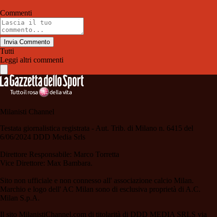
Commenti
Invia Commento
Tutti
Leggi altri commenti
Milanisti Channel
Testata giornalistica registrata - Aut. Trib. di Milano n. 6415 del
6/06/2024 DDD Media Srls
Direttore Responsabile: Marco Torretta
Vice Direttore: Max Bambara.
Sito non ufficiale e non connesso all' associazione calcio Milan.
Marchio e logo dell' AC Milan sono di esclusiva proprietà di A.C.
Milan S.p.A.
Il sito MilanistiChannel.com di titolarità di DDD MEDIA SRLS via