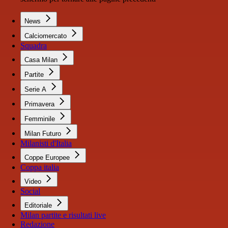
News
Calciomercato
Squadra
Casa Milan
Partite
Serie A
Primavera
Femminile
Milan Futuro
Milanisti d'Italia
Coppe Europee
Coppa italia
Video
Social
Editoriale
Milan partite e risultati live
Redazione