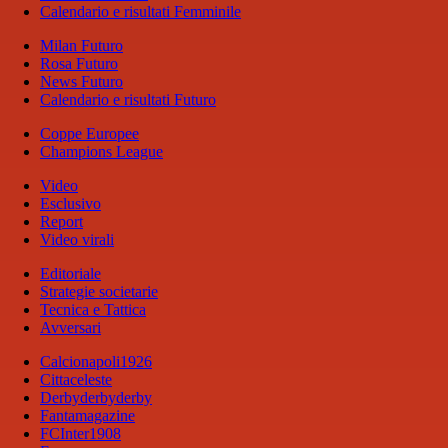
Calendario e risultati Femminile
Milan Futuro
Rosa Futuro
News Futuro
Calendario e risultati Futuro
Coppe Europee
Champions League
Video
Esclusivo
Report
Video virali
Editoriale
Strategie societarie
Tecnica e Tattica
Avversari
Calcionapoli1926
Cittaceleste
Derbyderbyderby
Fantamagazine
FCInter1908