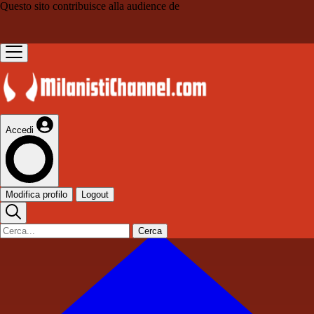
Questo sito contribuisce alla audience de
Accedi
Modifica profilo
Logout
Cerca