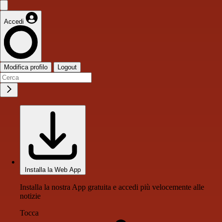
Accedi
Modifica profilo
Logout
Installa la Web App
Installa la nostra App gratuita e accedi più velocemente alle
notizie
Tocca