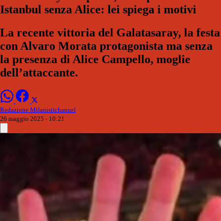
Istanbul senza Alice: lei spiega i motivi
La recente vittoria del Galatasaray, la festa
con Alvaro Morata protagonista ma senza
la presenza di Alice Campello, moglie
dell’attaccante.
Redazione Milanistichannel
26 maggio 2025 - 10:21