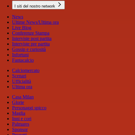
I siti del nostro network
News
Ultime News/Ultima ora
Live Blog
Conferenze Stampa
Interviste post partita
Interviste pre partita
Gossip e curiosità
Infortuni
Fantacalcio
Calciomercato
Scenari
Ufficialità
Ultima ora
Casa Milan
Glorie
Personaggi spicco
Maglia
Inni e cori
Palmares
Sponsor
Progetti