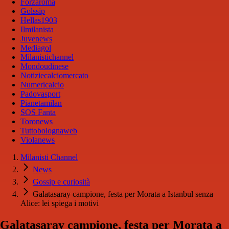
Forzaroma
Golssip
Hellas1903
Ilmilanista
Juvenews
Mediagol
Milanistichannel
Mondoudinese
Notiziecalciomercato
Numericalcio
Padovasport
Pianetamilan
SOS Fanta
Toronews
Tuttobolognaweb
Violanews
Milanisti Channel
News
Gossip e curiosità
Galatasaray campione, festa per Morata a Istanbul senza
Alice: lei spiega i motivi
Galatasaray campione, festa per Morata a