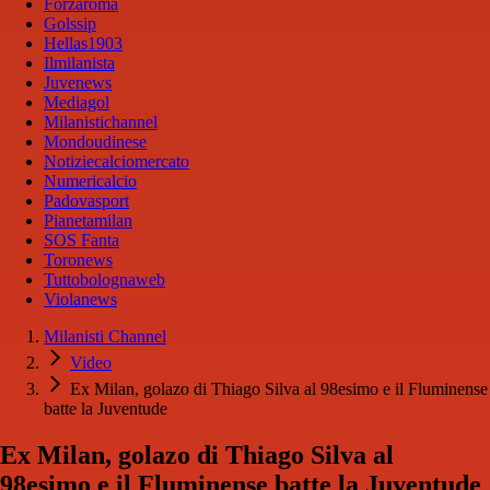
Forzaroma
Golssip
Hellas1903
Ilmilanista
Juvenews
Mediagol
Milanistichannel
Mondoudinese
Notiziecalciomercato
Numericalcio
Padovasport
Pianetamilan
SOS Fanta
Toronews
Tuttobolognaweb
Violanews
Milanisti Channel
Video
Ex Milan, golazo di Thiago Silva al 98esimo e il Fluminense
batte la Juventude
Ex Milan, golazo di Thiago Silva al
98esimo e il Fluminense batte la Juventude