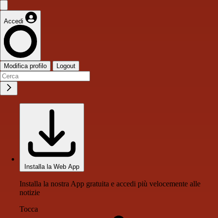
Accedi
Modifica profilo
Logout
Installa la Web App
Installa la nostra App gratuita e accedi più velocemente alle
notizie
Tocca