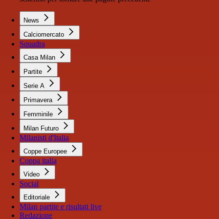
News
Calciomercato
Squadra
Casa Milan
Partite
Serie A
Primavera
Femminile
Milan Futuro
Milanisti d'Italia
Coppe Europee
Coppa italia
Video
Social
Editoriale
Milan partite e risultati live
Redazione