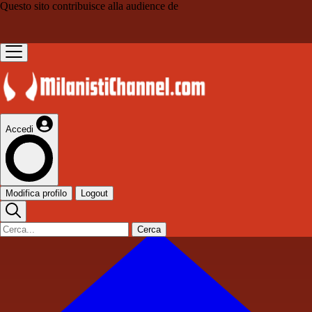
Questo sito contribuisce alla audience de
Accedi
Modifica profilo
Logout
Cerca