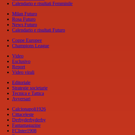
Calendario e risultati Femminile
Milan Futuro
Rosa Futuro
News Futuro
Calendario e risultati Futuro
Coppe Europee
Champions League
Video
Esclusivo
Report
Video virali
Editoriale
Strategie societarie
Tecnica e Tattica
Avversari
Calcionapoli1926
Cittaceleste
Derbyderbyderby
Fantamagazine
FCInter1908