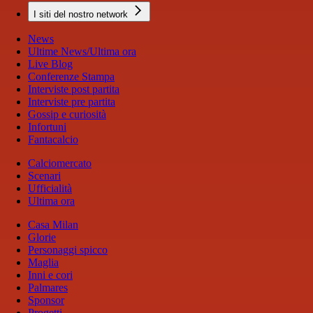
I siti del nostro network
News
Ultime News/Ultima ora
Live Blog
Conferenze Stampa
Interviste post partita
Interviste pre partita
Gossip e curiosità
Infortuni
Fantacalcio
Calciomercato
Scenari
Ufficialità
Ultima ora
Casa Milan
Glorie
Personaggi spicco
Maglia
Inni e cori
Palmares
Sponsor
Progetti