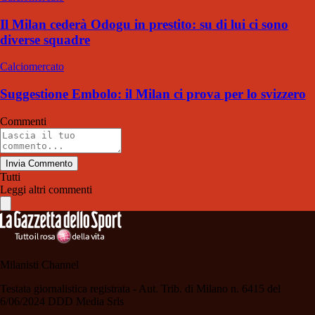
Il Milan cederà Odogu in prestito: su di lui ci sono
diverse squadre
Calciomercato
Suggestione Embolo: il Milan ci prova per lo svizzero
Commenti
Invia Commento
Tutti
Leggi altri commenti
Milanisti Channel
Testata giornalistica registrata - Aut. Trib. di Milano n. 6415 del
6/06/2024 DDD Media Srls