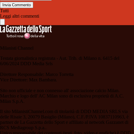
Invia Commento
Tutti
Leggi altri commenti
Milanisti Channel
Testata giornalistica registrata - Aut. Trib. di Milano n. 6415 del
6/06/2024 DDD Media Srls
Direttore Responsabile: Marco Torretta
Vice Direttore: Max Bambara.
Sito non ufficiale e non connesso all' associazione calcio Milan.
Marchio e logo dell' AC Milan sono di esclusiva proprietà di A.C.
Milan S.p.A.
Il sito MilanistiChannel.com di titolarità di DDD MEDIA SRLS via
delle Risaie 3, 20079 Basiglio (Milano), C.F./P.IVA 10837110963, è
partner de La Gazzetta dello Sport e affiliato al network Gazzanet di
RCS Mediagroup S.p.a..
Unico responsabile dei contenuti (testi, foto, video e grafiche) è DDD