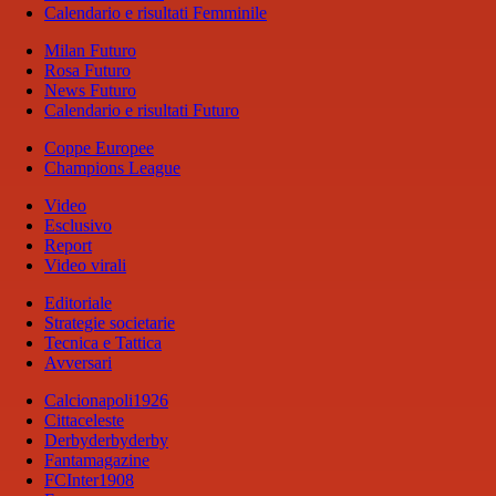
Calendario e risultati Femminile
Milan Futuro
Rosa Futuro
News Futuro
Calendario e risultati Futuro
Coppe Europee
Champions League
Video
Esclusivo
Report
Video virali
Editoriale
Strategie societarie
Tecnica e Tattica
Avversari
Calcionapoli1926
Cittaceleste
Derbyderbyderby
Fantamagazine
FCInter1908