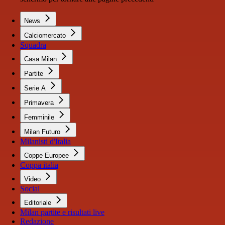
News
Calciomercato
Squadra
Casa Milan
Partite
Serie A
Primavera
Femminile
Milan Futuro
Milanisti d'Italia
Coppe Europee
Coppa italia
Video
Social
Editoriale
Milan partite e risultati live
Redazione