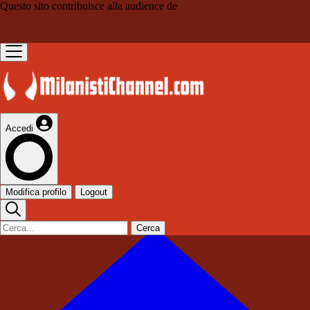
Questo sito contribuisce alla audience de
Accedi
Modifica profilo
Logout
Cerca