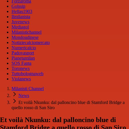
Forzaroma
Golssip
Hellas1903
Ilmilanista
Juvenews
Mediagol
Milanistichannel
Mondoudinese
Notiziecalciomercato
Numericalcio
Padovasport
Pianetamilan
SOS Fanta
Toronews
Tuttobolognaweb
Violanews
Milanisti Channel
News
Et voilà Nkunku: dal palloncino blue di Stamford Bridge a
quello rosso di San Siro
Et voilà Nkunku: dal palloncino blue di
Stamford Bridge a quello rosso di San Siro