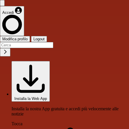
Accedi
Modifica profilo
Logout
Installa la Web App
Installa la nostra App gratuita e accedi più velocemente alle
notizie
Tocca