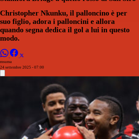
Christopher Nkunku, il palloncino è per
suo figlio, adora i palloncini e allora
quando segna dedica il gol a lui in questo
modo.
msuma
24 settembre 2025 - 07:00