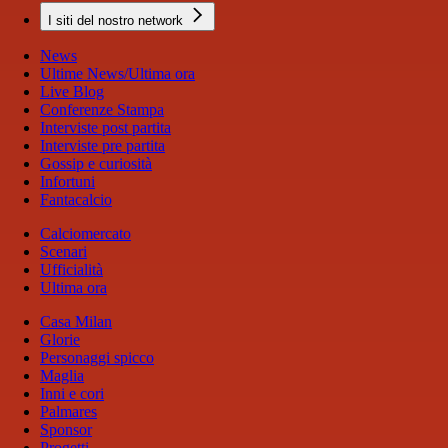
I siti del nostro network
News
Ultime News/Ultima ora
Live Blog
Conferenze Stampa
Interviste post partita
Interviste pre partita
Gossip e curiosità
Infortuni
Fantacalcio
Calciomercato
Scenari
Ufficialità
Ultima ora
Casa Milan
Glorie
Personaggi spicco
Maglia
Inni e cori
Palmares
Sponsor
Progetti