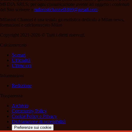
MEDIA SRLS; per ogni comunicazione avente ad oggetto i contenuti
del Sito scrivere a
milanistichannel1899@gmail.com
Milanisti Channel è una testata giornalistica dedicata a Milan news,
formazioni e calciomercato Milan
Copyright 2021-2026 © Tutti i diritti riservati.
Calciomercato
Scenari
Ufficialità
Ultima ora
Informazioni
Redazione
Trasparenza
Archivio
Community Policy
Cookie Policy e Privacy
Dichiarazione di accessibilità
Preferenze sui cookie