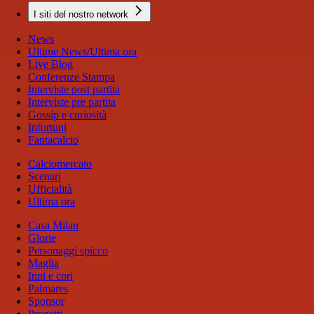
I siti del nostro network
News
Ultime News/Ultima ora
Live Blog
Conferenze Stampa
Interviste post partita
Interviste pre partita
Gossip e curiosità
Infortuni
Fantacalcio
Calciomercato
Scenari
Ufficialità
Ultima ora
Casa Milan
Glorie
Personaggi spicco
Maglia
Inni e cori
Palmares
Sponsor
Progetti