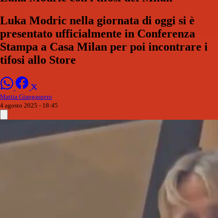
Luka Modric nella giornata di oggi si è
presentato ufficialmente in Conferenza
Stampa a Casa Milan per poi incontrare i
tifosi allo Store
Mattia Giangaspero
4 agosto 2025 - 18:45