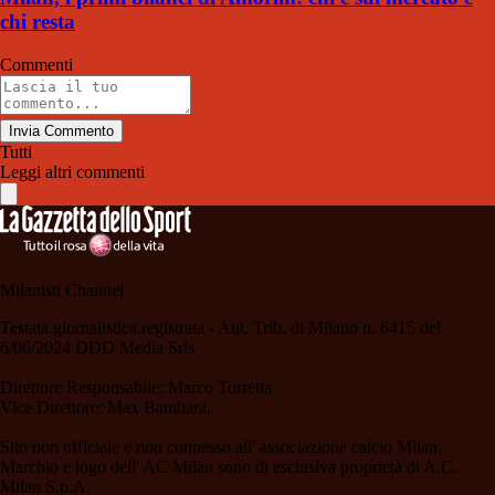
chi resta
Commenti
Invia Commento
Tutti
Leggi altri commenti
Milanisti Channel
Testata giornalistica registrata - Aut. Trib. di Milano n. 6415 del
6/06/2024 DDD Media Srls
Direttore Responsabile: Marco Torretta
Vice Direttore: Max Bambara.
Sito non ufficiale e non connesso all' associazione calcio Milan.
Marchio e logo dell' AC Milan sono di esclusiva proprietà di A.C.
Milan S.p.A.