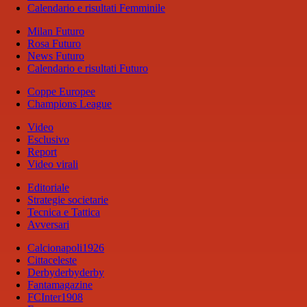
Calendario e risultati Femminile
Milan Futuro
Rosa Futuro
News Futuro
Calendario e risultati Futuro
Coppe Europee
Champions League
Video
Esclusivo
Report
Video virali
Editoriale
Strategie societarie
Tecnica e Tattica
Avversari
Calcionapoli1926
Cittaceleste
Derbyderbyderby
Fantamagazine
FCInter1908