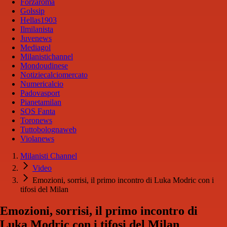
Forzaroma
Golssip
Hellas1903
Ilmilanista
Juvenews
Mediagol
Milanistichannel
Mondoudinese
Notiziecalciomercato
Numericalcio
Padovasport
Pianetamilan
SOS Fanta
Toronews
Tuttobolognaweb
Violanews
Milanisti Channel
Video
Emozioni, sorrisi, il primo incontro di Luka Modric con i
tifosi del Milan
Emozioni, sorrisi, il primo incontro di
Luka Modric con i tifosi del Milan