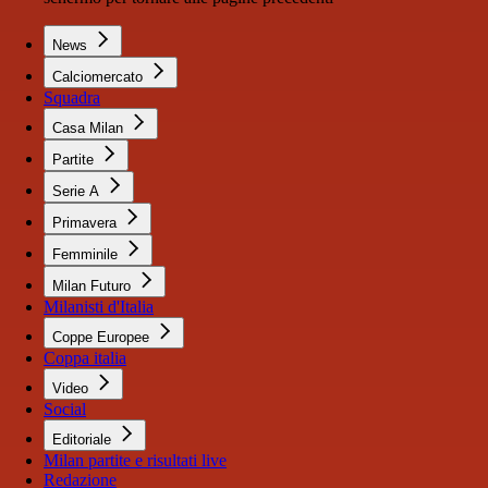
News
Calciomercato
Squadra
Casa Milan
Partite
Serie A
Primavera
Femminile
Milan Futuro
Milanisti d'Italia
Coppe Europee
Coppa italia
Video
Social
Editoriale
Milan partite e risultati live
Redazione