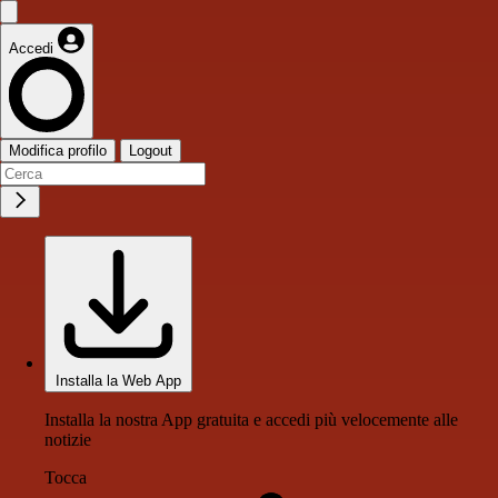
Accedi
Modifica profilo
Logout
Installa la Web App
Installa la nostra App gratuita e accedi più velocemente alle
notizie
Tocca