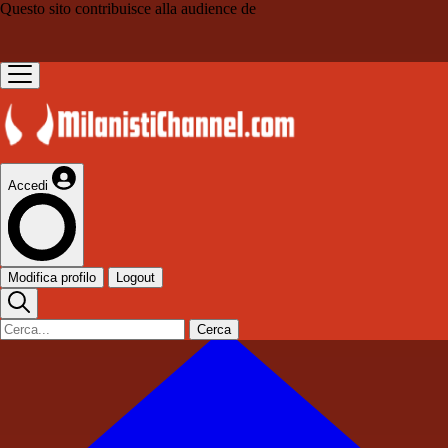
Questo sito contribuisce alla audience de
Accedi
Modifica profilo
Logout
Cerca