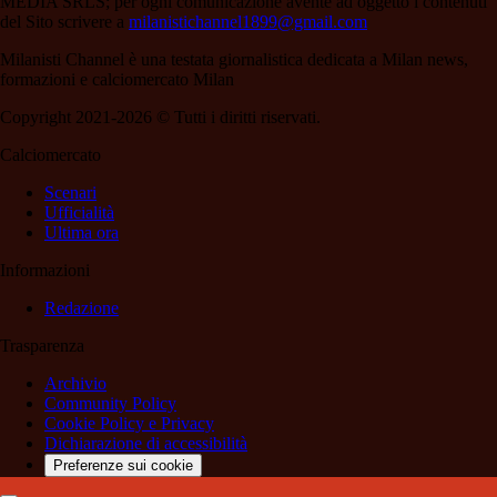
MEDIA SRLS; per ogni comunicazione avente ad oggetto i contenuti
del Sito scrivere a
milanistichannel1899@gmail.com
Milanisti Channel è una testata giornalistica dedicata a Milan news,
formazioni e calciomercato Milan
Copyright 2021-2026 © Tutti i diritti riservati.
Calciomercato
Scenari
Ufficialità
Ultima ora
Informazioni
Redazione
Trasparenza
Archivio
Community Policy
Cookie Policy e Privacy
Dichiarazione di accessibilità
Preferenze sui cookie