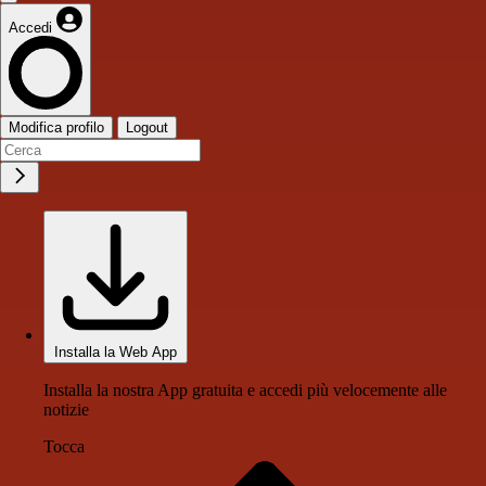
Accedi
Modifica profilo
Logout
Installa la Web App
Installa la nostra App gratuita e accedi più velocemente alle
notizie
Tocca