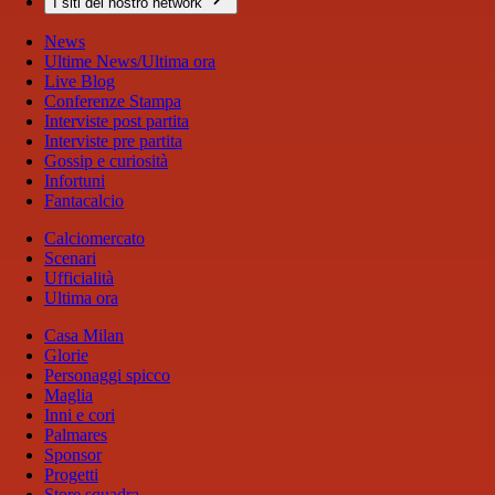
I siti del nostro network
News
Ultime News/Ultima ora
Live Blog
Conferenze Stampa
Interviste post partita
Interviste pre partita
Gossip e curiosità
Infortuni
Fantacalcio
Calciomercato
Scenari
Ufficialità
Ultima ora
Casa Milan
Glorie
Personaggi spicco
Maglia
Inni e cori
Palmares
Sponsor
Progetti
Store squadra