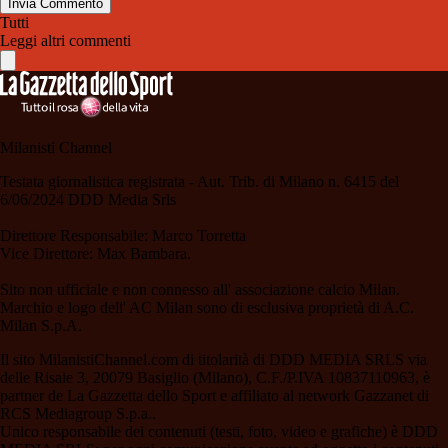
Invia Commento
Tutti
Leggi altri commenti
Milanisti Channel
Testata giornalistica registrata - Aut. Trib. di Milano n. 6415 del
6/06/2024 DDD Media Srls
Direttore Responsabile: Marco Torretta
Vice Direttore: Max Bambara.
Sito non ufficiale e non connesso all' associazione calcio Milan.
Marchio e logo dell' AC Milan sono di esclusiva proprietà di A.C.
Milan S.p.A.
Il sito MilanistiChannel.com di titolarità di DDD MEDIA SRLS via
delle Risaie 3, 20079 Basiglio (Milano), C.F./P.IVA 10837110963, è
partner de La Gazzetta dello Sport e affiliato al network Gazzanet di
RCS Mediagroup S.p.a..
Unico responsabile dei contenuti (testi, foto, video e grafiche) è DDD