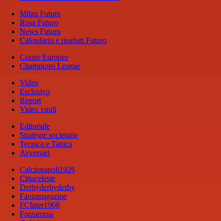
Milan Futuro
Rosa Futuro
News Futuro
Calendario e risultati Futuro
Coppe Europee
Champions League
Video
Esclusivo
Report
Video virali
Editoriale
Strategie societarie
Tecnica e Tattica
Avversari
Calcionapoli1926
Cittaceleste
Derbyderbyderby
Fantamagazine
FCInter1908
Forzaroma