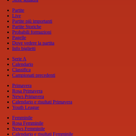
Partite
Live
Partite più importanti
Partite Storiche
Probabili formazioni
Pagelle
Dove vedere la partita
Info biglietti
Serie A
Calendario
Classifica
Campionati precedenti
Primavera
Rosa Primavera
News Primavera
Calendario e risultati Primavera
Youth League
Femminile
Rosa Femminile
News Femminile
Calendario e risultati Femminile