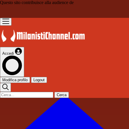
Questo sito contribuisce alla audience de
Accedi
Modifica profilo
Logout
Cerca