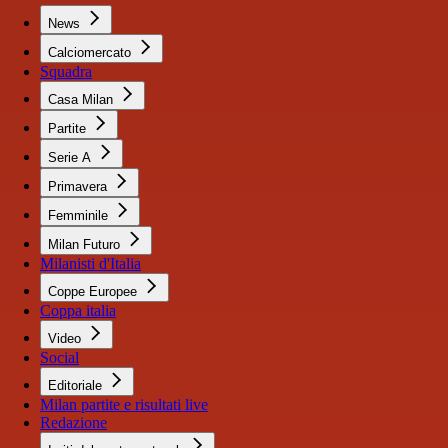
News
Calciomercato
Squadra
Casa Milan
Partite
Serie A
Primavera
Femminile
Milan Futuro
Milanisti d'Italia
Coppe Europee
Coppa italia
Video
Social
Editoriale
Milan partite e risultati live
Redazione