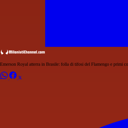
Emerson Royal atterra in Brasile: folla di tifosi del Flamengo e primi co