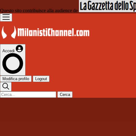
Questo sito contribuisce alla audience de
Accedi
Modifica profilo
Logout
Cerca