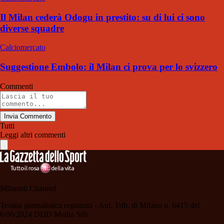
Il Milan cederà Odogu in prestito: su di lui ci sono
diverse squadre
Calciomercato
Suggestione Embolo: il Milan ci prova per lo svizzero
Commenti
Invia Commento
Tutti
Leggi altri commenti
Milanisti Channel
Testata giornalistica registrata - Aut. Trib. di Milano n. 6415 del
6/06/2024 DDD Media Srls