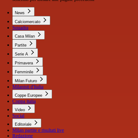
News
Calciomercato
Squadra
Casa Milan
Partite
Serie A
Primavera
Femminile
Milan Futuro
Milanisti d'Italia
Coppe Europee
Coppa italia
Video
Social
Editoriale
Milan partite e risultati live
Redazione