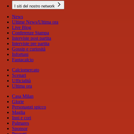
I siti del nostro network
News
Ultime News/Ultima ora
Live Blog
Conferenze Stampa
Interviste post partita
Interviste pre partita
Gossip e curiosità
Infortuni
Fantacalcio
Calciomercato
Scenari
Ufficialità
Ultima ora
Casa Milan
Glorie
Personaggi spicco
Maglia
Inni e cori
Palmares
Sponsor
Progetti