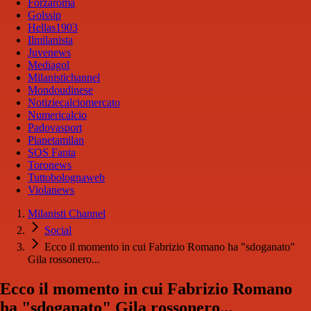
Forzaroma
Golssip
Hellas1903
Ilmilanista
Juvenews
Mediagol
Milanistichannel
Mondoudinese
Notiziecalciomercato
Numericalcio
Padovasport
Pianetamilan
SOS Fanta
Toronews
Tuttobolognaweb
Violanews
Milanisti Channel
Social
Ecco il momento in cui Fabrizio Romano ha "sdoganato"
Gila rossonero...
Ecco il momento in cui Fabrizio Romano
ha "sdoganato" Gila rossonero...