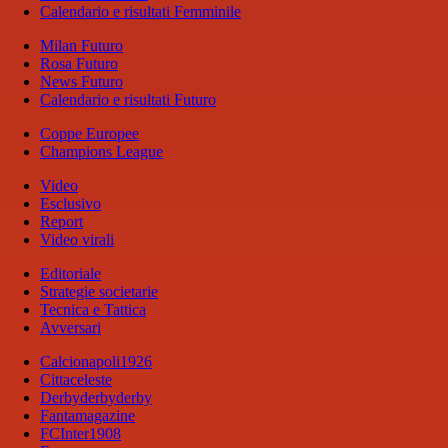
Calendario e risultati Femminile
Milan Futuro
Rosa Futuro
News Futuro
Calendario e risultati Futuro
Coppe Europee
Champions League
Video
Esclusivo
Report
Video virali
Editoriale
Strategie societarie
Tecnica e Tattica
Avversari
Calcionapoli1926
Cittaceleste
Derbyderbyderby
Fantamagazine
FCInter1908