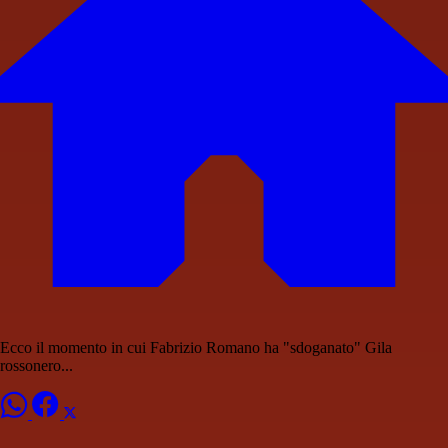
Ecco il momento in cui Fabrizio Romano ha "sdoganato" Gila
rossonero...