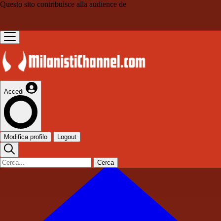
Questo sito contribuisce alla audience de
Accedi
Modifica profilo
Logout
Cerca