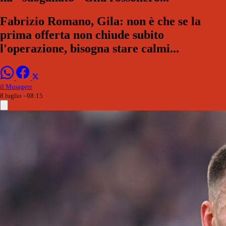
Fabrizio Romano, Gila: non è che se la
prima offerta non chiude subito
l'operazione, bisogna stare calmi...
il Musagete
8 luglio - 08:15