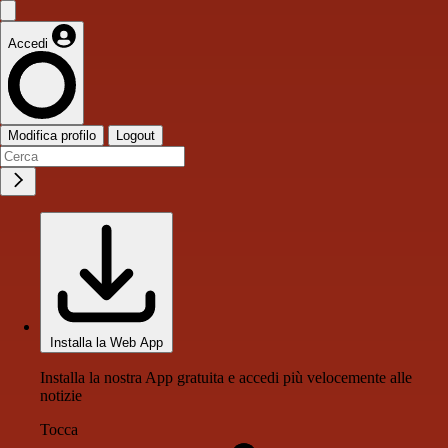
Accedi
Modifica profilo
Logout
Installa la Web App
Installa la nostra App gratuita e accedi più velocemente alle
notizie
Tocca