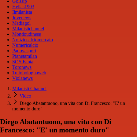
Golssip
Hellas1903
Ilmilanista
Juvenews
Mediagol
Milanistichannel
Mondoudinese
Notiziecalciomercato
Numericalcio
Padovasport
Pianetamilan
SOS Fanta
Toronews
Tuttobolognaweb
Violanews
Milanisti Channel
Video
Diego Abatantuono, una vita con Di Francesco: "E' un
momento duro"
Diego Abatantuono, una vita con Di
Francesco: "E' un momento duro"