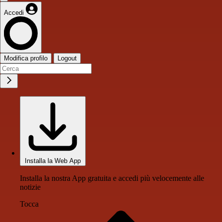
Accedi
Modifica profilo
Logout
Installa la Web App
Installa la nostra App gratuita e accedi più velocemente alle
notizie
Tocca