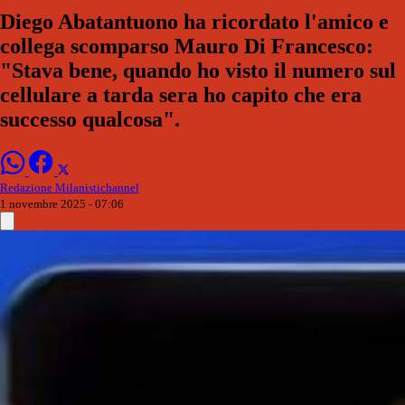
Diego Abatantuono ha ricordato l'amico e
collega scomparso Mauro Di Francesco:
"Stava bene, quando ho visto il numero sul
cellulare a tarda sera ho capito che era
successo qualcosa".
Redazione Milanistichannel
1 novembre 2025 - 07:06