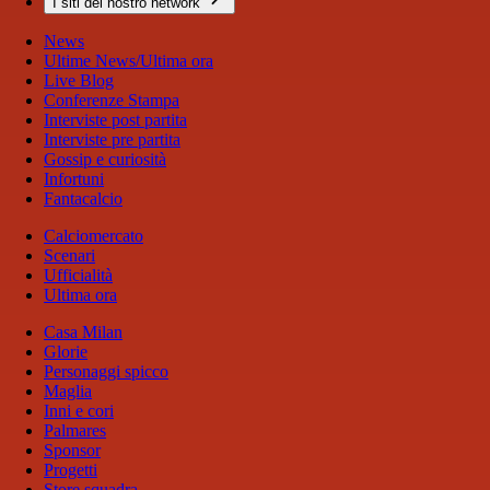
I siti del nostro network
News
Ultime News/Ultima ora
Live Blog
Conferenze Stampa
Interviste post partita
Interviste pre partita
Gossip e curiosità
Infortuni
Fantacalcio
Calciomercato
Scenari
Ufficialità
Ultima ora
Casa Milan
Glorie
Personaggi spicco
Maglia
Inni e cori
Palmares
Sponsor
Progetti
Store squadra