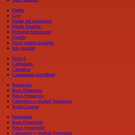
Partite
Live
Partite più importanti
Partite Storiche
Probabili formazioni
Pagelle
Dove vedere la partita
Info biglietti
Serie A
Calendario
Classifica
Campionati precedenti
Primavera
Rosa Primavera
News Primavera
Calendario e risultati Primavera
Youth League
Femminile
Rosa Femminile
News Femminile
Calendario e risultati Femminile