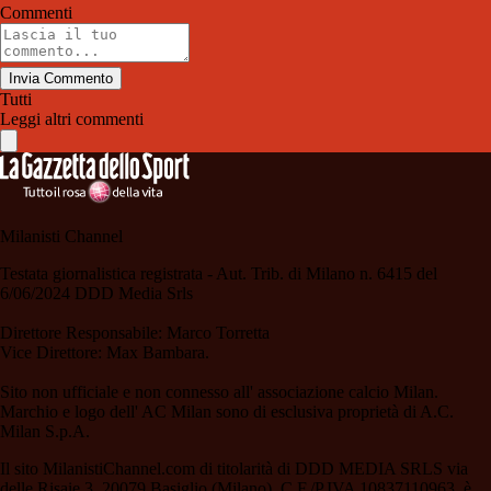
Commenti
Invia Commento
Tutti
Leggi altri commenti
Milanisti Channel
Testata giornalistica registrata - Aut. Trib. di Milano n. 6415 del
6/06/2024 DDD Media Srls
Direttore Responsabile: Marco Torretta
Vice Direttore: Max Bambara.
Sito non ufficiale e non connesso all' associazione calcio Milan.
Marchio e logo dell' AC Milan sono di esclusiva proprietà di A.C.
Milan S.p.A.
Il sito MilanistiChannel.com di titolarità di DDD MEDIA SRLS via
delle Risaie 3, 20079 Basiglio (Milano), C.F./P.IVA 10837110963, è