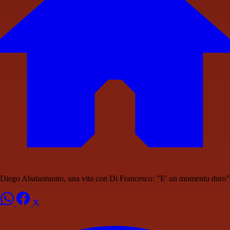
Diego Abatantuono, una vita con Di Francesco: "E' un momento duro"