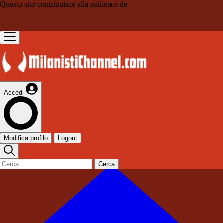
Questo sito contribuisce alla audience de
Accedi
Modifica profilo
Logout
Cerca