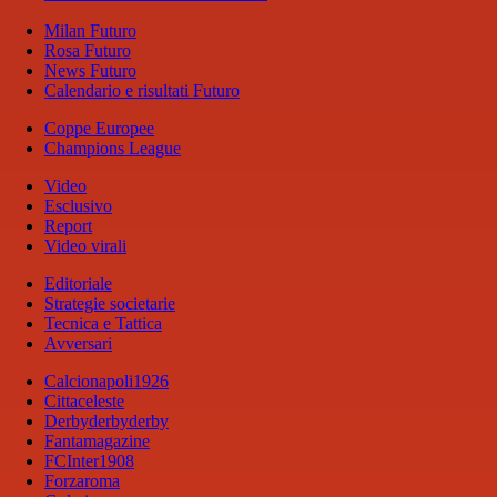
Milan Futuro
Rosa Futuro
News Futuro
Calendario e risultati Futuro
Coppe Europee
Champions League
Video
Esclusivo
Report
Video virali
Editoriale
Strategie societarie
Tecnica e Tattica
Avversari
Calcionapoli1926
Cittaceleste
Derbyderbyderby
Fantamagazine
FCInter1908
Forzaroma