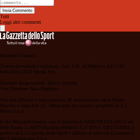
Invia Commento
Tutti
Leggi altri commenti
Milanisti Channel
Testata giornalistica registrata - Aut. Trib. di Milano n. 6415 del
6/06/2024 DDD Media Srls
Direttore Responsabile: Marco Torretta
Vice Direttore: Max Bambara.
Sito non ufficiale e non connesso all' associazione calcio Milan.
Marchio e logo dell' AC Milan sono di esclusiva proprietà di A.C.
Milan S.p.A.
Il sito MilanistiChannel.com di titolarità di DDD MEDIA SRLS via
delle Risaie 3, 20079 Basiglio (Milano), C.F./P.IVA 10837110963, è
partner de La Gazzetta dello Sport e affiliato al network Gazzanet di
RCS Mediagroup S.p.a..