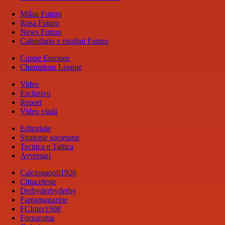
Milan Futuro
Rosa Futuro
News Futuro
Calendario e risultati Futuro
Coppe Europee
Champions League
Video
Esclusivo
Report
Video virali
Editoriale
Strategie societarie
Tecnica e Tattica
Avversari
Calcionapoli1926
Cittaceleste
Derbyderbyderby
Fantamagazine
FCInter1908
Forzaroma