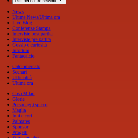
I siti del nostro network
News
Ultime News/Ultima ora
Live Blog
Conferenze Stampa
Interviste post partita
Interviste pre partita
Gossip e curiosità
Infortuni
Fantacalcio
Calciomercato
Scenari
Ufficialità
Ultima ora
Casa Milan
Glorie
Personaggi spicco
Maglia
Inni e cori
Palmares
Sponsor
Progetti
Store squadra