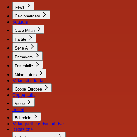
News
Calciomercato
Squadra
Casa Milan
Partite
Serie A
Primavera
Femminile
Milan Futuro
Milanisti d'Italia
Coppe Europee
Coppa italia
Video
Social
Editoriale
Milan partite e risultati live
Redazione