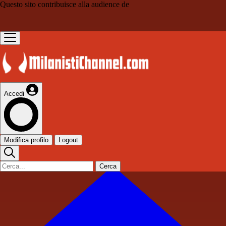
Questo sito contribuisce alla audience de
Accedi
Modifica profilo
Logout
Cerca