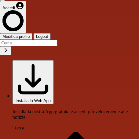
Accedi
Modifica profilo
Logout
Installa la Web App
Installa la nostra App gratuita e accedi più velocemente alle
notizie
Tocca