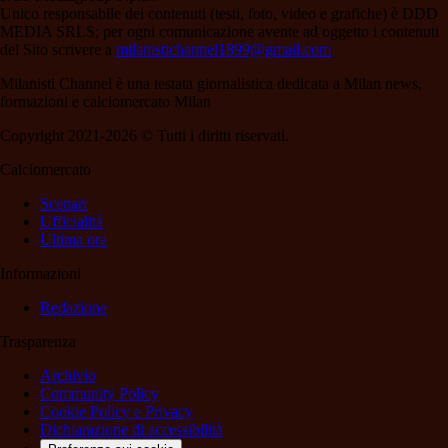
Unico responsabile dei contenuti (testi, foto, video e grafiche) è DDD
MEDIA SRLS; per ogni comunicazione avente ad oggetto i contenuti
del Sito scrivere a
milanistichannel1899@gmail.com
Milanisti Channel è una testata giornalistica dedicata a Milan news,
formazioni e calciomercato Milan
Copyright 2021-2026 © Tutti i diritti riservati.
Calciomercato
Scenari
Ufficialità
Ultima ora
Informazioni
Redazione
Trasparenza
Archivio
Community Policy
Cookie Policy e Privacy
Dichiarazione di accessibilità