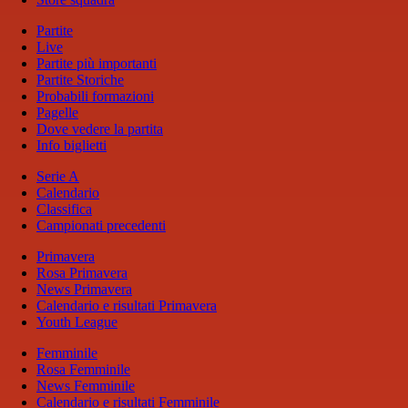
Partite
Live
Partite più importanti
Partite Storiche
Probabili formazioni
Pagelle
Dove vedere la partita
Info biglietti
Serie A
Calendario
Classifica
Campionati precedenti
Primavera
Rosa Primavera
News Primavera
Calendario e risultati Primavera
Youth League
Femminile
Rosa Femminile
News Femminile
Calendario e risultati Femminile