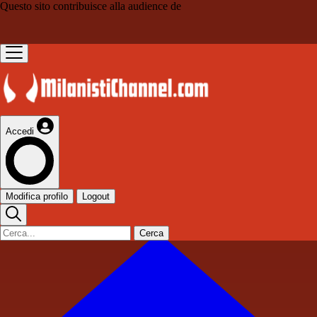
Questo sito contribuisce alla audience de
Accedi
Modifica profilo
Logout
Cerca