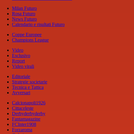
Milan Futuro
Rosa Futuro
News Futuro
Calendario e risultati Futuro
Coppe Europee
Champions League
Video
Esclusivo
Report
Video virali
Editoriale
Strategie societarie
Tecnica e Tattica
Avversari
Calcionapoli1926
Cittaceleste
Derbyderbyderby
Fantamagazine
FCInter1908
Forzaroma