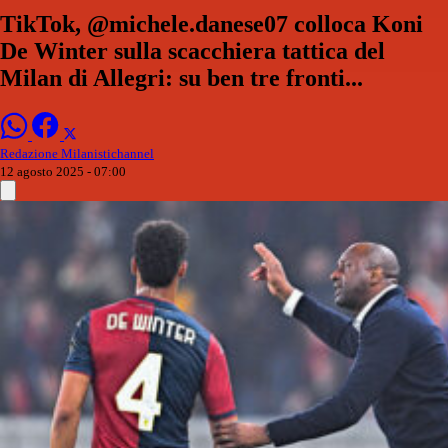
TikTok, @michele.danese07 colloca Koni
De Winter sulla scacchiera tattica del
Milan di Allegri: su ben tre fronti...
Redazione Milanistichannel
12 agosto 2025 - 07:00