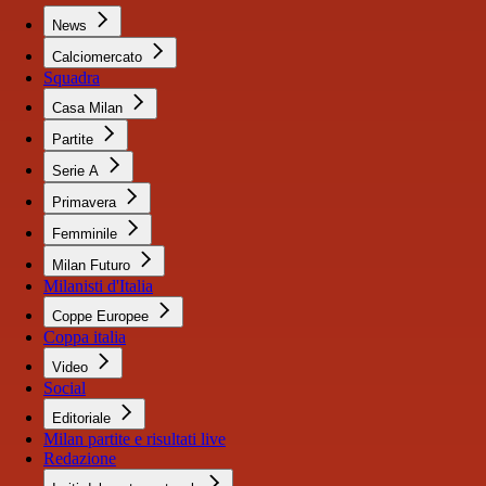
News
Calciomercato
Squadra
Casa Milan
Partite
Serie A
Primavera
Femminile
Milan Futuro
Milanisti d'Italia
Coppe Europee
Coppa italia
Video
Social
Editoriale
Milan partite e risultati live
Redazione