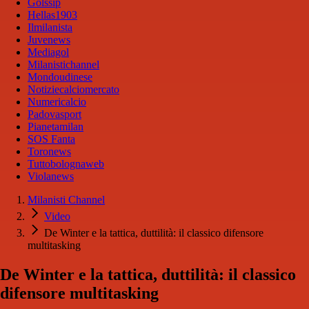
Golssip
Hellas1903
Ilmilanista
Juvenews
Mediagol
Milanistichannel
Mondoudinese
Notiziecalciomercato
Numericalcio
Padovasport
Pianetamilan
SOS Fanta
Toronews
Tuttobolognaweb
Violanews
Milanisti Channel
Video
De Winter e la tattica, duttilità: il classico difensore
multitasking
De Winter e la tattica, duttilità: il classico
difensore multitasking