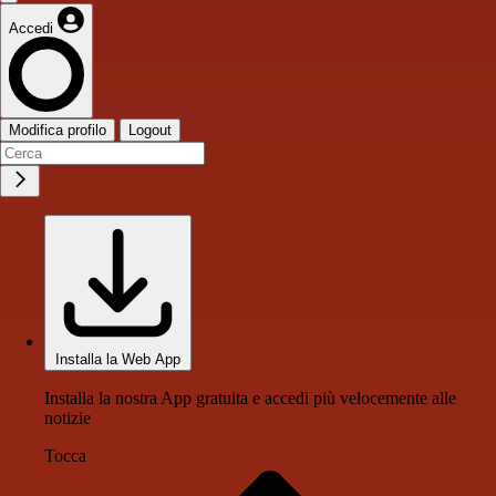
Accedi
Modifica profilo
Logout
Installa la Web App
Installa la nostra App gratuita e accedi più velocemente alle
notizie
Tocca