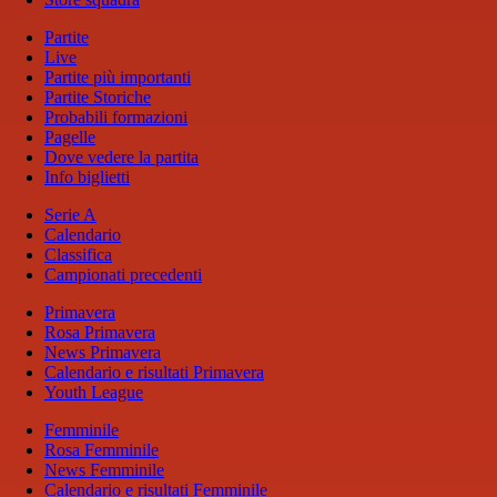
Partite
Live
Partite più importanti
Partite Storiche
Probabili formazioni
Pagelle
Dove vedere la partita
Info biglietti
Serie A
Calendario
Classifica
Campionati precedenti
Primavera
Rosa Primavera
News Primavera
Calendario e risultati Primavera
Youth League
Femminile
Rosa Femminile
News Femminile
Calendario e risultati Femminile