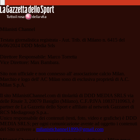
Milanisti Channel
Testata giornalistica registrata - Aut. Trib. di Milano n. 6415 del
6/06/2024 DDD Media Srls
Direttore Responsabile: Marco Torretta
Vice Direttore: Max Bambara.
Sito non ufficiale e non connesso all' associazione calcio Milan.
Marchio e logo dell' AC Milan sono di esclusiva proprietà di A.C.
Milan S.p.A.
Il sito MilanistiChannel.com di titolarità di DDD MEDIA SRLS via
delle Risaie 3, 20079 Basiglio (Milano), C.F./P.IVA 10837110963, è
partner de La Gazzetta dello Sport e affiliato al network Gazzanet di
RCS Mediagroup S.p.a..
Unico responsabile dei contenuti (testi, foto, video e grafiche) è DDD
MEDIA SRLS; per ogni comunicazione avente ad oggetto i contenuti
del Sito scrivere a
milanistichannel1899@gmail.com
Milanisti Channel è una testata giornalistica dedicata a Milan news,