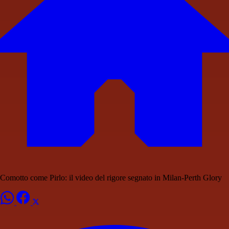
Comotto come Pirlo: il video del rigore segnato in Milan-Perth Glory