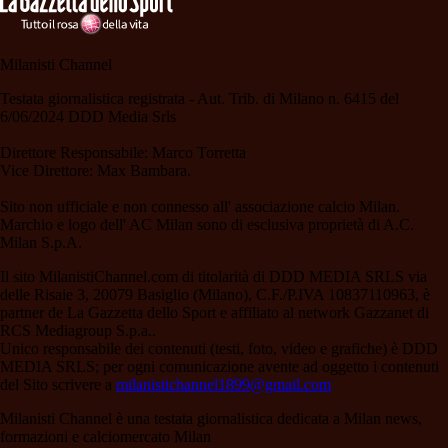
Milanisti Channel
Testata giornalistica registrata - Aut. Trib. di Milano n. 6415 del
6/06/2024 DDD Media Srls
Direttore Responsabile: Marco Torretta
Vice Direttore: Max Bambara.
Sito non ufficiale e non connesso all' associazione calcio Milan.
Marchio e logo dell' AC Milan sono di esclusiva proprietà di A.C.
Milan S.p.A.
Il sito MilanistiChannel.com di titolarità di DDD MEDIA SRLS via
delle Risaie 3, 20079 Basiglio (Milano), C.F./P.IVA 10837110963, è
partner de La Gazzetta dello Sport e affiliato al network Gazzanet di
RCS Mediagroup S.p.a..
Unico responsabile dei contenuti (testi, foto, video e grafiche) è DDD
MEDIA SRLS; per ogni comunicazione avente ad oggetto i contenuti
del Sito scrivere a
milanistichannel1899@gmail.com
Milanisti Channel è una testata giornalistica dedicata a Milan news,
formazioni e calciomercato Milan