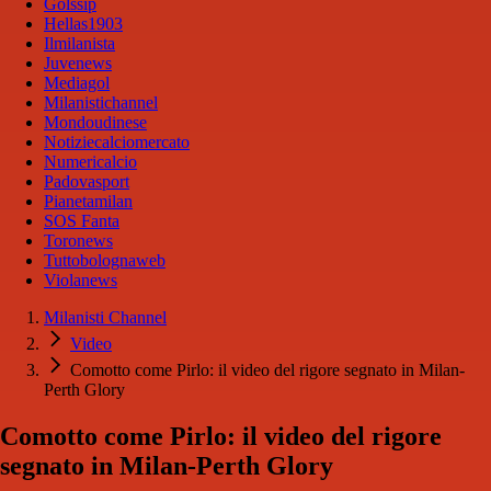
Golssip
Hellas1903
Ilmilanista
Juvenews
Mediagol
Milanistichannel
Mondoudinese
Notiziecalciomercato
Numericalcio
Padovasport
Pianetamilan
SOS Fanta
Toronews
Tuttobolognaweb
Violanews
Milanisti Channel
Video
Comotto come Pirlo: il video del rigore segnato in Milan-
Perth Glory
Comotto come Pirlo: il video del rigore
segnato in Milan-Perth Glory