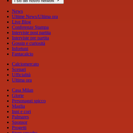
I siti del nostro network
News
Ultime News/Ultima ora
Live Blog
Conferenze Stampa
Interviste post partita
Interviste pre partita
Gossip e curiosità
Infortuni
Fantacalcio
Calciomercato
Scenari
Ufficialità
Ultima ora
Casa Milan
Glorie
Personaggi spicco
Maglia
Inni e cori
Palmares
Sponsor
Progetti
Store squadra