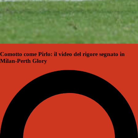
Comotto come Pirlo: il video del rigore segnato in
Milan-Perth Glory