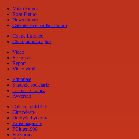
Milan Futuro
Rosa Futuro
News Futuro
Calendario e risultati Futuro
Coppe Europee
Champions League
Video
Esclusivo
Report
Video virali
Editoriale
Strategie societarie
Tecnica e Tattica
Avversari
Calcionapoli1926
Cittaceleste
Derbyderbyderby
Fantamagazine
FCInter1908
Forzaroma