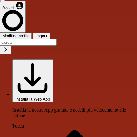
Accedi
Modifica profilo
Logout
Installa la Web App
Installa la nostra App gratuita e accedi più velocemente alle
notizie
Tocca