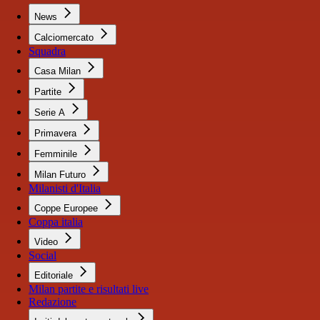
News
Calciomercato
Squadra
Casa Milan
Partite
Serie A
Primavera
Femminile
Milan Futuro
Milanisti d'Italia
Coppe Europee
Coppa italia
Video
Social
Editoriale
Milan partite e risultati live
Redazione