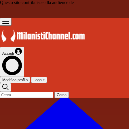
Questo sito contribuisce alla audience de
Accedi
Modifica profilo
Logout
Cerca