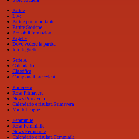
Partite
Live
Partite più importanti
Partite Storiche
Probabili formazioni
Pagelle
Dove vedere la partita
Info biglietti
Serie A
Calendario
Classifica
Campionati precedenti
Primavera
Rosa Primavera
News Primavera
Calendario e risultati Primavera
Youth League
Femminile
Rosa Femminile
News Femminile
Calendario e risultati Femminile