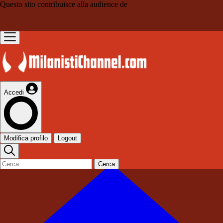
Questo sito contribuisce alla audience de
Accedi
Modifica profilo
Logout
Cerca