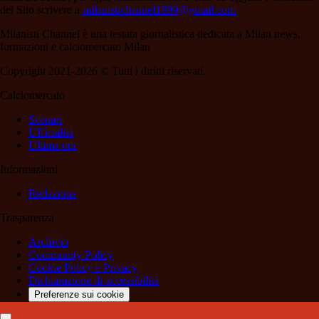
del Sito scrivere a
milanistichannel1899@gmail.com
Milanisti Channel è una testata giornalistica dedicata a Milan news,
formazioni e calciomercato Milan
Copyright 2021-2026 © Tutti i diritti riservati.
Calciomercato
Scenari
Ufficialità
Ultima ora
Informazioni
Redazione
Trasparenza
Archivio
Community Policy
Cookie Policy e Privacy
Dichiarazione di accessibilità
Preferenze sui cookie