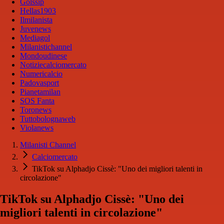
Golssip
Hellas1903
Ilmilanista
Juvenews
Mediagol
Milanistichannel
Mondoudinese
Notiziecalciomercato
Numericalcio
Padovasport
Pianetamilan
SOS Fanta
Toronews
Tuttobolognaweb
Violanews
Milanisti Channel
Calciomercato
TikTok su Alphadjo Cissè: "Uno dei migliori talenti in
circolazione"
TikTok su Alphadjo Cissè: "Uno dei
migliori talenti in circolazione"