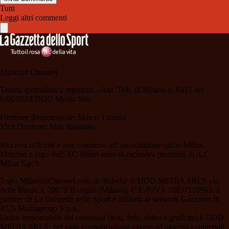
Tutti
Leggi altri commenti
Milanisti Channel
Testata giornalistica registrata - Aut. Trib. di Milano n. 6415 del
6/06/2024 DDD Media Srls
Direttore Responsabile: Marco Torretta
Vice Direttore: Max Bambara.
Sito non ufficiale e non connesso all' associazione calcio Milan.
Marchio e logo dell' AC Milan sono di esclusiva proprietà di A.C.
Milan S.p.A.
Il sito MilanistiChannel.com di titolarità di DDD MEDIA SRLS via
delle Risaie 3, 20079 Basiglio (Milano), C.F./P.IVA 10837110963, è
partner de La Gazzetta dello Sport e affiliato al network Gazzanet di
RCS Mediagroup S.p.a..
Unico responsabile dei contenuti (testi, foto, video e grafiche) è DDD
MEDIA SRLS; per ogni comunicazione avente ad oggetto i contenuti