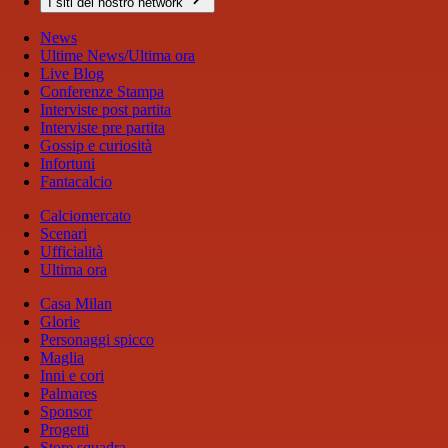
I siti del nostro network
News
Ultime News/Ultima ora
Live Blog
Conferenze Stampa
Interviste post partita
Interviste pre partita
Gossip e curiosità
Infortuni
Fantacalcio
Calciomercato
Scenari
Ufficialità
Ultima ora
Casa Milan
Glorie
Personaggi spicco
Maglia
Inni e cori
Palmares
Sponsor
Progetti
Store squadra