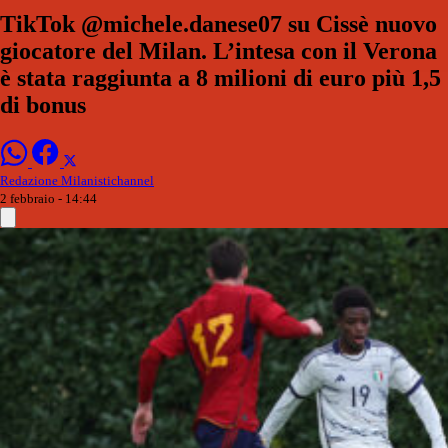
TikTok @michele.danese07 su Cissè nuovo
giocatore del Milan. L’intesa con il Verona
è stata raggiunta a 8 milioni di euro più 1,5
di bonus
Redazione Milanistichannel
2 febbraio - 14:44