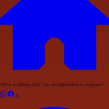
TikTok su Alphadjo Cissè: "Uno dei migliori talenti in circolazione"