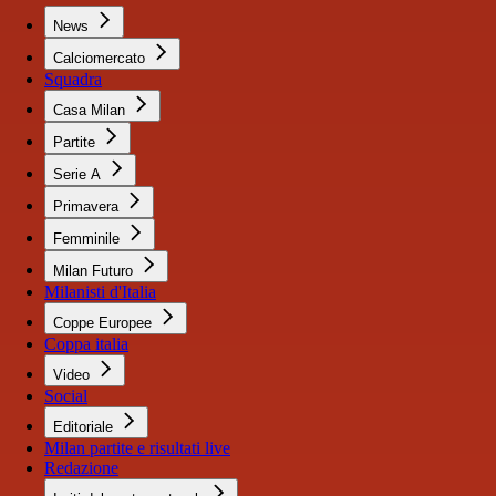
News
Calciomercato
Squadra
Casa Milan
Partite
Serie A
Primavera
Femminile
Milan Futuro
Milanisti d'Italia
Coppe Europee
Coppa italia
Video
Social
Editoriale
Milan partite e risultati live
Redazione