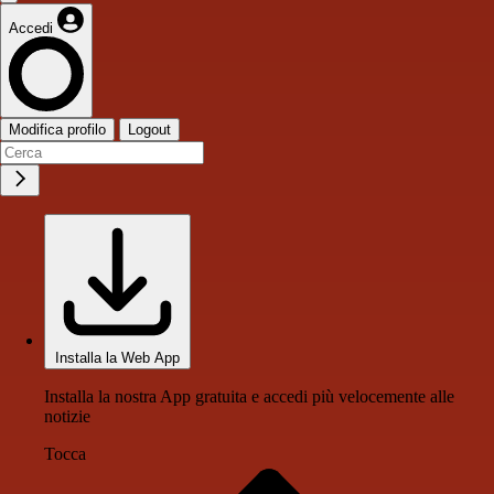
Accedi
Modifica profilo
Logout
Installa la Web App
Installa la nostra App gratuita e accedi più velocemente alle
notizie
Tocca