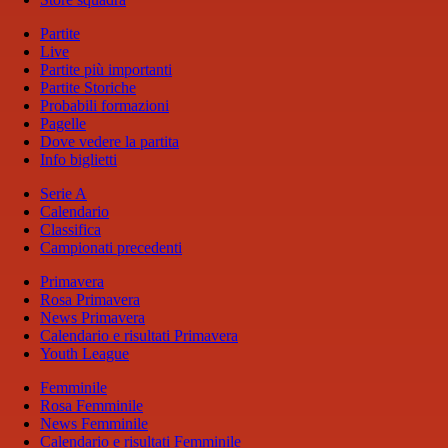
Partite
Live
Partite più importanti
Partite Storiche
Probabili formazioni
Pagelle
Dove vedere la partita
Info biglietti
Serie A
Calendario
Classifica
Campionati precedenti
Primavera
Rosa Primavera
News Primavera
Calendario e risultati Primavera
Youth League
Femminile
Rosa Femminile
News Femminile
Calendario e risultati Femminile