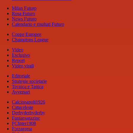
Milan Futuro
Rosa Futuro
News Futuro
Calendario e risultati Futuro
Coppe Europee
Champions League
Video
Esclusivo
Report
Video virali
Editoriale
Strategie societarie
Tecnica e Tattica
Avversari
Calcionapoli1926
Cittaceleste
Derbyderbyderby
Fantamagazine
FCInter1908
Forzaroma