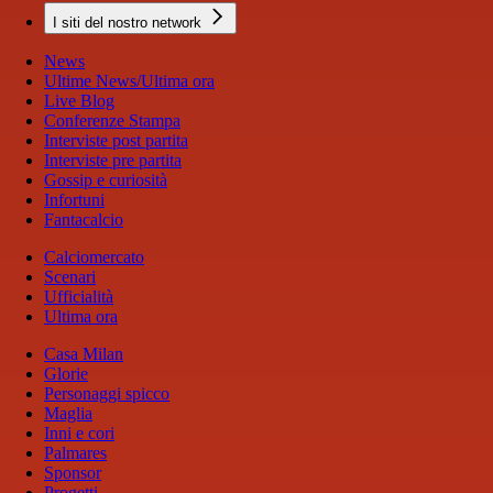
I siti del nostro network
News
Ultime News/Ultima ora
Live Blog
Conferenze Stampa
Interviste post partita
Interviste pre partita
Gossip e curiosità
Infortuni
Fantacalcio
Calciomercato
Scenari
Ufficialità
Ultima ora
Casa Milan
Glorie
Personaggi spicco
Maglia
Inni e cori
Palmares
Sponsor
Progetti