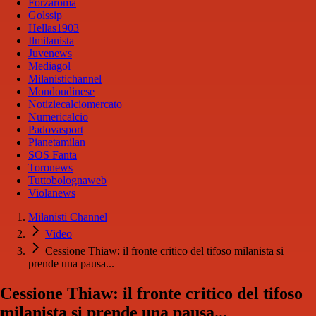
Forzaroma
Golssip
Hellas1903
Ilmilanista
Juvenews
Mediagol
Milanistichannel
Mondoudinese
Notiziecalciomercato
Numericalcio
Padovasport
Pianetamilan
SOS Fanta
Toronews
Tuttobolognaweb
Violanews
Milanisti Channel
Video
Cessione Thiaw: il fronte critico del tifoso milanista si
prende una pausa...
Cessione Thiaw: il fronte critico del tifoso
milanista si prende una pausa...