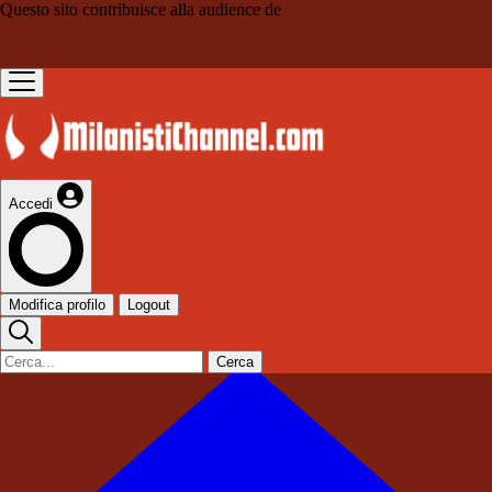
Questo sito contribuisce alla audience de
Accedi
Modifica profilo
Logout
Cerca