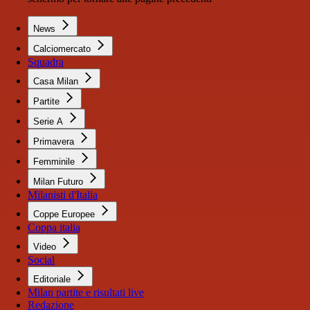
News
Calciomercato
Squadra
Casa Milan
Partite
Serie A
Primavera
Femminile
Milan Futuro
Milanisti d'Italia
Coppe Europee
Coppa italia
Video
Social
Editoriale
Milan partite e risultati live
Redazione