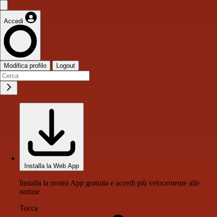
Accedi
Modifica profilo
Logout
Installa la Web App
Installa la nostra App gratuita e accedi più velocemente alle
notizie
Tocca