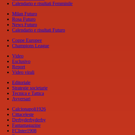
Calendario e risultati Femminile
Milan Futuro
Rosa Futuro
News Futuro
Calendario e risultati Futuro
Coppe Europee
Champions League
Video
Esclusivo
Report
Video virali
Editoriale
Strategie societarie
Tecnica e Tattica
Avversari
Calcionapoli1926
Cittaceleste
Derbyderbyderby
Fantamagazine
FCInter1908