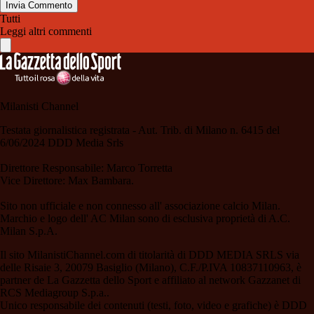
Invia Commento
Tutti
Leggi altri commenti
Milanisti Channel
Testata giornalistica registrata - Aut. Trib. di Milano n. 6415 del
6/06/2024 DDD Media Srls
Direttore Responsabile: Marco Torretta
Vice Direttore: Max Bambara.
Sito non ufficiale e non connesso all' associazione calcio Milan.
Marchio e logo dell' AC Milan sono di esclusiva proprietà di A.C.
Milan S.p.A.
Il sito MilanistiChannel.com di titolarità di DDD MEDIA SRLS via
delle Risaie 3, 20079 Basiglio (Milano), C.F./P.IVA 10837110963, è
partner de La Gazzetta dello Sport e affiliato al network Gazzanet di
RCS Mediagroup S.p.a..
Unico responsabile dei contenuti (testi, foto, video e grafiche) è DDD