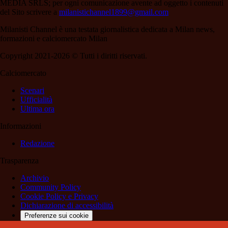
MEDIA SRLS; per ogni comunicazione avente ad oggetto i contenuti
del Sito scrivere a
milanistichannel1899@gmail.com
Milanisti Channel è una testata giornalistica dedicata a Milan news,
formazioni e calciomercato Milan
Copyright 2021-2026 © Tutti i diritti riservati.
Calciomercato
Scenari
Ufficialità
Ultima ora
Informazioni
Redazione
Trasparenza
Archivio
Community Policy
Cookie Policy e Privacy
Dichiarazione di accessibilità
Preferenze sui cookie