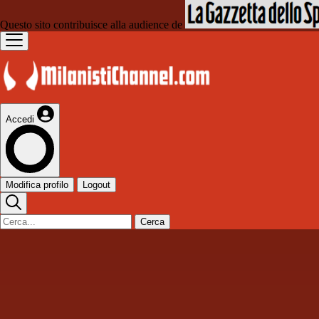
Questo sito contribuisce alla audience de
Accedi
Modifica profilo
Logout
Cerca