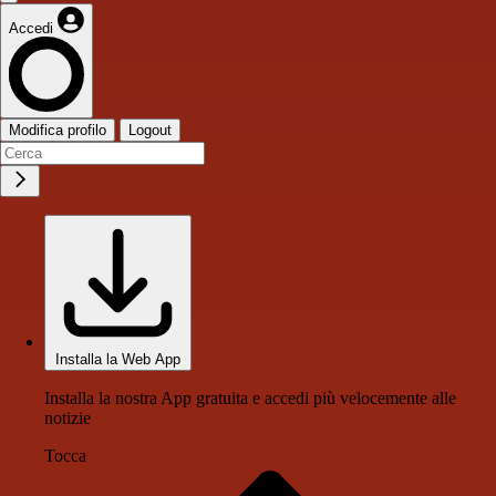
Accedi
Modifica profilo
Logout
Installa la Web App
Installa la nostra App gratuita e accedi più velocemente alle
notizie
Tocca