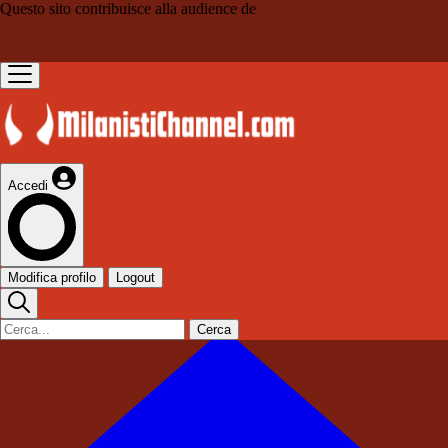
Questo sito contribuisce alla audience de
Accedi
Modifica profilo
Logout
Cerca