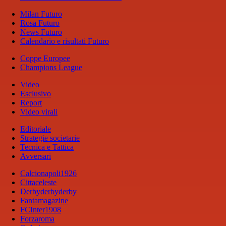
Milan Futuro
Rosa Futuro
News Futuro
Calendario e risultati Futuro
Coppe Europee
Champions League
Video
Esclusivo
Report
Video virali
Editoriale
Strategie societarie
Tecnica e Tattica
Avversari
Calcionapoli1926
Cittaceleste
Derbyderbyderby
Fantamagazine
FCInter1908
Forzaroma