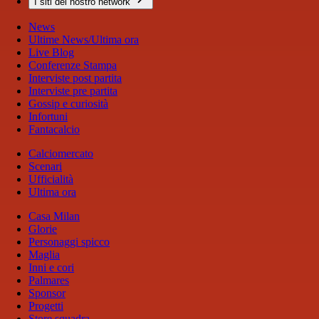
I siti del nostro network
News
Ultime News/Ultima ora
Live Blog
Conferenze Stampa
Interviste post partita
Interviste pre partita
Gossip e curiosità
Infortuni
Fantacalcio
Calciomercato
Scenari
Ufficialità
Ultima ora
Casa Milan
Glorie
Personaggi spicco
Maglia
Inni e cori
Palmares
Sponsor
Progetti
Store squadra