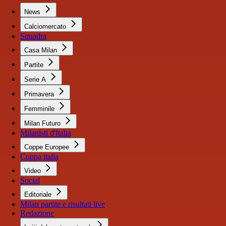
News
Calciomercato
Squadra
Casa Milan
Partite
Serie A
Primavera
Femminile
Milan Futuro
Milanisti d'Italia
Coppe Europee
Coppa italia
Video
Social
Editoriale
Milan partite e risultati live
Redazione