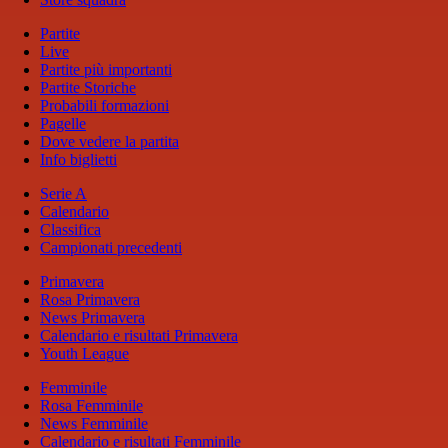
Partite
Live
Partite più importanti
Partite Storiche
Probabili formazioni
Pagelle
Dove vedere la partita
Info biglietti
Serie A
Calendario
Classifica
Campionati precedenti
Primavera
Rosa Primavera
News Primavera
Calendario e risultati Primavera
Youth League
Femminile
Rosa Femminile
News Femminile
Calendario e risultati Femminile