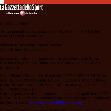
Milanisti Channel
Testata giornalistica registrata - Aut. Trib. di Milano n. 6415 del
6/06/2024 DDD Media Srls
Direttore Responsabile: Marco Torretta
Vice Direttore: Max Bambara.
Sito non ufficiale e non connesso all' associazione calcio Milan.
Marchio e logo dell' AC Milan sono di esclusiva proprietà di A.C.
Milan S.p.A.
Il sito MilanistiChannel.com di titolarità di DDD MEDIA SRLS via
delle Risaie 3, 20079 Basiglio (Milano), C.F./P.IVA 10837110963, è
partner de La Gazzetta dello Sport e affiliato al network Gazzanet di
RCS Mediagroup S.p.a..
Unico responsabile dei contenuti (testi, foto, video e grafiche) è DDD
MEDIA SRLS; per ogni comunicazione avente ad oggetto i contenuti
del Sito scrivere a
milanistichannel1899@gmail.com
Milanisti Channel è una testata giornalistica dedicata a Milan news,