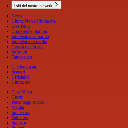
I siti del nostro network
News
Ultime News/Ultima ora
Live Blog
Conferenze Stampa
Interviste post partita
Interviste pre partita
Gossip e curiosità
Infortuni
Fantacalcio
Calciomercato
Scenari
Ufficialità
Ultima ora
Casa Milan
Glorie
Personaggi spicco
Maglia
Inni e cori
Palmares
Sponsor
Progetti