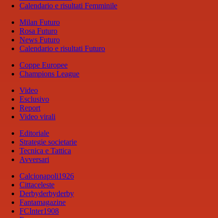
Calendario e risultati Femminile
Milan Futuro
Rosa Futuro
News Futuro
Calendario e risultati Futuro
Coppe Europee
Champions League
Video
Esclusivo
Report
Video virali
Editoriale
Strategie societarie
Tecnica e Tattica
Avversari
Calcionapoli1926
Cittaceleste
Derbyderbyderby
Fantamagazine
FCInter1908