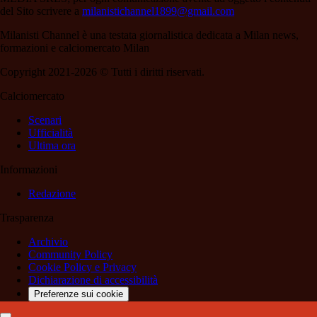
del Sito scrivere a
milanistichannel1899@gmail.com
Milanisti Channel è una testata giornalistica dedicata a Milan news,
formazioni e calciomercato Milan
Copyright 2021-2026 © Tutti i diritti riservati.
Calciomercato
Scenari
Ufficialità
Ultima ora
Informazioni
Redazione
Trasparenza
Archivio
Community Policy
Cookie Policy e Privacy
Dichiarazione di accessibilità
Preferenze sui cookie