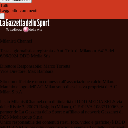
Tutti
Leggi altri commenti
Milanisti Channel
Testata giornalistica registrata - Aut. Trib. di Milano n. 6415 del
6/06/2024 DDD Media Srls
Direttore Responsabile: Marco Torretta
Vice Direttore: Max Bambara.
Sito non ufficiale e non connesso all' associazione calcio Milan.
Marchio e logo dell' AC Milan sono di esclusiva proprietà di A.C.
Milan S.p.A.
Il sito MilanistiChannel.com di titolarità di DDD MEDIA SRLS via
delle Risaie 3, 20079 Basiglio (Milano), C.F./P.IVA 10837110963, è
partner de La Gazzetta dello Sport e affiliato al network Gazzanet di
RCS Mediagroup S.p.a..
Unico responsabile dei contenuti (testi, foto, video e grafiche) è DDD
MEDIA SRLS; per ogni comunicazione avente ad oggetto i contenuti