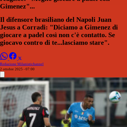
Gimenez"...
Il difensore brasiliano del Napoli Juan
Jesus a Corradi: "Diciamo a Gimenez di
giocare a padel così non c'è contatto. Se
giocavo contro di te...lasciamo stare".
Redazione Milanistichannel
2 ottobre 2025 - 07:00