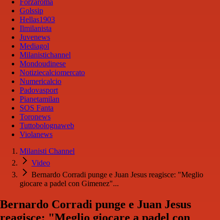
Forzaroma
Golssip
Hellas1903
Ilmilanista
Juvenews
Mediagol
Milanistichannel
Mondoudinese
Notiziecalciomercato
Numericalcio
Padovasport
Pianetamilan
SOS Fanta
Toronews
Tuttobolognaweb
Violanews
Milanisti Channel
Video
Bernardo Corradi punge e Juan Jesus reagisce: "Meglio
giocare a padel con Gimenez"...
Bernardo Corradi punge e Juan Jesus
reagisce: "Meglio giocare a padel con