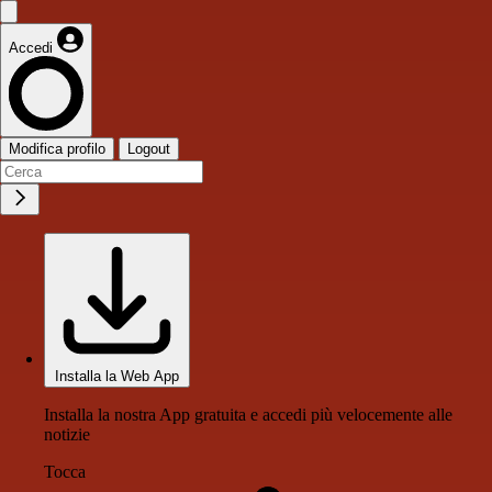
Accedi
Modifica profilo
Logout
Installa la Web App
Installa la nostra App gratuita e accedi più velocemente alle
notizie
Tocca