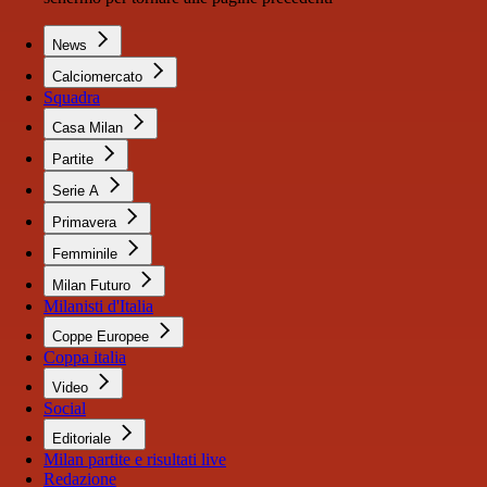
News
Calciomercato
Squadra
Casa Milan
Partite
Serie A
Primavera
Femminile
Milan Futuro
Milanisti d'Italia
Coppe Europee
Coppa italia
Video
Social
Editoriale
Milan partite e risultati live
Redazione