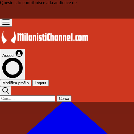
Questo sito contribuisce alla audience de
Accedi
Modifica profilo
Logout
Cerca