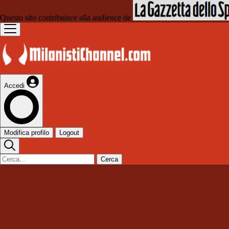
Questo sito contribuisce alla audience de
Accedi
Modifica profilo
Logout
Cerca