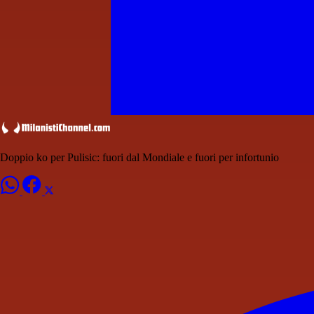
Doppio ko per Pulisic: fuori dal Mondiale e fuori per infortunio