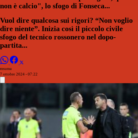
non è calcio", lo sfogo di Fonseca...
Vuol dire qualcosa sui rigori? “Non voglio
dire niente”. Inizia così il piccolo civile
sfogo del tecnico rossonero nel dopo-
partita...
msuma
7 ottobre 2024 - 07:22