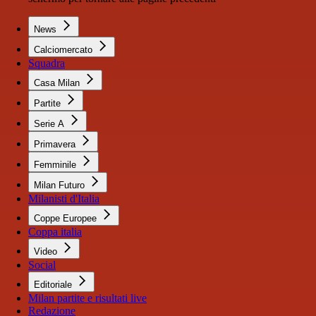
News
Calciomercato
Squadra
Casa Milan
Partite
Serie A
Primavera
Femminile
Milan Futuro
Milanisti d'Italia
Coppe Europee
Coppa italia
Video
Social
Editoriale
Milan partite e risultati live
Redazione