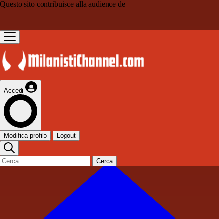
Questo sito contribuisce alla audience de
Accedi
Modifica profilo
Logout
Cerca