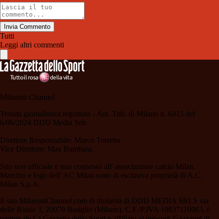
Invia Commento
Tutti
Leggi altri commenti
Milanisti Channel
Testata giornalistica registrata - Aut. Trib. di Milano n. 6415 del
6/06/2024 DDD Media Srls
Direttore Responsabile: Marco Torretta
Vice Direttore: Max Bambara.
Sito non ufficiale e non connesso all' associazione calcio Milan.
Marchio e logo dell' AC Milan sono di esclusiva proprietà di A.C.
Milan S.p.A.
Il sito MilanistiChannel.com di titolarità di DDD MEDIA SRLS via
delle Risaie 3, 20079 Basiglio (Milano), C.F./P.IVA 10837110963, è
partner de La Gazzetta dello Sport e affiliato al network Gazzanet di