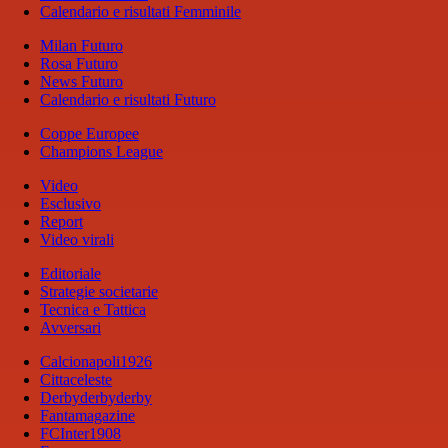
Calendario e risultati Femminile
Milan Futuro
Rosa Futuro
News Futuro
Calendario e risultati Futuro
Coppe Europee
Champions League
Video
Esclusivo
Report
Video virali
Editoriale
Strategie societarie
Tecnica e Tattica
Avversari
Calcionapoli1926
Cittaceleste
Derbyderbyderby
Fantamagazine
FCInter1908