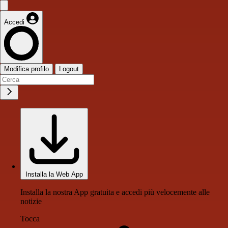
Accedi
Modifica profilo
Logout
Installa la Web App
Installa la nostra App gratuita e accedi più velocemente alle
notizie
Tocca