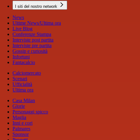
I siti del nostro network
News
Ultime News/Ultima ora
Live Blog
Conferenze Stampa
Interviste post partita
Interviste pre partita
Gossip e curiosità
Infortuni
Fantacalcio
Calciomercato
Scenari
Ufficialità
Ultima ora
Casa Milan
Glorie
Personaggi spicco
Maglia
Inni e cori
Palmares
Sponsor
Progetti