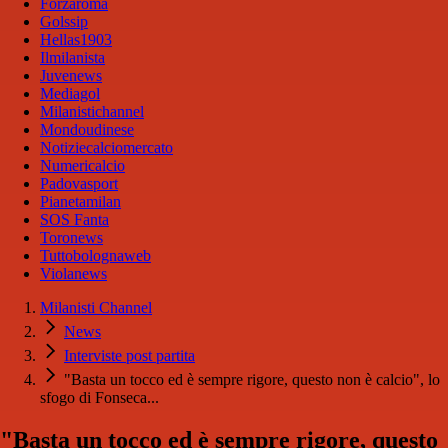
Forzaroma
Golssip
Hellas1903
Ilmilanista
Juvenews
Mediagol
Milanistichannel
Mondoudinese
Notiziecalciomercato
Numericalcio
Padovasport
Pianetamilan
SOS Fanta
Toronews
Tuttobolognaweb
Violanews
Milanisti Channel
News
Interviste post partita
"Basta un tocco ed è sempre rigore, questo non è calcio", lo
sfogo di Fonseca...
"Basta un tocco ed è sempre rigore, questo