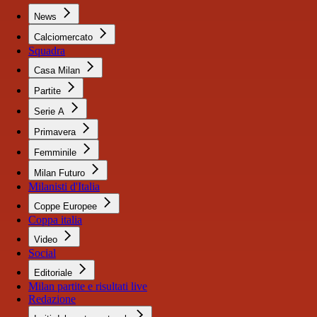
News
Calciomercato
Squadra
Casa Milan
Partite
Serie A
Primavera
Femminile
Milan Futuro
Milanisti d'Italia
Coppe Europee
Coppa italia
Video
Social
Editoriale
Milan partite e risultati live
Redazione