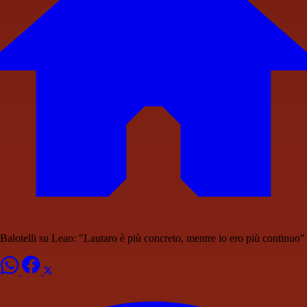
Balotelli su Leao: "Lautaro è più concreto, mentre io ero più continuo"