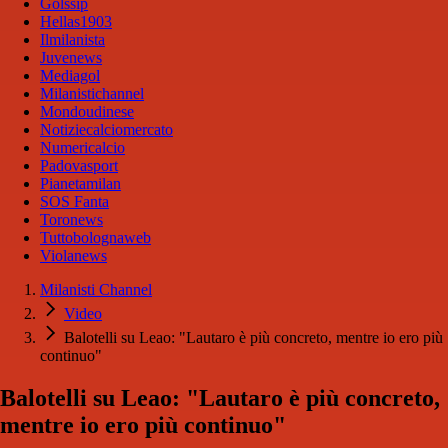
Golssip
Hellas1903
Ilmilanista
Juvenews
Mediagol
Milanistichannel
Mondoudinese
Notiziecalciomercato
Numericalcio
Padovasport
Pianetamilan
SOS Fanta
Toronews
Tuttobolognaweb
Violanews
Milanisti Channel
Video
Balotelli su Leao: "Lautaro è più concreto, mentre io ero più
continuo"
Balotelli su Leao: "Lautaro è più concreto,
mentre io ero più continuo"