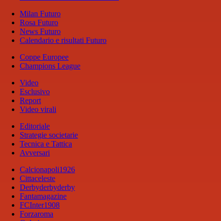
Milan Futuro
Rosa Futuro
News Futuro
Calendario e risultati Futuro
Coppe Europee
Champions League
Video
Esclusivo
Report
Video virali
Editoriale
Strategie societarie
Tecnica e Tattica
Avversari
Calcionapoli1926
Cittaceleste
Derbyderbyderby
Fantamagazine
FCInter1908
Forzaroma