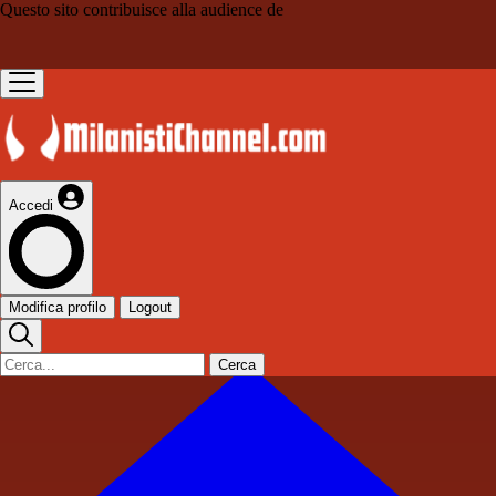
Questo sito contribuisce alla audience de
Accedi
Modifica profilo
Logout
Cerca