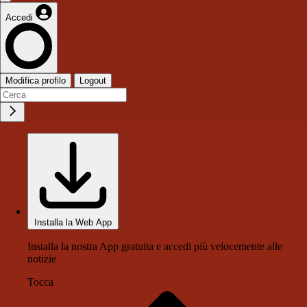
Accedi
Modifica profilo
Logout
Installa la Web App
Installa la nostra App gratuita e accedi più velocemente alle
notizie
Tocca