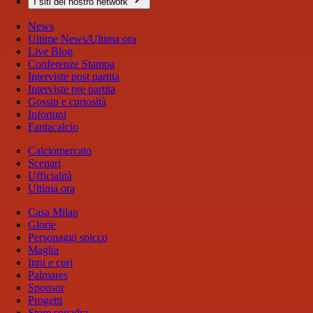
I siti del nostro network
News
Ultime News/Ultima ora
Live Blog
Conferenze Stampa
Interviste post partita
Interviste pre partita
Gossip e curiosità
Infortuni
Fantacalcio
Calciomercato
Scenari
Ufficialità
Ultima ora
Casa Milan
Glorie
Personaggi spicco
Maglia
Inni e cori
Palmares
Sponsor
Progetti
Store squadra