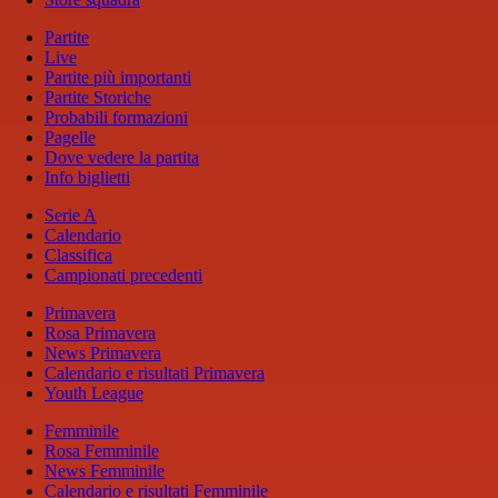
Partite
Live
Partite più importanti
Partite Storiche
Probabili formazioni
Pagelle
Dove vedere la partita
Info biglietti
Serie A
Calendario
Classifica
Campionati precedenti
Primavera
Rosa Primavera
News Primavera
Calendario e risultati Primavera
Youth League
Femminile
Rosa Femminile
News Femminile
Calendario e risultati Femminile