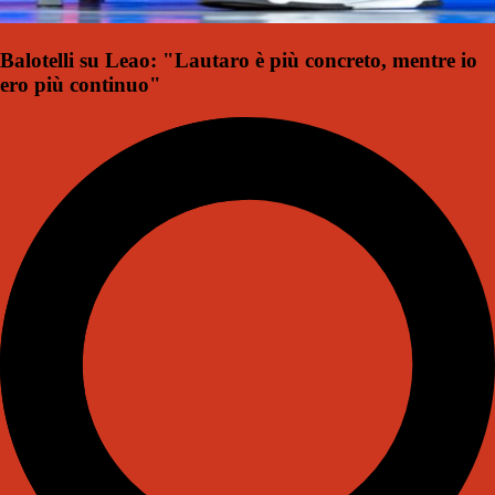
Balotelli su Leao: "Lautaro è più concreto, mentre io
ero più continuo"