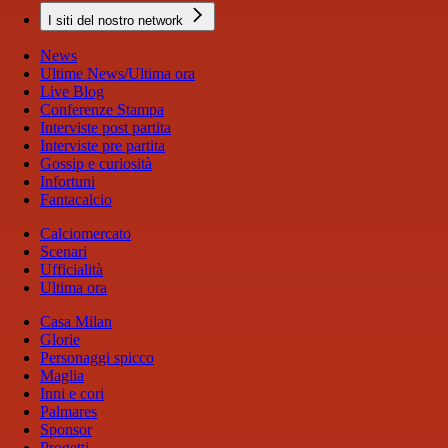
I siti del nostro network
News
Ultime News/Ultima ora
Live Blog
Conferenze Stampa
Interviste post partita
Interviste pre partita
Gossip e curiosità
Infortuni
Fantacalcio
Calciomercato
Scenari
Ufficialità
Ultima ora
Casa Milan
Glorie
Personaggi spicco
Maglia
Inni e cori
Palmares
Sponsor
Progetti