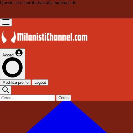
Questo sito contribuisce alla audience de
Accedi
Modifica profilo
Logout
Cerca