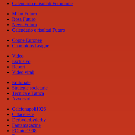
Calendario e risultati Femminile
Milan Futuro
Rosa Futuro
News Futuro
Calendario e risultati Futuro
Coppe Europee
Champions League
Video
Esclusivo
Report
Video virali
Editoriale
Strategie societarie
Tecnica e Tattica
Avversari
Calcionapoli1926
Cittaceleste
Derbyderbyderby
Fantamagazine
FCInter1908