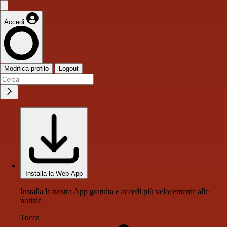
Accedi
Modifica profilo
Logout
Installa la Web App
Installa la nostra App gratuita e accedi più velocemente alle
notizie
Tocca