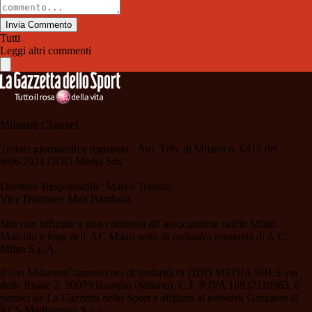
Invia Commento
Tutti
Leggi altri commenti
Milanisti Channel
Testata giornalistica registrata - Aut. Trib. di Milano n. 6415 del
6/06/2024 DDD Media Srls
Direttore Responsabile: Marco Torretta
Vice Direttore: Max Bambara.
Sito non ufficiale e non connesso all' associazione calcio Milan.
Marchio e logo dell' AC Milan sono di esclusiva proprietà di A.C.
Milan S.p.A.
Il sito MilanistiChannel.com di titolarità di DDD MEDIA SRLS via
delle Risaie 3, 20079 Basiglio (Milano), C.F./P.IVA 10837110963, è
partner de La Gazzetta dello Sport e affiliato al network Gazzanet di
RCS Mediagroup S.p.a..