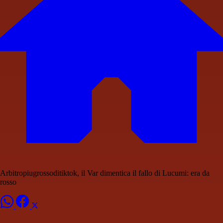
Arbitropiugrossoditiktok, il Var dimentica il fallo di Lucumi: era da
rosso