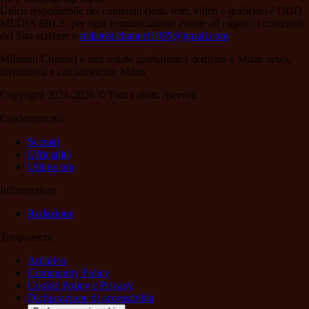
Unico responsabile dei contenuti (testi, foto, video e grafiche) è DDD
MEDIA SRLS; per ogni comunicazione avente ad oggetto i contenuti
del Sito scrivere a
milanistichannel1899@gmail.com
Milanisti Channel è una testata giornalistica dedicata a Milan news,
formazioni e calciomercato Milan
Copyright 2021-2026 © Tutti i diritti riservati.
Calciomercato
Scenari
Ufficialità
Ultima ora
Informazioni
Redazione
Trasparenza
Archivio
Community Policy
Cookie Policy e Privacy
Dichiarazione di accessibilità