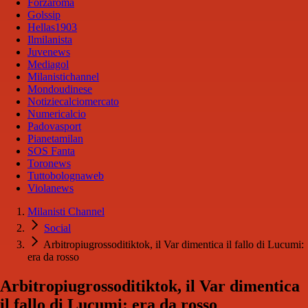
Forzaroma
Golssip
Hellas1903
Ilmilanista
Juvenews
Mediagol
Milanistichannel
Mondoudinese
Notiziecalciomercato
Numericalcio
Padovasport
Pianetamilan
SOS Fanta
Toronews
Tuttobolognaweb
Violanews
Milanisti Channel
Social
Arbitropiugrossoditiktok, il Var dimentica il fallo di Lucumi:
era da rosso
Arbitropiugrossoditiktok, il Var dimentica
il fallo di Lucumi: era da rosso