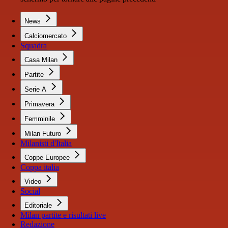
News
Calciomercato
Squadra
Casa Milan
Partite
Serie A
Primavera
Femminile
Milan Futuro
Milanisti d'Italia
Coppe Europee
Coppa italia
Video
Social
Editoriale
Milan partite e risultati live
Redazione