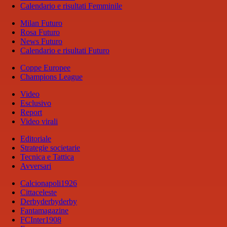
Calendario e risultati Femminile
Milan Futuro
Rosa Futuro
News Futuro
Calendario e risultati Futuro
Coppe Europee
Champions League
Video
Esclusivo
Report
Video virali
Editoriale
Strategie societarie
Tecnica e Tattica
Avversari
Calcionapoli1926
Cittaceleste
Derbyderbyderby
Fantamagazine
FCInter1908