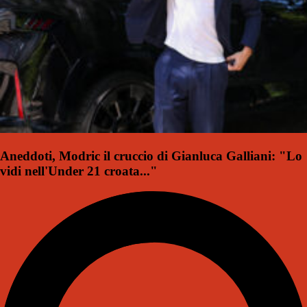
Aneddoti, Modric il cruccio di Gianluca Galliani: "Lo
vidi nell'Under 21 croata..."