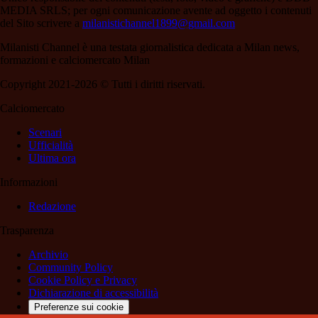
MEDIA SRLS; per ogni comunicazione avente ad oggetto i contenuti
del Sito scrivere a
milanistichannel1899@gmail.com
Milanisti Channel è una testata giornalistica dedicata a Milan news,
formazioni e calciomercato Milan
Copyright 2021-2026 © Tutti i diritti riservati.
Calciomercato
Scenari
Ufficialità
Ultima ora
Informazioni
Redazione
Trasparenza
Archivio
Community Policy
Cookie Policy e Privacy
Dichiarazione di accessibilità
Preferenze sui cookie