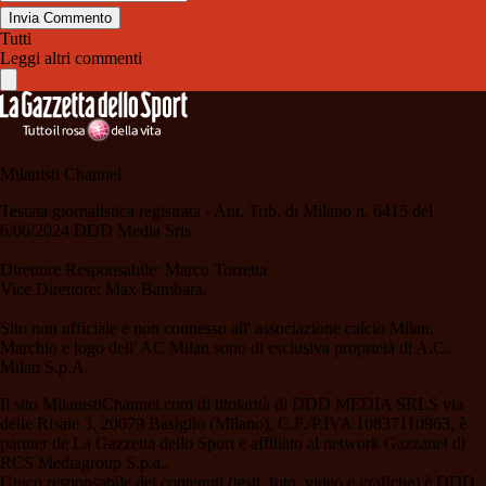
Invia Commento
Tutti
Leggi altri commenti
Milanisti Channel
Testata giornalistica registrata - Aut. Trib. di Milano n. 6415 del
6/06/2024 DDD Media Srls
Direttore Responsabile: Marco Torretta
Vice Direttore: Max Bambara.
Sito non ufficiale e non connesso all' associazione calcio Milan.
Marchio e logo dell' AC Milan sono di esclusiva proprietà di A.C.
Milan S.p.A.
Il sito MilanistiChannel.com di titolarità di DDD MEDIA SRLS via
delle Risaie 3, 20079 Basiglio (Milano), C.F./P.IVA 10837110963, è
partner de La Gazzetta dello Sport e affiliato al network Gazzanet di
RCS Mediagroup S.p.a..
Unico responsabile dei contenuti (testi, foto, video e grafiche) è DDD