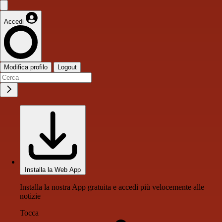
Accedi
Modifica profilo
Logout
Installa la Web App
Installa la nostra App gratuita e accedi più velocemente alle
notizie
Tocca