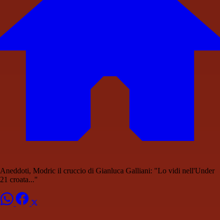
Aneddoti, Modric il cruccio di Gianluca Galliani: "Lo vidi nell'Under
21 croata..."