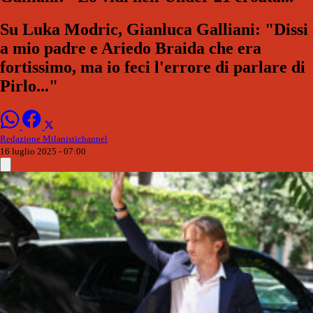
Su Luka Modric, Gianluca Galliani: "Dissi
a mio padre e Ariedo Braida che era
fortissimo, ma io feci l'errore di parlare di
Pirlo..."
Redazione Milanistichannel
16 luglio 2025 - 07:00