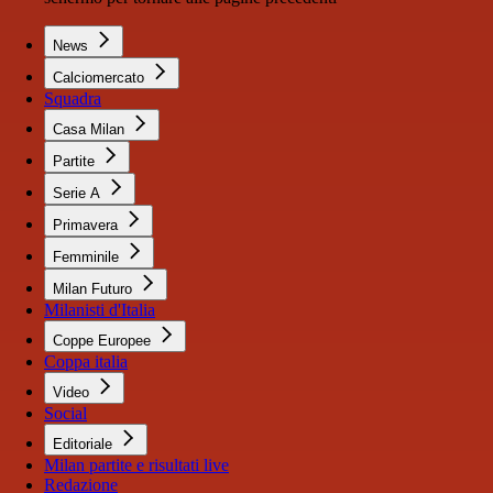
News
Calciomercato
Squadra
Casa Milan
Partite
Serie A
Primavera
Femminile
Milan Futuro
Milanisti d'Italia
Coppe Europee
Coppa italia
Video
Social
Editoriale
Milan partite e risultati live
Redazione