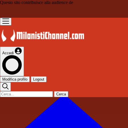
Questo sito contribuisce alla audience de
Accedi
Modifica profilo
Logout
Cerca