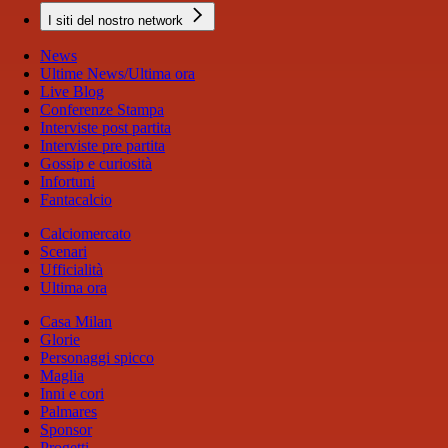
I siti del nostro network
News
Ultime News/Ultima ora
Live Blog
Conferenze Stampa
Interviste post partita
Interviste pre partita
Gossip e curiosità
Infortuni
Fantacalcio
Calciomercato
Scenari
Ufficialità
Ultima ora
Casa Milan
Glorie
Personaggi spicco
Maglia
Inni e cori
Palmares
Sponsor
Progetti