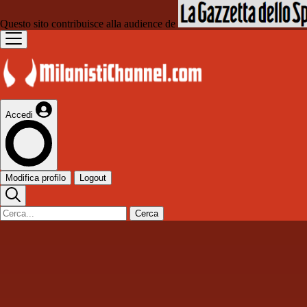
Questo sito contribuisce alla audience de
Accedi
Modifica profilo
Logout
Cerca