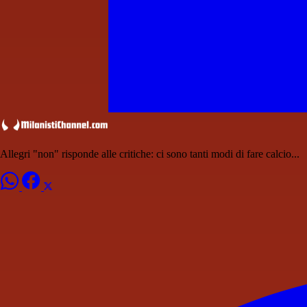
Allegri "non" risponde alle critiche: ci sono tanti modi di fare calcio...