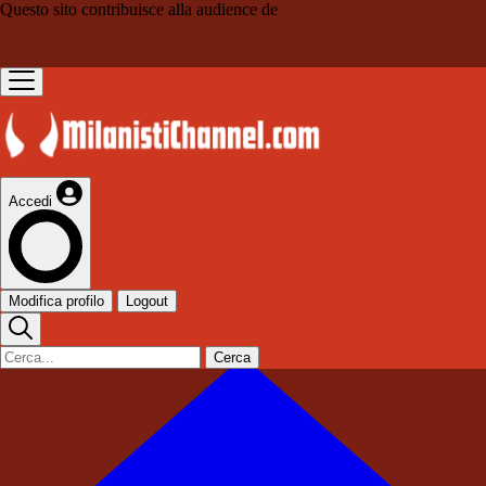
Questo sito contribuisce alla audience de
Accedi
Modifica profilo
Logout
Cerca