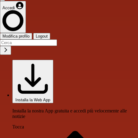
Accedi
Modifica profilo
Logout
Installa la Web App
Installa la nostra App gratuita e accedi più velocemente alle
notizie
Tocca