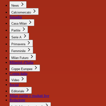
News
Calciomercato
Squadra
Casa Milan
Partite
Serie A
Primavera
Femminile
Milan Futuro
Milanisti d'Italia
Coppe Europee
Coppa italia
Video
Social
Editoriale
Milan partite e risultati live
Redazione