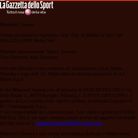
Milanisti Channel
Testata giornalistica registrata - Aut. Trib. di Milano n. 6415 del
6/06/2024 DDD Media Srls
Direttore Responsabile: Marco Torretta
Vice Direttore: Max Bambara.
Sito non ufficiale e non connesso all' associazione calcio Milan.
Marchio e logo dell' AC Milan sono di esclusiva proprietà di A.C.
Milan S.p.A.
Il sito MilanistiChannel.com di titolarità di DDD MEDIA SRLS via
delle Risaie 3, 20079 Basiglio (Milano), C.F./P.IVA 10837110963, è
partner de La Gazzetta dello Sport e affiliato al network Gazzanet di
RCS Mediagroup S.p.a..
Unico responsabile dei contenuti (testi, foto, video e grafiche) è DDD
MEDIA SRLS; per ogni comunicazione avente ad oggetto i contenuti
del Sito scrivere a
milanistichannel1899@gmail.com
Milanisti Channel è una testata giornalistica dedicata a Milan news,