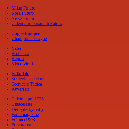
Milan Futuro
Rosa Futuro
News Futuro
Calendario e risultati Futuro
Coppe Europee
Champions League
Video
Esclusivo
Report
Video virali
Editoriale
Strategie societarie
Tecnica e Tattica
Avversari
Calcionapoli1926
Cittaceleste
Derbyderbyderby
Fantamagazine
FCInter1908
Forzaroma