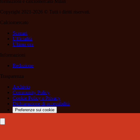
formazioni e calciomercato Milan
Copyright 2021-2026 © Tutti i diritti riservati.
Calciomercato
Scenari
Ufficialità
Ultima ora
Informazioni
Redazione
Trasparenza
Archivio
Community Policy
Cookie Policy e Privacy
Dichiarazione di accessibilità
Preferenze sui cookie