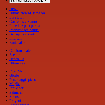
I siti del nostro network
News
Ultime News/Ultima ora
Live Blog
Conferenze Stampa
Interviste post partita
Interviste pre partita
Gossip e curiosità
Infortuni
Fantacalcio
Calciomercato
Scenari
Ufficialità
Ultima ora
Casa Milan
Glorie
Personaggi spicco
Maglia
Inni e cori
Palmares
Sponsor
Progetti
Store squadra