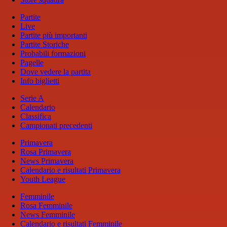
Partite
Live
Partite più importanti
Partite Storiche
Probabili formazioni
Pagelle
Dove vedere la partita
Info biglietti
Serie A
Calendario
Classifica
Campionati precedenti
Primavera
Rosa Primavera
News Primavera
Calendario e risultati Primavera
Youth League
Femminile
Rosa Femminile
News Femminile
Calendario e risultati Femminile