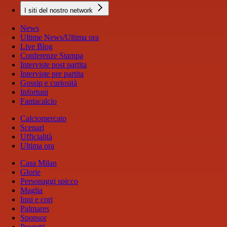
I siti del nostro network
News
Ultime News/Ultima ora
Live Blog
Conferenze Stampa
Interviste post partita
Interviste pre partita
Gossip e curiosità
Infortuni
Fantacalcio
Calciomercato
Scenari
Ufficialità
Ultima ora
Casa Milan
Glorie
Personaggi spicco
Maglia
Inni e cori
Palmares
Sponsor
Progetti