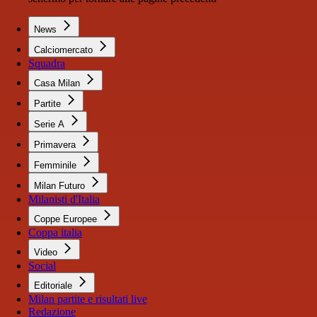
News
Calciomercato
Squadra
Casa Milan
Partite
Serie A
Primavera
Femminile
Milan Futuro
Milanisti d'Italia
Coppe Europee
Coppa italia
Video
Social
Editoriale
Milan partite e risultati live
Redazione