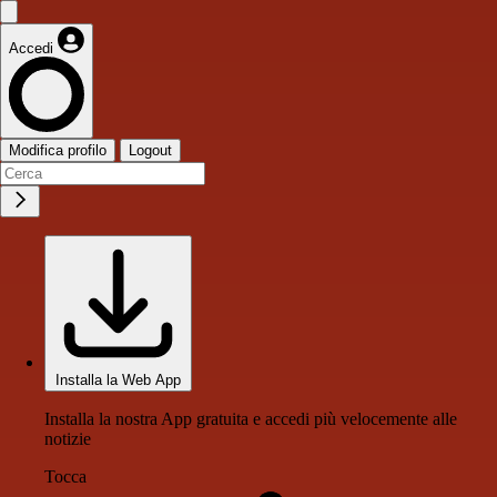
Accedi
Modifica profilo
Logout
Installa la Web App
Installa la nostra App gratuita e accedi più velocemente alle
notizie
Tocca