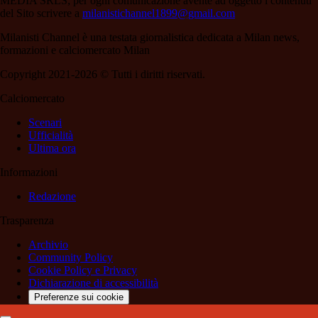
MEDIA SRLS; per ogni comunicazione avente ad oggetto i contenuti
del Sito scrivere a
milanistichannel1899@gmail.com
Milanisti Channel è una testata giornalistica dedicata a Milan news,
formazioni e calciomercato Milan
Copyright 2021-2026 © Tutti i diritti riservati.
Calciomercato
Scenari
Ufficialità
Ultima ora
Informazioni
Redazione
Trasparenza
Archivio
Community Policy
Cookie Policy e Privacy
Dichiarazione di accessibilità
Preferenze sui cookie