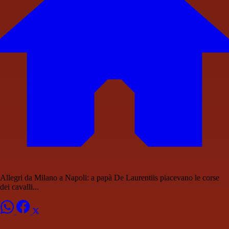
Allegri da Milano a Napoli: a papà De Laurentiis piacevano le corse
dei cavalli...