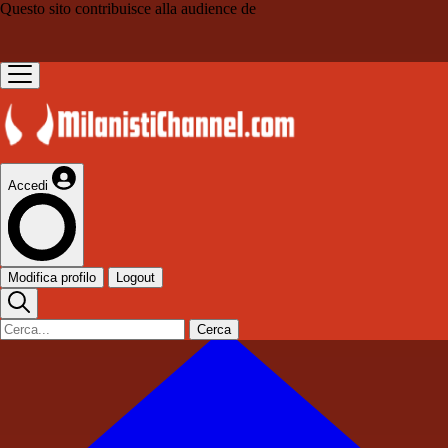
Questo sito contribuisce alla audience de
Accedi
Modifica profilo
Logout
Cerca