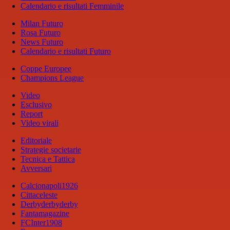
Calendario e risultati Femminile
Milan Futuro
Rosa Futuro
News Futuro
Calendario e risultati Futuro
Coppe Europee
Champions League
Video
Esclusivo
Report
Video virali
Editoriale
Strategie societarie
Tecnica e Tattica
Avversari
Calcionapoli1926
Cittaceleste
Derbyderbyderby
Fantamagazine
FCInter1908