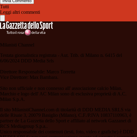
Invia Commento
Tutti
Leggi altri commenti
Milanisti Channel
Testata giornalistica registrata - Aut. Trib. di Milano n. 6415 del
6/06/2024 DDD Media Srls
Direttore Responsabile: Marco Torretta
Vice Direttore: Max Bambara.
Sito non ufficiale e non connesso all' associazione calcio Milan.
Marchio e logo dell' AC Milan sono di esclusiva proprietà di A.C.
Milan S.p.A.
Il sito MilanistiChannel.com di titolarità di DDD MEDIA SRLS via
delle Risaie 3, 20079 Basiglio (Milano), C.F./P.IVA 10837110963, è
partner de La Gazzetta dello Sport e affiliato al network Gazzanet di
RCS Mediagroup S.p.a..
Unico responsabile dei contenuti (testi, foto, video e grafiche) è DDD