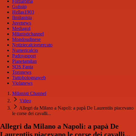
Forzaroma
Golssip
Hellas1903
Ilmilanista
Juvenews
Mediagol
Milanistichannel
Mondoudinese
Notiziecalciomercato
Numericalcio
Padovasport
Pianetamilan
SOS Fanta
Toronews
Tuttobolognaweb
Violanews
Milanisti Channel
Video
Allegri da Milano a Napoli: a papà De Laurentiis piacevano
le corse dei cavalli...
Allegri da Milano a Napoli: a papà De
Laurentiis piacevano le corse dei cavalli...