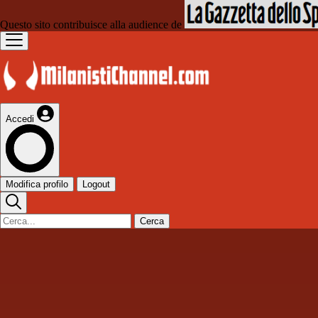
Questo sito contribuisce alla audience de
Accedi
Modifica profilo
Logout
Cerca