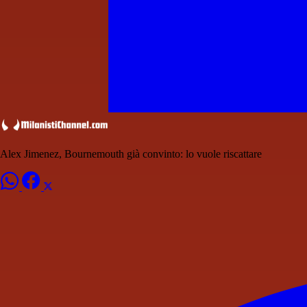
Alex Jimenez, Bournemouth già convinto: lo vuole riscattare