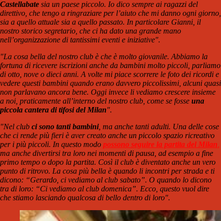
Castellabate
sia un paese piccolo. Io dico sempre ai ragazzi del
direttivo, che tengo a ringraziare per l’aiuto che mi danno ogni giorno,
sia a quello attuale sia a quello passato. In particolare Gianni, il
nostro storico segretario, che ci ha dato una grande mano
nell’organizzazione di tantissimi eventi e iniziative".
"La cosa bella del nostro club è che è molto giovanile. Abbiamo la
fortuna di ricevere iscrizioni anche da bambini molto piccoli, parliamo
di otto, nove o dieci anni. A volte mi piace scorrere le foto dei ricordi e
vedere questi bambini quando erano davvero piccolissimi, alcuni quasi
non parlavano ancora bene. Oggi invece li vediamo crescere insieme
a noi, praticamente all’interno del nostro club, come se fosse
una
piccola cantera di tifosi del Milan
".
"Nel club
ci sono tanti bambini
, ma anche tanti adulti. Una delle cose
che ci rende più fieri è aver creato anche un piccolo spazio ricreativo
per i più piccoli. In questo modo
possono seguire la partita del Milan
,
ma anche divertirsi tra loro nei momenti di pausa, ad esempio a fine
primo tempo o dopo la partita. Così il club è diventato anche un vero
punto di ritrovo. La cosa più bella è quando li incontri per strada e ti
dicono: “Gerardo, ci vediamo al club sabato”. O quando lo dicono
tra di loro: “Ci vediamo al club domenica”. Ecco, questo vuol dire
che stiamo lasciando qualcosa di bello dentro di loro".