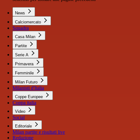
News
Calciomercato
Squadra
Casa Milan
Partite
Serie A
Primavera
Femminile
Milan Futuro
Milanisti d'Italia
Coppe Europee
Coppa italia
Video
Social
Editoriale
Milan partite e risultati live
Redazione