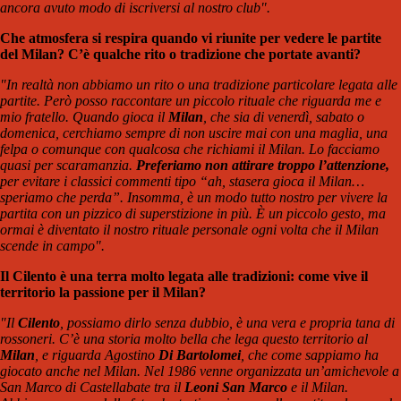
ancora avuto modo di iscriversi al nostro club".
Che atmosfera si respira quando vi riunite per vedere le partite
del Milan? C’è qualche rito o tradizione che portate avanti?
"In realtà non abbiamo un rito o una tradizione particolare legata alle
partite. Però posso raccontare un piccolo rituale che riguarda me e
mio fratello. Quando gioca il
Milan
, che sia di venerdì, sabato o
domenica, cerchiamo sempre di non uscire mai con una maglia, una
felpa o comunque con qualcosa che richiami il Milan. Lo facciamo
quasi per scaramanzia.
Preferiamo non attirare troppo l’attenzione,
per evitare i classici commenti tipo “ah, stasera gioca il Milan…
speriamo che perda”. Insomma, è un modo tutto nostro per vivere la
partita con un pizzico di superstizione in più. È un piccolo gesto, ma
ormai è diventato il nostro rituale personale ogni volta che il Milan
scende in campo".
Il Cilento è una terra molto legata alle tradizioni: come vive il
territorio la passione per il Milan?
"Il
Cilento
, possiamo dirlo senza dubbio, è una vera e propria tana di
rossoneri. C’è una storia molto bella che lega questo territorio al
Milan
, e riguarda Agostino
Di Bartolomei
, che come sappiamo ha
giocato anche nel Milan. Nel 1986 venne organizzata un’amichevole a
San Marco di Castellabate tra il
Leoni San Marco
e il Milan.