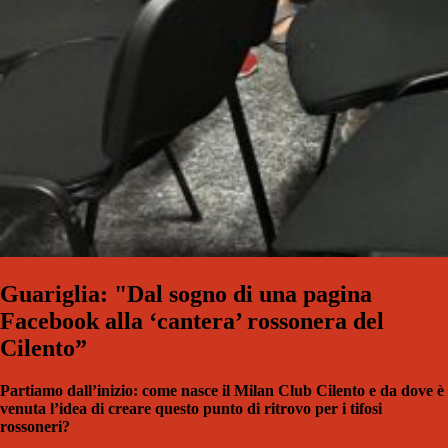
Guariglia: "Dal sogno di una pagina
Facebook alla ‘cantera’ rossonera del
Cilento”
Partiamo dall’inizio: come nasce il Milan Club Cilento e da dove è
venuta l’idea di creare questo punto di ritrovo per i tifosi
rossoneri?