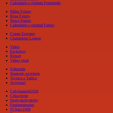
Calendario e risultati Femminile
Milan Futuro
Rosa Futuro
News Futuro
Calendario e risultati Futuro
Coppe Europee
Champions League
Video
Esclusivo
Report
Video virali
Editoriale
Strategie societarie
Tecnica e Tattica
Avversari
Calcionapoli1926
Cittaceleste
Derbyderbyderby
Fantamagazine
FCInter1908