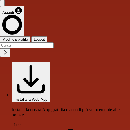
Accedi
Modifica profilo
Logout
Installa la Web App
Installa la nostra App gratuita e accedi più velocemente alle
notizie
Tocca