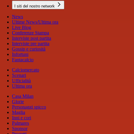
I siti del nostro network
News
Ultime News/Ultima ora
Live Blog
Conferenze Stampa
Interviste post partita
Interviste pre partita
Gossip e curiosità
Infortuni
Fantacalcio
Calciomercato
Scenari
Ufficialità
Ultima ora
Casa Milan
Glorie
Personaggi spicco
Maglia
Inni e cori
Palmares
Sponsor
Progetti