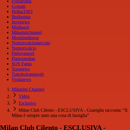
Forzaroma
Golssip
Hellas1903
Ilmilanista
Juvenews
Mediagol
Milanistichannel
Mondoudinese
Notiziecalciomercato
Numericalcio
Padovasport
Pianetamilan
SOS Fanta
Toronews
Tuttobolognaweb
Violanews
Milanisti Channel
Video
Esclusivo
Milan Club Cilento - ESCLUSIVA - Guariglia racconta: “Il
Milan è sempre stato una cosa di famiglia”
Milan Club Cilento - ESCLUSIVA -