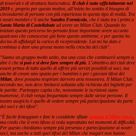
di tesserati e di struttura burocratica.
Il club è nato ufficialmente nel
2019
e, proprio per questo motivo, all’inizio ho sentito il bisogno di
circondarmi di persone con più esperienza in questo tipo di realtà. Tra
i nostri membri c’è anche
Sandro Formicola
, che è stato tra i primi a
Santa Maria di Castellabate
ad avere un Milan Club. Quando ho
iniziato questo percorso ho pensato fosse importante avere accanto
qualcuno che conoscesse già bene questo ambiente, e per questo ho
deciso di affidargli la carica di vicepresidente. Lui mi ha dato e
continua a dare una grossa mano nella crescita del club".
"Siamo un gruppo molto unito, ma una cosa che continuerò sempre a
dire è che
si può e si deve fare sempre di più
. L’obiettivo del club deve
essere prima di tutto quello di offrire più servizi possibili ai soci, ma
anche di creare uno spazio per i bambini e per i giovani tifosi del
Milan
, dove possano respirare davvero aria rossonera. Il Milan Club,
secondo me, non deve limitarsi soltanto alla richiesta dei biglietti per
le partite. Purtroppo capita che, nonostante le iscrizioni siano
numerose, il club venga frequentato sempre dalle stesse persone. Il
nostro auspicio è quello di vedere sempre più partecipazione da parte
dei soci e dei tifosi".
"È facile festeggiare e fare le cosiddette sfilate
quando il Milan vince
,
ma credo che il vero tifoso si veda soprattutto nei momenti di difficoltà.
Per questo chiediamo sempre più presenza e partecipazione ai nostri
soci, ma anche a tutti quei tifosi del Milan che magari non hanno