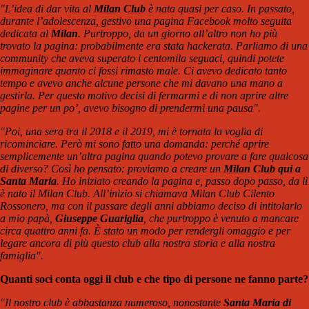
"L’idea di dar vita al
Milan Club
è nata quasi per caso. In passato,
durante l’adolescenza, gestivo una pagina Facebook molto seguita
dedicata al
Milan
. Purtroppo, da un giorno all’altro non ho più
trovato la pagina: probabilmente era stata hackerata. Parliamo di una
community che aveva superato i centomila seguaci, quindi potete
immaginare quanto ci fossi rimasto male. Ci avevo dedicato tanto
tempo e avevo anche alcune persone che mi davano una mano a
gestirla. Per questo motivo decisi di fermarmi e di non aprire altre
pagine per un po’, avevo bisogno di prendermi una pausa".
"Poi, una sera tra il 2018 e il 2019, mi è tornata la voglia di
ricominciare. Però mi sono fatto una domanda: perché aprire
semplicemente un’altra pagina quando potevo provare a fare qualcosa
di diverso? Così ho pensato: proviamo a creare un
Milan Club qui a
Santa Maria
. Ho iniziato creando la pagina e, passo dopo passo, da lì
è nato il Milan Club. All’inizio si chiamava Milan Club Cilento
Rossonero, ma con il passare degli anni abbiamo deciso di intitolarlo
a mio papà,
Giuseppe Guariglia
, che purtroppo è venuto a mancare
circa quattro anni fa. È stato un modo per rendergli omaggio e per
legare ancora di più questo club alla nostra storia e alla nostra
famiglia".
Quanti soci conta oggi il club e che tipo di persone ne fanno parte?
"Il nostro club è abbastanza numeroso, nonostante
Santa Maria di