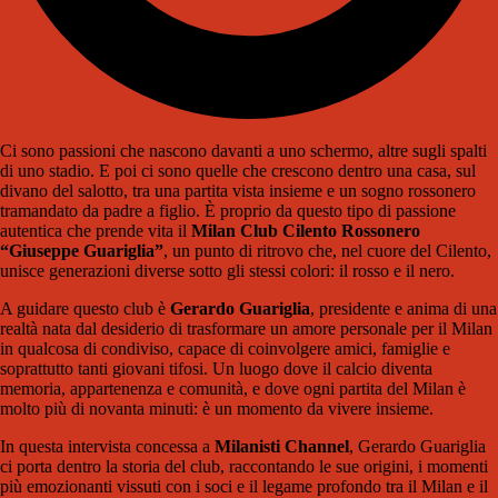
Ci sono passioni che nascono davanti a uno schermo, altre sugli spalti
di uno stadio. E poi ci sono quelle che crescono dentro una casa, sul
divano del salotto, tra una partita vista insieme e un sogno rossonero
tramandato da padre a figlio. È proprio da questo tipo di passione
autentica che prende vita il
Milan Club Cilento Rossonero
“Giuseppe Guariglia”
, un punto di ritrovo che, nel cuore del Cilento,
unisce generazioni diverse sotto gli stessi colori: il rosso e il nero.
A guidare questo club è
Gerardo Guariglia
, presidente e anima di una
realtà nata dal desiderio di trasformare un amore personale per il Milan
in qualcosa di condiviso, capace di coinvolgere amici, famiglie e
soprattutto tanti giovani tifosi. Un luogo dove il calcio diventa
memoria, appartenenza e comunità, e dove ogni partita del Milan è
molto più di novanta minuti: è un momento da vivere insieme.
In questa intervista concessa a
Milanisti Channel
, Gerardo Guariglia
ci porta dentro la storia del club, raccontando le sue origini, i momenti
più emozionanti vissuti con i soci e il legame profondo tra il Milan e il