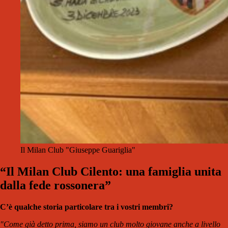
Il Milan Club "Giuseppe Guariglia"
“Il Milan Club Cilento: una famiglia unita
dalla fede rossonera”
C’è qualche storia particolare tra i vostri membri?
"Come già detto prima, siamo un club molto giovane anche a livello