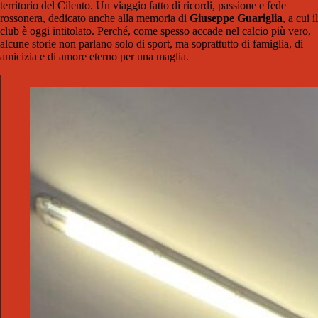
territorio del Cilento. Un viaggio fatto di ricordi, passione e fede
rossonera, dedicato anche alla memoria di
Giuseppe Guariglia
, a cui il
club è oggi intitolato. Perché, come spesso accade nel calcio più vero,
alcune storie non parlano solo di sport, ma soprattutto di famiglia, di
amicizia e di amore eterno per una maglia.