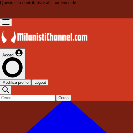
Questo sito contribuisce alla audience de
Accedi
Modifica profilo
Logout
Cerca