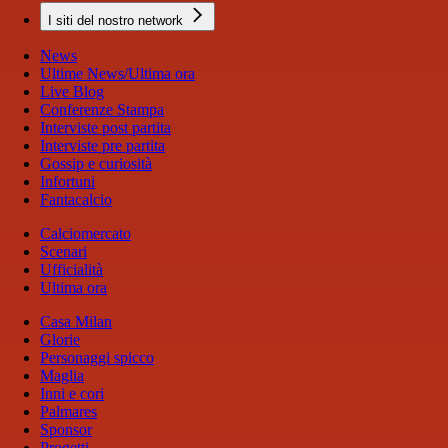
I siti del nostro network
News
Ultime News/Ultima ora
Live Blog
Conferenze Stampa
Interviste post partita
Interviste pre partita
Gossip e curiosità
Infortuni
Fantacalcio
Calciomercato
Scenari
Ufficialità
Ultima ora
Casa Milan
Glorie
Personaggi spicco
Maglia
Inni e cori
Palmares
Sponsor
Progetti