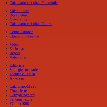
Calendario e risultati Femminile
Milan Futuro
Rosa Futuro
News Futuro
Calendario e risultati Futuro
Coppe Europee
Champions League
Video
Esclusivo
Report
Video virali
Editoriale
Strategie societarie
Tecnica e Tattica
Avversari
Calcionapoli1926
Cittaceleste
Derbyderbyderby
Fantamagazine
FCInter1908