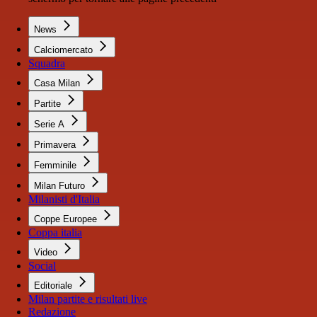
News
Calciomercato
Squadra
Casa Milan
Partite
Serie A
Primavera
Femminile
Milan Futuro
Milanisti d'Italia
Coppe Europee
Coppa italia
Video
Social
Editoriale
Milan partite e risultati live
Redazione