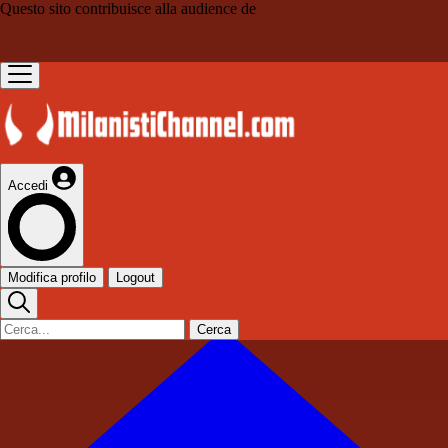
Questo sito contribuisce alla audience de
Accedi
Modifica profilo
Logout
Cerca