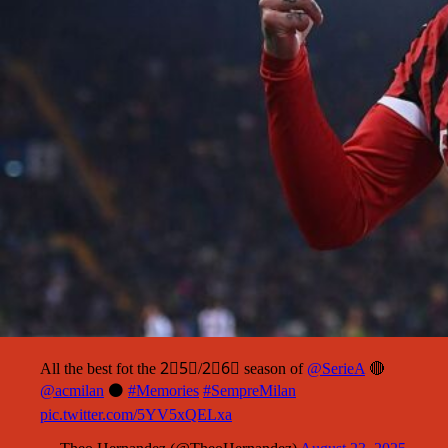
All the best fot the 2⃣5⃣/2⃣6⃣ season of
@SerieA
🔴
@acmilan
⚫️
#Memories
#SempreMilan
pic.twitter.com/5YV5xQELxa