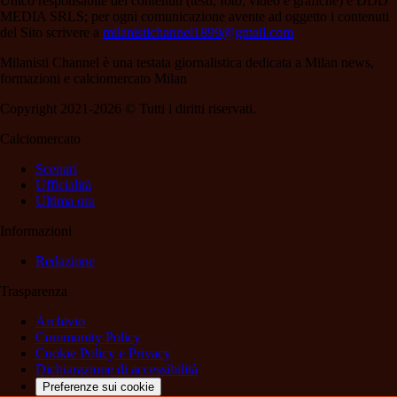
Unico responsabile dei contenuti (testi, foto, video e grafiche) è DDD
MEDIA SRLS; per ogni comunicazione avente ad oggetto i contenuti
del Sito scrivere a
milanistichannel1899@gmail.com
Milanisti Channel è una testata giornalistica dedicata a Milan news,
formazioni e calciomercato Milan
Copyright 2021-2026 © Tutti i diritti riservati.
Calciomercato
Scenari
Ufficialità
Ultima ora
Informazioni
Redazione
Trasparenza
Archivio
Community Policy
Cookie Policy e Privacy
Dichiarazione di accessibilità
Preferenze sui cookie