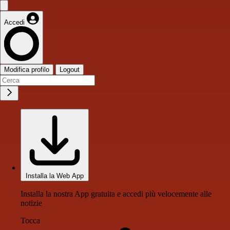
Accedi
Modifica profilo
Logout
Installa la Web App
Installa la nostra App gratuita e accedi più velocemente alle
notizie
Tocca