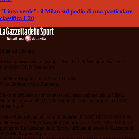
"Linea verde": il Milan sul podio di una particolare
classifica U20
Milanisti Channel
Testata giornalistica registrata - Aut. Trib. di Milano n. 6415 del
6/06/2024 DDD Media Srls
Direttore Responsabile: Marco Torretta
Vice Direttore: Max Bambara.
Sito non ufficiale e non connesso all' associazione calcio Milan.
Marchio e logo dell' AC Milan sono di esclusiva proprietà di A.C.
Milan S.p.A.
Il sito MilanistiChannel.com di titolarità di DDD MEDIA SRLS via
delle Risaie 3, 20079 Basiglio (Milano), C.F./P.IVA 10837110963, è
partner de La Gazzetta dello Sport e affiliato al network Gazzanet di
RCS Mediagroup S.p.a..