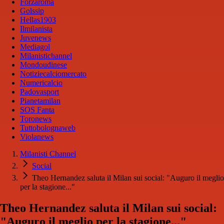
Forzaroma
Golssip
Hellas1903
Ilmilanista
Juvenews
Mediagol
Milanistichannel
Mondoudinese
Notiziecalciomercato
Numericalcio
Padovasport
Pianetamilan
SOS Fanta
Toronews
Tuttobolognaweb
Violanews
Milanisti Channel
Social
Theo Hernandez saluta il Milan sui social: "Auguro il meglio
per la stagione..."
Theo Hernandez saluta il Milan sui social:
"Auguro il meglio per la stagione..."