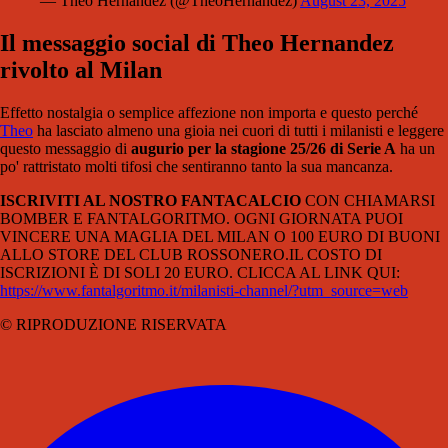
— Theo Hernandez (@TheoHernandez)
August 23, 2025
Il messaggio social di Theo Hernandez
rivolto al Milan
Effetto nostalgia o semplice affezione non importa e questo perché
Theo
ha lasciato almeno una gioia nei cuori di tutti i milanisti e leggere
questo messaggio di
augurio per la stagione 25/26 di Serie A
ha un
po' rattristato molti tifosi che sentiranno tanto la sua mancanza.
ISCRIVITI AL NOSTRO FANTACALCIO
CON CHIAMARSI
BOMBER E FANTALGORITMO. OGNI GIORNATA PUOI
VINCERE UNA MAGLIA DEL MILAN O 100 EURO DI BUONI
ALLO STORE DEL CLUB ROSSONERO.IL COSTO DI
ISCRIZIONI È DI SOLI 20 EURO. CLICCA AL LINK QUI:
https://www.fantalgoritmo.it/milanisti-channel/?utm_source=web
© RIPRODUZIONE RISERVATA