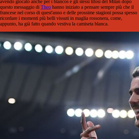
avendo giocato anche per i blancos e gli stessi tifosi del Milan dopo
questo messaggio di
Theo
hanno iniziato a pensare sempre più che il
francese nel corso di quest'anno e delle prossime stagioni possa spesso
ricordare i momenti più belli vissuti in maglia rossonera, come,
appunto, ha già fatto quando vestiva la camiseta blanca.