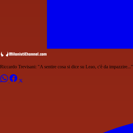
Riccardo Trevisani: "A sentire cosa si dice su Leao, c'è da impazzire..."