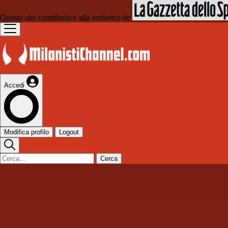
Questo sito contribuisce alla audience de
Accedi
Modifica profilo
Logout
Cerca