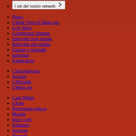
I siti del nostro network
News
Ultime News/Ultima ora
Live Blog
Conferenze Stampa
Interviste post partita
Interviste pre partita
Gossip e curiosità
Infortuni
Fantacalcio
Calciomercato
Scenari
Ufficialità
Ultima ora
Casa Milan
Glorie
Personaggi spicco
Maglia
Inni e cori
Palmares
Sponsor
Progetti