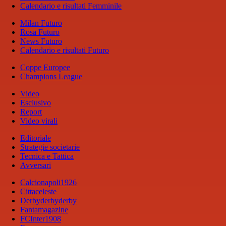
Calendario e risultati Femminile
Milan Futuro
Rosa Futuro
News Futuro
Calendario e risultati Futuro
Coppe Europee
Champions League
Video
Esclusivo
Report
Video virali
Editoriale
Strategie societarie
Tecnica e Tattica
Avversari
Calcionapoli1926
Cittaceleste
Derbyderbyderby
Fantamagazine
FCInter1908