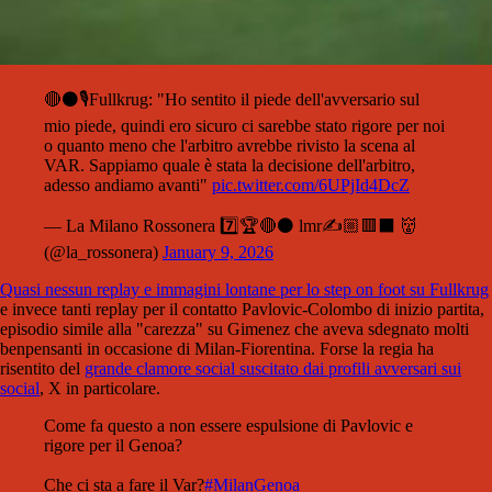
🔴⚫️🎙Fullkrug: "Ho sentito il piede dell'avversario sul
mio piede, quindi ero sicuro ci sarebbe stato rigore per noi
o quanto meno che l'arbitro avrebbe rivisto la scena al
VAR. Sappiamo quale è stata la decisione dell'arbitro,
adesso andiamo avanti"
pic.twitter.com/6UPjId4DcZ
— La Milano Rossonera 7️⃣🏆🔴⚫ lmr✍️🏼🟥⬛️ 👹
(@la_rossonera)
January 9, 2026
Quasi nessun replay e immagini lontane per lo step on foot su Fullkrug
e invece tanti replay per il contatto Pavlovic-Colombo di inizio partita,
episodio simile alla "carezza" su Gimenez che aveva sdegnato molti
benpensanti in occasione di Milan-Fiorentina. Forse la regia ha
risentito del
grande clamore social suscitato dai profili avversari sui
social
, X in particolare.
Come fa questo a non essere espulsione di Pavlovic e
rigore per il Genoa?
Che ci sta a fare il Var?
#MilanGenoa