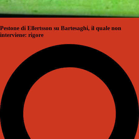
Pestone di Ellertsson su Bartesaghi, il quale non
interviene: rigore