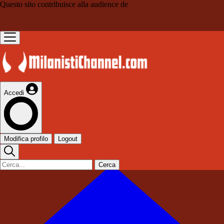
Questo sito contribuisce alla audience de
Accedi
Modifica profilo
Logout
Cerca