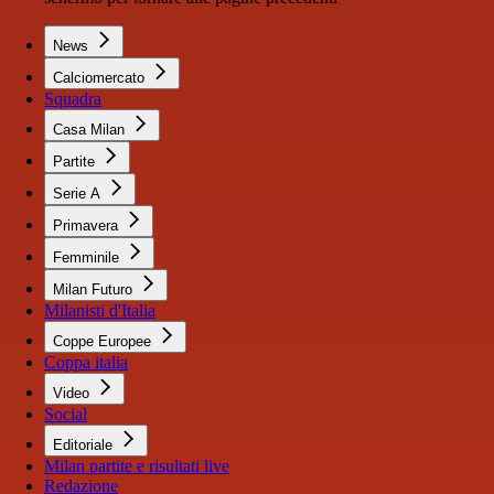
News
Calciomercato
Squadra
Casa Milan
Partite
Serie A
Primavera
Femminile
Milan Futuro
Milanisti d'Italia
Coppe Europee
Coppa italia
Video
Social
Editoriale
Milan partite e risultati live
Redazione