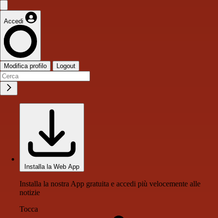
Accedi
Modifica profilo
Logout
Installa la Web App
Installa la nostra App gratuita e accedi più velocemente alle
notizie
Tocca