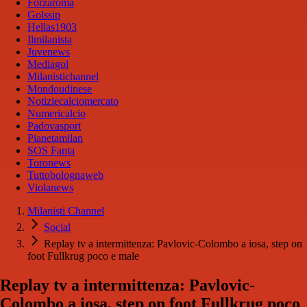
Forzaroma
Golssip
Hellas1903
Ilmilanista
Juvenews
Mediagol
Milanistichannel
Mondoudinese
Notiziecalciomercato
Numericalcio
Padovasport
Pianetamilan
SOS Fanta
Toronews
Tuttobolognaweb
Violanews
Milanisti Channel
Social
Replay tv a intermittenza: Pavlovic-Colombo a iosa, step on
foot Fullkrug poco e male
Replay tv a intermittenza: Pavlovic-
Colombo a iosa, step on foot Fullkrug poco