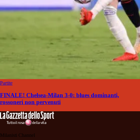
Partite
FINALE! Chelsea-Milan 3-0: blues dominanti,
rossoneri non pervenuti
Milanisti Channel