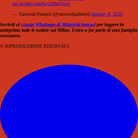
pic.twitter.com/boy2MuOxop
— Tancredi Palmeri (@tancredipalmeri)
January 8, 2026
Iscriviti al
canale Whatsapp di Milanistichannel
per leggere in
anteprima tutte le notizie sul Milan. Entra a far parte di una famiglia
rossonera.
© RIPRODUZIONE RISERVATA