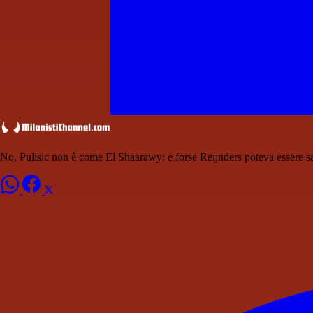
No, Pulisic non è come El Shaarawy: e forse Reijnders poteva essere sa