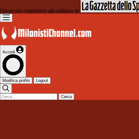
Questo sito contribuisce alla audience de
Accedi
Modifica profilo
Logout
Cerca