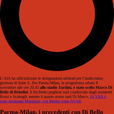
L’AIA ha ufficializzato le designazioni arbitrali per l’undicesima
giornata di Serie A. Per Parma-Milan, in programma sabato 8
novembre alle ore 20.45
allo stadio Tardini, è stato scelto Marco Di
Bello di Brindisi
. Il fischietto pugliese sarà coadiuvato dagli assistenti
Rossi e Scatragli, mentre il quarto uomo sarà Di Marco.
Al VAR è
stato designato Maggioni, con Marini come AVAR
.
Parma-Milan, i precedenti con Di Bello