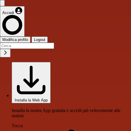
Accedi
Modifica profilo
Logout
Installa la Web App
Installa la nostra App gratuita e accedi più velocemente alle
notizie
Tocca