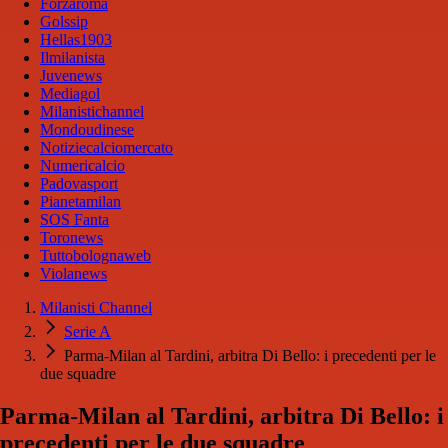
Forzaroma
Golssip
Hellas1903
Ilmilanista
Juvenews
Mediagol
Milanistichannel
Mondoudinese
Notiziecalciomercato
Numericalcio
Padovasport
Pianetamilan
SOS Fanta
Toronews
Tuttobolognaweb
Violanews
Milanisti Channel
Serie A
Parma-Milan al Tardini, arbitra Di Bello: i precedenti per le
due squadre
Parma-Milan al Tardini, arbitra Di Bello: i
precedenti per le due squadre