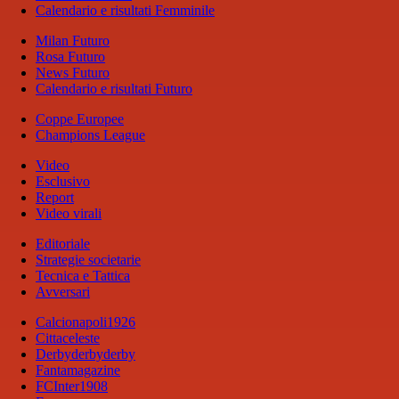
Calendario e risultati Femminile
Milan Futuro
Rosa Futuro
News Futuro
Calendario e risultati Futuro
Coppe Europee
Champions League
Video
Esclusivo
Report
Video virali
Editoriale
Strategie societarie
Tecnica e Tattica
Avversari
Calcionapoli1926
Cittaceleste
Derbyderbyderby
Fantamagazine
FCInter1908