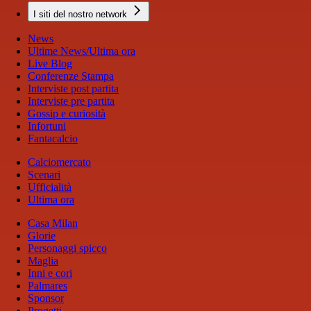
I siti del nostro network
News
Ultime News/Ultima ora
Live Blog
Conferenze Stampa
Interviste post partita
Interviste pre partita
Gossip e curiosità
Infortuni
Fantacalcio
Calciomercato
Scenari
Ufficialità
Ultima ora
Casa Milan
Glorie
Personaggi spicco
Maglia
Inni e cori
Palmares
Sponsor
Progetti