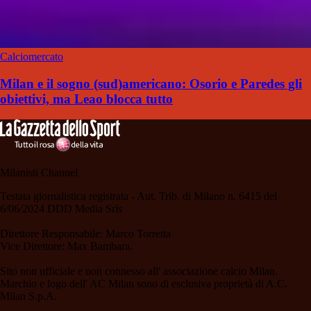
Calciomercato
Milan e il sogno (sud)americano: Osorio e Paredes gli
obiettivi, ma Leao blocca tutto
Milanisti Channel
Testata giornalistica registrata - Aut. Trib. di Milano n. 6415 del
6/06/2024 DDD Media Srls
Direttore Responsabile: Marco Torretta
Vice Direttore: Max Bambara.
Sito non ufficiale e non connesso all' associazione calcio Milan.
Marchio e logo dell' AC Milan sono di esclusiva proprietà di A.C.
Milan S.p.A.