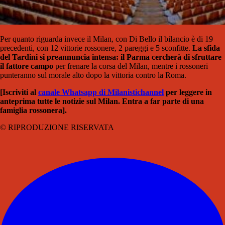
Per quanto riguarda invece il Milan, con Di Bello il bilancio è di 19
precedenti, con 12 vittorie rossonere, 2 pareggi e 5 sconfitte.
La sfida
del Tardini si preannuncia intensa: il Parma cercherà di sfruttare
il fattore campo
per frenare la corsa del Milan, mentre i rossoneri
punteranno sul morale alto dopo la vittoria contro la Roma.
[Iscriviti al
canale Whatsapp di Milanistichannel
per leggere in
anteprima tutte le notizie sul Milan. Entra a far parte di una
famiglia rossonera].
© RIPRODUZIONE RISERVATA