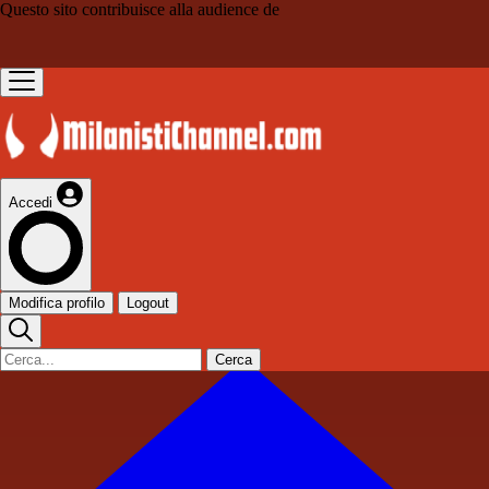
Questo sito contribuisce alla audience de
Accedi
Modifica profilo
Logout
Cerca