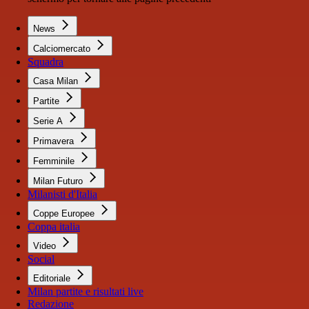
News
Calciomercato
Squadra
Casa Milan
Partite
Serie A
Primavera
Femminile
Milan Futuro
Milanisti d'Italia
Coppe Europee
Coppa italia
Video
Social
Editoriale
Milan partite e risultati live
Redazione