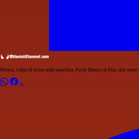
Monza, colpo di scena sulla panchina: Paolo Bianco al Pisa, due nomi 