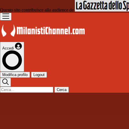
Questo sito contribuisce alla audience de
Accedi
Modifica profilo
Logout
Cerca