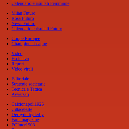
Calendario e risultati Femminile
Milan Futuro
Rosa Futuro
News Futuro
Calendario e risultati Futuro
Coppe Europee
Champions League
Video
Esclusivo
Report
Video virali
Editoriale
Strategie societarie
Tecnica e Tattica
Avversari
Calcionapoli1926
Cittaceleste
Derbyderbyderby
Fantamagazine
FCInter1908