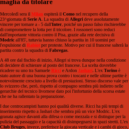
maglia da titolare
Mercoledì sera il
Milan
ospiterà il
Como
nel recupero della
23^giornata di
Serie A
. La squadra di
Allegri
deve assolutamente
vincere per tornare a - 5 dall'
Inter
, poiché un passo falso rischierebbe
di compromettere la lotta per il tricolore. I rossoneri sono reduci
dall'importante vittoria contro il Pisa, grazie alla rete decisiva di
Modric
all'85', tuttavia hanno chiuso la partita in 10 uomini per
l'espulsione di
Rabiot
per proteste. Motivo per cui il francese salterà la
partita contro la squadra di
Fabregas
.
A 48 ore dal fischio di inizio, Allegri si trova dunque nella condizione
di decidere di schierare al posto del francese. La scelta dovrebbe
ricadere su uno tra Samuele
Ricci
e Ardon
Jashari
. L'ex
Torino
è
stato autore di una buona prova contro i toscani e nelle ultime partite è
notevolmente cresciuto a livello di prestazioni. Stesso discorso vale per
lo svizzero che, però, rispetto al compagno sembra più indietro nelle
gerarchie del tecnico livornese dato poi l'infortunio della scorsa estate
che ne ha rallentato la preparazione.
I due centrocampisti hanno poi qualità diverse. Ricci ha più tempi di
inserimento rispetto a Jashari che sembra più un vice Modric. L'ex
granata agisce davanti alla difesa o come mezzala e s
i distingue per la
pulizia del passaggio e la capacità di disimpegnarsi in spazi stretti. L'ex
Club Bruges
, invece, preferisce la giocata verticale e i cambi di gioco,