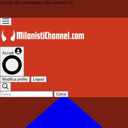
Questo sito contribuisce alla audience de
Accedi
Modifica profilo
Logout
Cerca