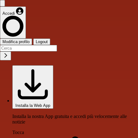
Accedi
Modifica profilo
Logout
Installa la Web App
Installa la nostra App gratuita e accedi più velocemente alle
notizie
Tocca