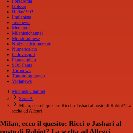
Forzaroma
Golssip
Hellas1903
Ilmilanista
Juvenews
Mediagol
Milanistichannel
Mondoudinese
Notiziecalciomercato
Numericalcio
Padovasport
Pianetamilan
SOS Fanta
Toronews
Tuttobolognaweb
Violanews
Milanisti Channel
Serie A
Milan, ecco il quesito: Ricci o Jashari al posto di Rabiot? La
scelta ad Allegri
Milan, ecco il quesito: Ricci o Jashari al
posto di Rabiot? La scelta ad Allegri