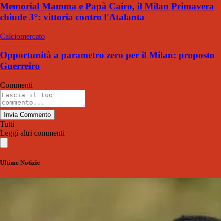
Memorial Mamma e Papà Cairo, il Milan Primavera
chiude 3°: vittoria contro l'Atalanta
Calciomercato
Opportunità a parametro zero per il Milan: proposto
Guerreiro
Commenti
Invia Commento
Tutti
Leggi altri commenti
Ultime Notizie