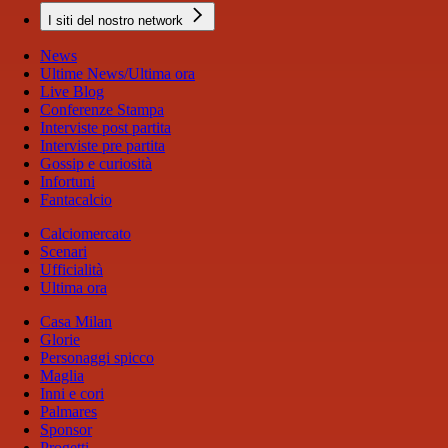
I siti del nostro network
News
Ultime News/Ultima ora
Live Blog
Conferenze Stampa
Interviste post partita
Interviste pre partita
Gossip e curiosità
Infortuni
Fantacalcio
Calciomercato
Scenari
Ufficialità
Ultima ora
Casa Milan
Glorie
Personaggi spicco
Maglia
Inni e cori
Palmares
Sponsor
Progetti