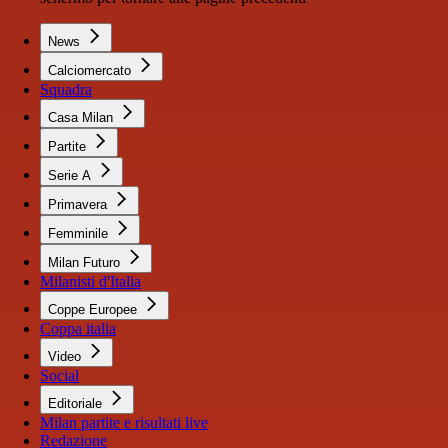
News
Calciomercato
Squadra
Casa Milan
Partite
Serie A
Primavera
Femminile
Milan Futuro
Milanisti d'Italia
Coppe Europee
Coppa italia
Video
Social
Editoriale
Milan partite e risultati live
Redazione