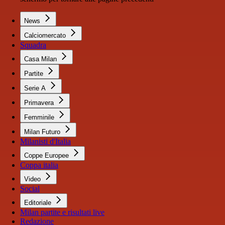
News
Calciomercato
Squadra
Casa Milan
Partite
Serie A
Primavera
Femminile
Milan Futuro
Milanisti d'Italia
Coppe Europee
Coppa italia
Video
Social
Editoriale
Milan partite e risultati live
Redazione