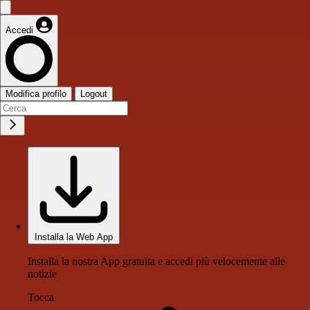
Accedi
Modifica profilo
Logout
Installa la Web App
Installa la nostra App gratuita e accedi più velocemente alle
notizie
Tocca