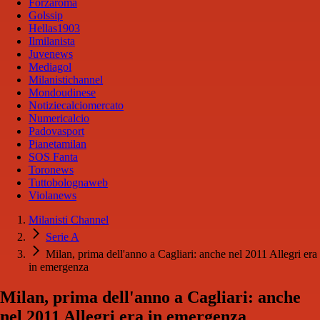
Forzaroma
Golssip
Hellas1903
Ilmilanista
Juvenews
Mediagol
Milanistichannel
Mondoudinese
Notiziecalciomercato
Numericalcio
Padovasport
Pianetamilan
SOS Fanta
Toronews
Tuttobolognaweb
Violanews
Milanisti Channel
Serie A
Milan, prima dell'anno a Cagliari: anche nel 2011 Allegri era
in emergenza
Milan, prima dell'anno a Cagliari: anche
nel 2011 Allegri era in emergenza