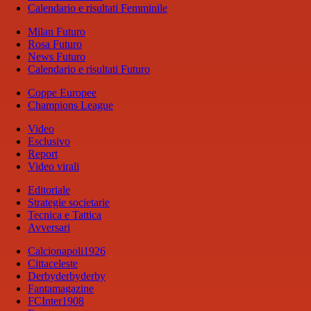
Calendario e risultati Femminile
Milan Futuro
Rosa Futuro
News Futuro
Calendario e risultati Futuro
Coppe Europee
Champions League
Video
Esclusivo
Report
Video virali
Editoriale
Strategie societarie
Tecnica e Tattica
Avversari
Calcionapoli1926
Cittaceleste
Derbyderbyderby
Fantamagazine
FCInter1908