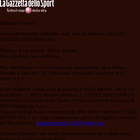
Milanisti Channel
Testata giornalistica registrata - Aut. Trib. di Milano n. 6415 del
6/06/2024 DDD Media Srls
Direttore Responsabile: Marco Torretta
Vice Direttore: Max Bambara.
Sito non ufficiale e non connesso all' associazione calcio Milan.
Marchio e logo dell' AC Milan sono di esclusiva proprietà di A.C.
Milan S.p.A.
Il sito MilanistiChannel.com di titolarità di DDD MEDIA SRLS via
delle Risaie 3, 20079 Basiglio (Milano), C.F./P.IVA 10837110963, è
partner de La Gazzetta dello Sport e affiliato al network Gazzanet di
RCS Mediagroup S.p.a..
Unico responsabile dei contenuti (testi, foto, video e grafiche) è DDD
MEDIA SRLS; per ogni comunicazione avente ad oggetto i contenuti
del Sito scrivere a
milanistichannel1899@gmail.com
Milanisti Channel è una testata giornalistica dedicata a Milan news,
formazioni e calciomercato Milan