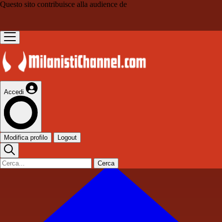
Questo sito contribuisce alla audience de
Accedi
Modifica profilo
Logout
Cerca