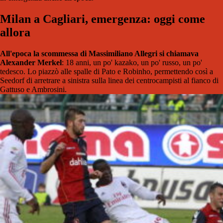
Milan a Cagliari, emergenza: oggi come
allora
All'epoca la scommessa di Massimiliano Allegri si chiamava
Alexander Merkel
: 18 anni, un po' kazako, un po' russo, un po'
tedesco. Lo piazzò alle spalle di Pato e Robinho, permettendo così a
Seedorf di arretrare a sinistra sulla linea dei centrocampisti al fianco di
Gattuso e Ambrosini.