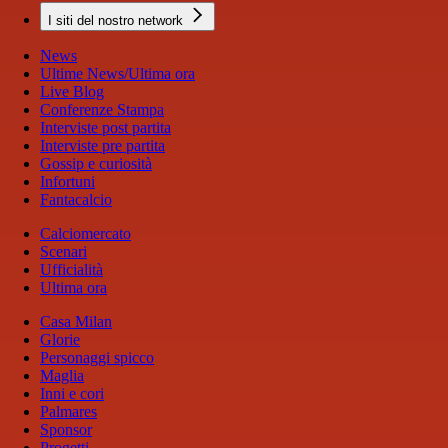
I siti del nostro network
News
Ultime News/Ultima ora
Live Blog
Conferenze Stampa
Interviste post partita
Interviste pre partita
Gossip e curiosità
Infortuni
Fantacalcio
Calciomercato
Scenari
Ufficialità
Ultima ora
Casa Milan
Glorie
Personaggi spicco
Maglia
Inni e cori
Palmares
Sponsor
Progetti