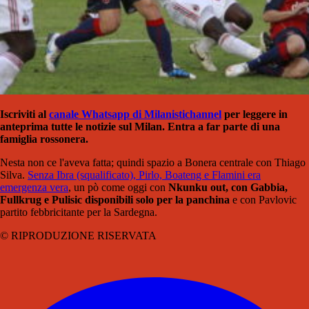
Iscriviti al
canale Whatsapp di Milanistichannel
per leggere in
anteprima tutte le notizie sul Milan. Entra a far parte di una
famiglia rossonera.
Nesta non ce l'aveva fatta; quindi spazio a Bonera centrale con Thiago
Silva.
Senza Ibra (squalificato), Pirlo, Boateng e Flamini era
emergenza vera
, un pò come oggi con
Nkunku out, con Gabbia,
Fullkrug e Pulisic disponibili solo per la panchina
e con Pavlovic
partito febbricitante per la Sardegna.
© RIPRODUZIONE RISERVATA