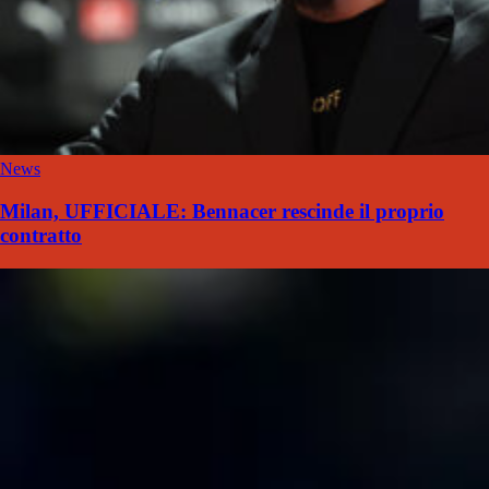
News
Milan, UFFICIALE: Bennacer rescinde il proprio
contratto