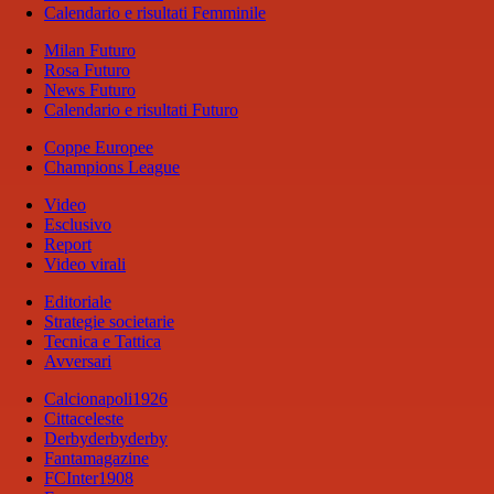
Calendario e risultati Femminile
Milan Futuro
Rosa Futuro
News Futuro
Calendario e risultati Futuro
Coppe Europee
Champions League
Video
Esclusivo
Report
Video virali
Editoriale
Strategie societarie
Tecnica e Tattica
Avversari
Calcionapoli1926
Cittaceleste
Derbyderbyderby
Fantamagazine
FCInter1908