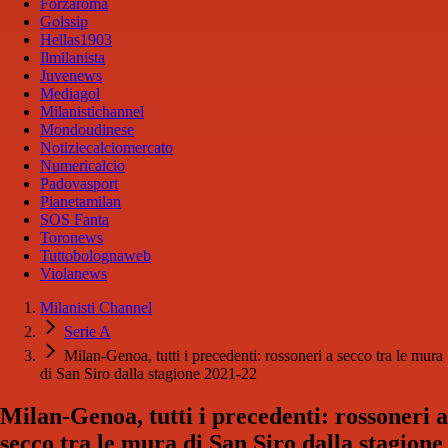
Forzaroma
Golssip
Hellas1903
Ilmilanista
Juvenews
Mediagol
Milanistichannel
Mondoudinese
Notiziecalciomercato
Numericalcio
Padovasport
Pianetamilan
SOS Fanta
Toronews
Tuttobolognaweb
Violanews
Milanisti Channel
Serie A
Milan-Genoa, tutti i precedenti: rossoneri a secco tra le mura
di San Siro dalla stagione 2021-22
Milan-Genoa, tutti i precedenti: rossoneri a
secco tra le mura di San Siro dalla stagione