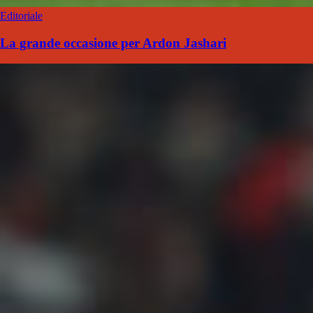
Editoriale
La grande occasione per Ardon Jashari