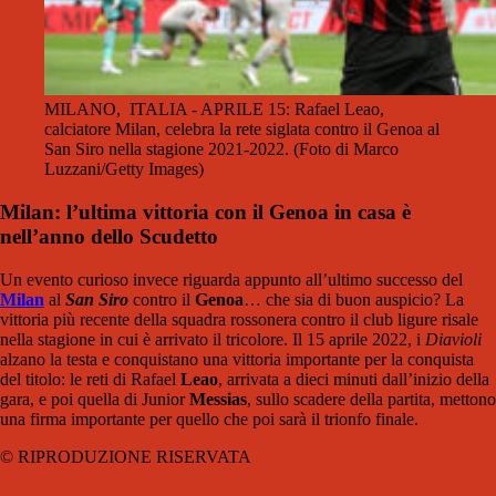
MILANO, ITALIA - APRILE 15: Rafael Leao,
calciatore Milan, celebra la rete siglata contro il Genoa al
San Siro nella stagione 2021-2022. (Foto di Marco
Luzzani/Getty Images)
Milan: l’ultima vittoria con il Genoa in casa è
nell’anno dello Scudetto
Un evento curioso invece riguarda appunto all’ultimo successo del
Milan
al
San Siro
contro il
Genoa
… che sia di buon auspicio? La
vittoria più recente della squadra rossonera contro il club ligure risale
nella stagione in cui è arrivato il tricolore. Il 15 aprile 2022, i
Diavioli
alzano la testa e conquistano una vittoria importante per la conquista
del titolo: le reti di Rafael
Leao
, arrivata a dieci minuti dall’inizio della
gara, e poi quella di Junior
Messias
, sullo scadere della partita, mettono
una firma importante per quello che poi sarà il trionfo finale.
© RIPRODUZIONE RISERVATA