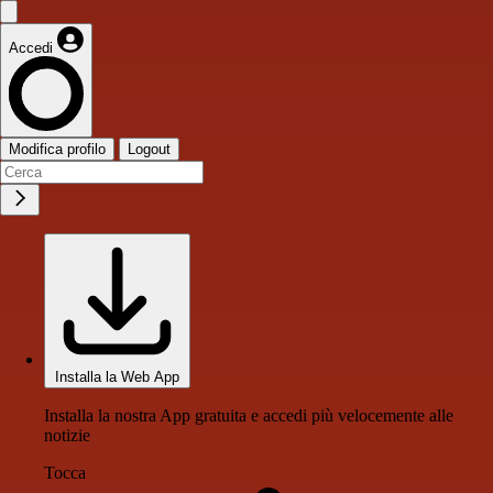
Accedi
Modifica profilo
Logout
Installa la Web App
Installa la nostra App gratuita e accedi più velocemente alle
notizie
Tocca