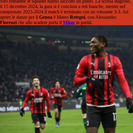
Siro entrambe le squadre hanno raccolto un punto. La scorsa stagione,
il 15 dicembre 2024, la gara si è conclusa a reti bianche, mentre nel
campionato 2023-2024 il match è terminato con un roboante 3-3. Ad
aprire le danze per il
Genoa
è Mateo
Retegui
, con Alessandro
Florenzi
che allo scadere porta il
Milan
in parità.