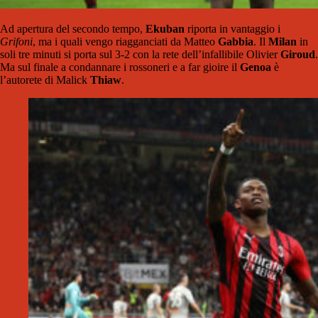
Ad apertura del secondo tempo,
Ekuban
riporta in vantaggio i
Grifoni
, ma i quali vengo riagganciati da Matteo
Gabbia
. Il
Milan
in
soli tre minuti si porta sul 3-2 con la rete dell’infallibile Olivier
Giroud
.
Ma sul finale a condannare i rossoneri e a far gioire il
Genoa
è
l’autorete di Malick
Thiaw
.