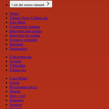
I siti del nostro network
News
Ultime News/Ultima ora
Live Blog
Conferenze Stampa
Interviste post partita
Interviste pre partita
Gossip e curiosità
Infortuni
Fantacalcio
Calciomercato
Scenari
Ufficialità
Ultima ora
Casa Milan
Glorie
Personaggi spicco
Maglia
Inni e cori
Palmares
Sponsor
Progetti