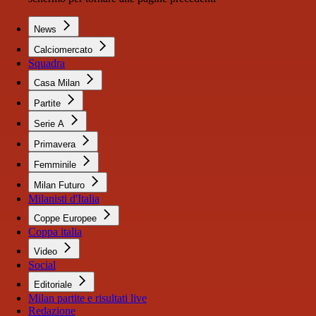
News
Calciomercato
Squadra
Casa Milan
Partite
Serie A
Primavera
Femminile
Milan Futuro
Milanisti d'Italia
Coppe Europee
Coppa italia
Video
Social
Editoriale
Milan partite e risultati live
Redazione