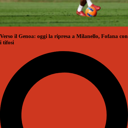
Verso il Genoa: oggi la ripresa a Milanello, Fofana con
i tifosi