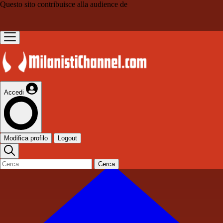
Questo sito contribuisce alla audience de
Accedi
Modifica profilo
Logout
Cerca