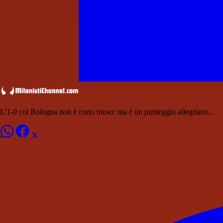
L'1-0 col Bologna non è corto muso: ma è un punteggio allegriano...