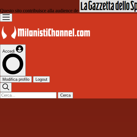
Questo sito contribuisce alla audience de
Accedi
Modifica profilo
Logout
Cerca