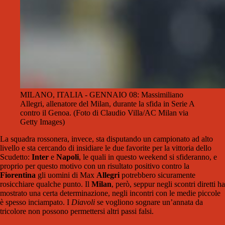
MILANO, ITALIA - GENNAIO 08: Massimiliano
Allegri, allenatore del Milan, durante la sfida in Serie A
contro il Genoa. (Foto di Claudio Villa/AC Milan via
Getty Images)
La squadra rossonera, invece, sta disputando un campionato ad alto
livello e sta cercando di insidiare le due favorite per la vittoria dello
Scudetto:
Inter
e
Napoli
, le quali in questo weekend si sfideranno, e
proprio per questo motivo con un risultato positivo contro la
Fiorentina
gli uomini di Max
Allegri
potrebbero sicuramente
rosicchiare qualche punto. Il
Milan
, però, seppur negli scontri diretti ha
mostrato una certa determinazione, negli incontri con le medie piccole
è spesso inciampato. I
Diavoli
se vogliono sognare un’annata da
tricolore non possono permettersi altri passi falsi.