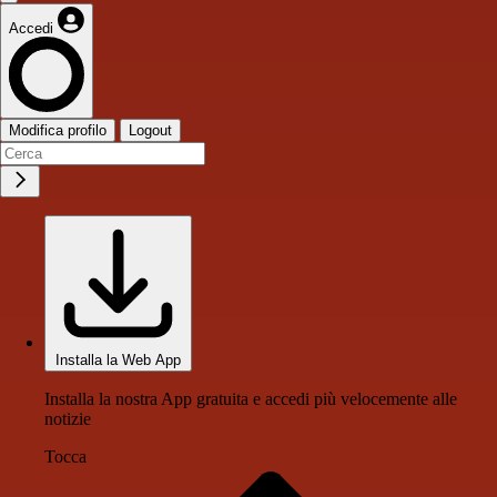
Accedi
Modifica profilo
Logout
Installa la Web App
Installa la nostra App gratuita e accedi più velocemente alle
notizie
Tocca