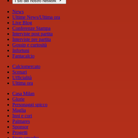
I siti del nostro network
News
Ultime News/Ultima ora
Live Blog
Conferenze Stampa
Interviste post partita
Interviste pre partita
Gossip e curiosità
Infortuni
Fantacalcio
Calciomercato
Scenari
Ufficialità
Ultima ora
Casa Milan
Glorie
Personaggi spicco
Maglia
Inni e cori
Palmares
Sponsor
Progetti
Store squadra