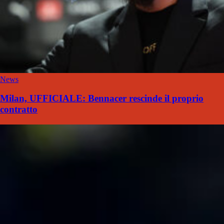
News
Milan, UFFICIALE: Bennacer rescinde il proprio
contratto