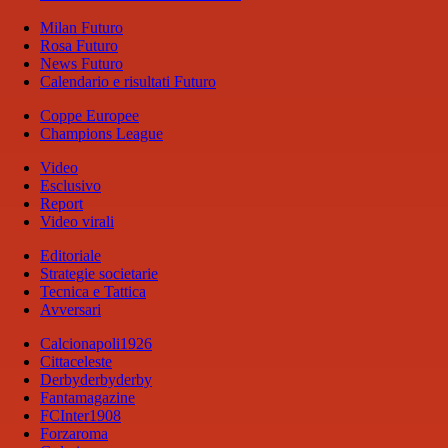
Milan Futuro
Rosa Futuro
News Futuro
Calendario e risultati Futuro
Coppe Europee
Champions League
Video
Esclusivo
Report
Video virali
Editoriale
Strategie societarie
Tecnica e Tattica
Avversari
Calcionapoli1926
Cittaceleste
Derbyderbyderby
Fantamagazine
FCInter1908
Forzaroma