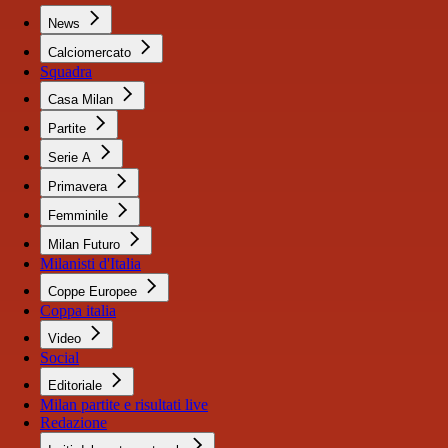
News
Calciomercato
Squadra
Casa Milan
Partite
Serie A
Primavera
Femminile
Milan Futuro
Milanisti d'Italia
Coppe Europee
Coppa italia
Video
Social
Editoriale
Milan partite e risultati live
Redazione