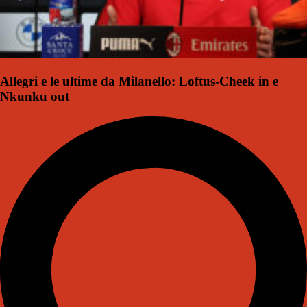
Allegri e le ultime da Milanello: Loftus-Cheek in e
Nkunku out