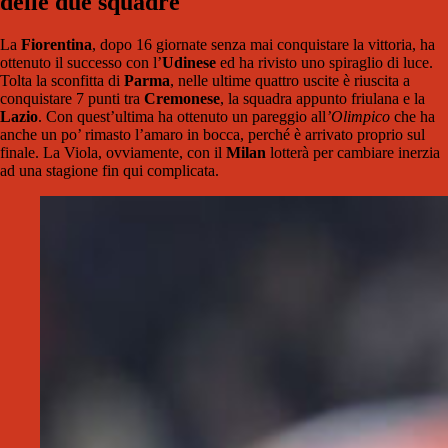
delle due squadre
La
Fiorentina
, dopo 16 giornate senza mai conquistare la vittoria, ha
ottenuto il successo con l’
Udinese
ed ha rivisto uno spiraglio di luce.
Tolta la sconfitta di
Parma
, nelle ultime quattro uscite è riuscita a
conquistare 7 punti tra
Cremonese
, la squadra appunto friulana e la
Lazio
. Con quest’ultima ha ottenuto un pareggio all
’Olimpico
che ha
anche un po’ rimasto l’amaro in bocca, perché è arrivato proprio sul
finale. La Viola, ovviamente, con il
Milan
lotterà per cambiare inerzia
ad una stagione fin qui complicata.