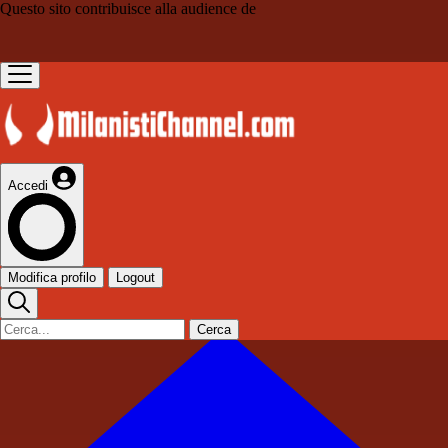
Questo sito contribuisce alla audience de
Accedi
Modifica profilo
Logout
Cerca