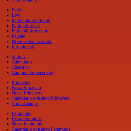
Partite
Live
Partite più importanti
Partite Storiche
Probabili formazioni
Pagelle
Dove vedere la partita
Info biglietti
Serie A
Calendario
Classifica
Campionati precedenti
Primavera
Rosa Primavera
News Primavera
Calendario e risultati Primavera
Youth League
Femminile
Rosa Femminile
News Femminile
Calendario e risultati Femminile