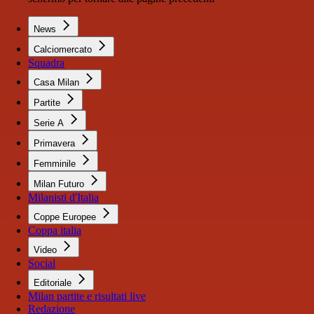
News
Calciomercato
Squadra
Casa Milan
Partite
Serie A
Primavera
Femminile
Milan Futuro
Milanisti d'Italia
Coppe Europee
Coppa italia
Video
Social
Editoriale
Milan partite e risultati live
Redazione