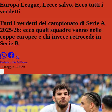
Europa League, Lecce salvo. Ecco tutti i
verdetti
Tutti i verdetti del campionato di Serie A
2025/26: ecco quali squadre vanno nelle
coppe europee e chi invece retrocede in
Serie B
Federico De Milano
24 maggio - 23:29