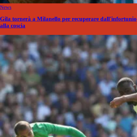
News
Gila tornerà a Milanello per recuperare dall'infortunio
alla coscia