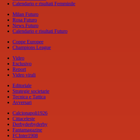
Calendario e risultati Femminile
Milan Futuro
Rosa Futuro
News Futuro
Calendario e risultati Futuro
Coppe Europee
Champions League
Video
Esclusivo
Report
Video virali
Editoriale
Strategie societarie
Tecnica e Tattica
Avversari
Calcionapoli1926
Cittaceleste
Derbyderbyderby
Fantamagazine
FCInter1908