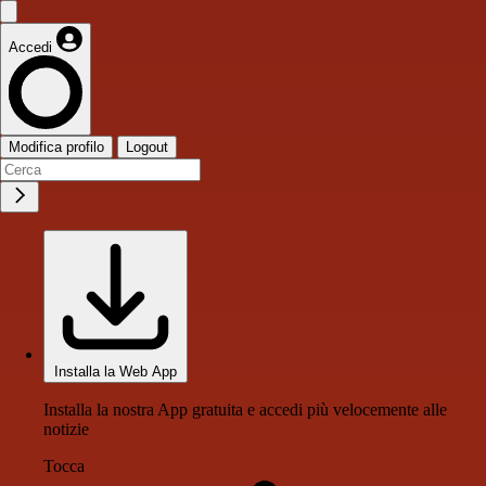
Accedi
Modifica profilo
Logout
Installa la Web App
Installa la nostra App gratuita e accedi più velocemente alle
notizie
Tocca