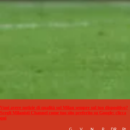
Vuoi avere notizie di qualità sul Milan sempre sul tuo dispositivo?
Scegli Milanisti Channel come tuo sito preferito su Google: clicca
qui
G
V
N
P
DR
Pt.