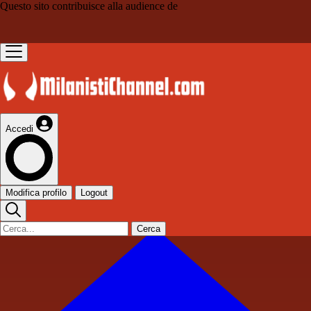
Questo sito contribuisce alla audience de
Accedi
Modifica profilo
Logout
Cerca