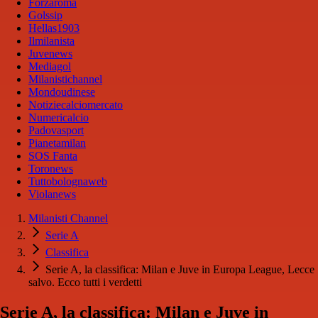
Forzaroma
Golssip
Hellas1903
Ilmilanista
Juvenews
Mediagol
Milanistichannel
Mondoudinese
Notiziecalciomercato
Numericalcio
Padovasport
Pianetamilan
SOS Fanta
Toronews
Tuttobolognaweb
Violanews
Milanisti Channel
Serie A
Classifica
Serie A, la classifica: Milan e Juve in Europa League, Lecce
salvo. Ecco tutti i verdetti
Serie A, la classifica: Milan e Juve in