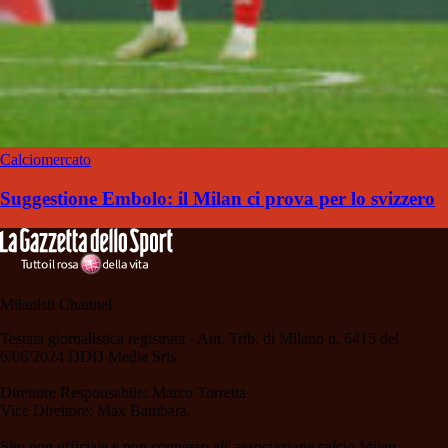
Calciomercato
Suggestione Embolo: il Milan ci prova per lo svizzero
Milanisti Channel
Testata giornalistica registrata - Aut. Trib. di Milano n. 6415 del
6/06/2024 DDD Media Srls
Direttore Responsabile: Marco Torretta
Vice Direttore: Max Bambara.
Sito non ufficiale e non connesso all' associazione calcio Milan.