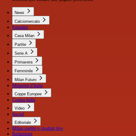
News
Calciomercato
Squadra
Casa Milan
Partite
Serie A
Primavera
Femminile
Milan Futuro
Milanisti d'Italia
Coppe Europee
Coppa italia
Video
Social
Editoriale
Milan partite e risultati live
Redazione