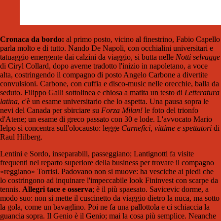
Cronaca da bordo:
al primo posto, vicino al finestrino, Fabio Capello
parla molto e di tutto. Nando De Napoli, con occhialini universitari e
tatuaggio emergente dai calzini da viaggio, si butta nelle
Notti selvagge
di Ciryl Collard, dopo averne tradotto l'inizio in napoletano, a voce
alta, costringendo il compagno di posto Angelo Carbone a divertite
convulsioni. Carbone, con cuffia e disco-music nelle orecchie, balla da
seduto. Filippo Galli sottolinea e chiosa a matita un testo di
Letteratura
latina
, c'è un esame universitario che lo aspetta. Una pausa sopra le
nevi del Canada per sbirciare su
Forza Milan!
le foto del trionfo
d'Atene; un esame di greco passato con 30 e lode. L'avvocato Mario
Ielpo si concentra sull'olocausto: legge
Carnefici, vittime e spettatori
di
Raul Hilberg.
Lentini e Sordo, inseparabili, passeggiano; Lantignotti fa visite
frequenti nel reparto superiore della business per trovare il compagno
«reggiano» Torrisi. Padovano non si muove: ha vesciche ai piedi che
lo costringono ad inquinare l'impeccabile look Fininvest con scarpe da
tennis.
Allegri tace e osserva
; è il più spaesato. Savicevic dorme, a
modo suo: non si mette il cuscinetto da viaggio dietro la nuca, ma sotto
la gola, come un bavaglino. Poi ne fa una pallottola e ci schiaccia la
guancia sopra. Il Genio è il Genio; mai la cosa più semplice. Neanche