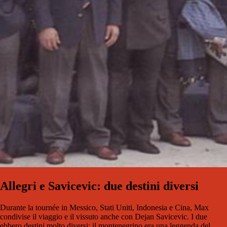
Allegri e Savicevic: due destini diversi
Durante la tournée in Messico, Stati Uniti, Indonesia e Cina, Max
condivise il viaggio e il vissuto anche con Dejan Savicevic. I due
ebbero destini molto diversi: il montenegrino era una leggenda del