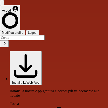
Accedi
Modifica profilo
Logout
Installa la Web App
Installa la nostra App gratuita e accedi più velocemente alle
notizie
Tocca