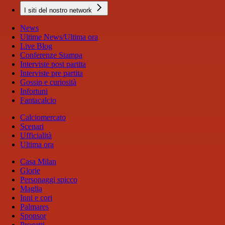
I siti del nostro network
News
Ultime News/Ultima ora
Live Blog
Conferenze Stampa
Interviste post partita
Interviste pre partita
Gossip e curiosità
Infortuni
Fantacalcio
Calciomercato
Scenari
Ufficialità
Ultima ora
Casa Milan
Glorie
Personaggi spicco
Maglia
Inni e cori
Palmares
Sponsor
Progetti