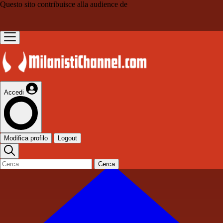
Questo sito contribuisce alla audience de
Accedi
Modifica profilo
Logout
Cerca