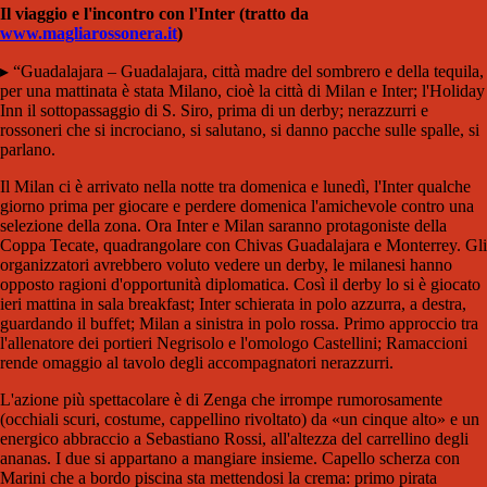
Il viaggio e l'incontro con l'Inter (tratto da
www.magliarossonera.it
)
▸ “Guadalajara – Guadalajara, città madre del sombrero e della tequila,
per una mattinata è stata Milano, cioè la città di Milan e Inter; l'Holiday
Inn il sottopassaggio di S. Siro, prima di un derby; nerazzurri e
rossoneri che si incrociano, si salutano, si danno pacche sulle spalle, si
parlano.
Il Milan ci è arrivato nella notte tra domenica e lunedì, l'Inter qualche
giorno prima per giocare e perdere domenica l'amichevole contro una
selezione della zona. Ora Inter e Milan saranno protagoniste della
Coppa Tecate, quadrangolare con Chivas Guadalajara e Monterrey. Gli
organizzatori avrebbero voluto vedere un derby, le milanesi hanno
opposto ragioni d'opportunità diplomatica. Così il derby lo si è giocato
ieri mattina in sala breakfast; Inter schierata in polo azzurra, a destra,
guardando il buffet; Milan a sinistra in polo rossa. Primo approccio tra
l'allenatore dei portieri Negrisolo e l'omologo Castellini; Ramaccioni
rende omaggio al tavolo degli accompagnatori nerazzurri.
L'azione più spettacolare è di Zenga che irrompe rumorosamente
(occhiali scuri, costume, cappellino rivoltato) da «un cinque alto» e un
energico abbraccio a Sebastiano Rossi, all'altezza del carrellino degli
ananas. I due si appartano a mangiare insieme. Capello scherza con
Marini che a bordo piscina sta mettendosi la crema: primo pirata