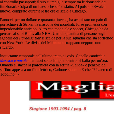
al controllo passaporti; il suo si impiglia sempre tra le domande dei
funzionari. Colpa di un Paese che si è disfatto. Al polso lo Swatch
nuovo, comprato durante le tre ore di scalo a Chicago.
Panucci, per un dollaro e quaranta, invece, ha acquistato un paio di
portachiavi di Striker, la mascotte dei mondiali, forse promessa con
imperdonabile anticipo. Altro che mondiale e soccer, Chicago ha da
pensare ai suoi Bulls, alla NBA. Una cinquantina di persone sugli
sgabelli del
Paradise Bar
si scalda per la sua squadra che sta soffrendo
con New York. Le divise del Milan non strappano neppure uno
sguardo.
Inquietante temporale nell'ultimo tratto di volo. Capello canticchia
Messico e nuvole
, ma fuori sono lampi e, dentro, si balla per un'ora.
Quando si stacca la plafoniera con la scritta «Salida» e penzola dal
soffitto appesa a un filo elettrico, Carbone sbotta: «E che è? L'aereo di
Topolino...».