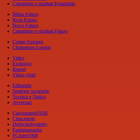
Calendario e risultati Femminile
Milan Futuro
Rosa Futuro
News Futuro
Calendario e risultati Futuro
Coppe Europee
Champions League
Video
Esclusivo
Report
Video virali
Editoriale
Strategie societarie
Tecnica e Tattica
Avversari
Calcionapoli1926
Cittaceleste
Derbyderbyderby
Fantamagazine
FCInter1908