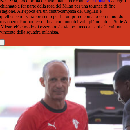
Nel 1994, poco prima dei Mondiali americani,
Massimiliano
Allegri fu
chiamato a far parte della rosa del Milan per una tournée di fine
stagione. All’epoca era un centrocampista del Cagliari e
quell’esperienza rappresentò per lui un primo contatto con il mondo
rossonero. Pur non essendo ancora uno dei volti più noti della Serie A,
Allegri ebbe modo di osservare da vicino i meccanismi e la cultura
vincente della squadra milanista.