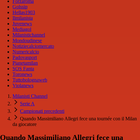
Forzaroma
Golssip
Hellas1903
Ilmilanista
Juvenews
Mediagol
Milanistichannel
Mondoudinese
Notiziecalciomercato
Numericalcio
Padovasport
Pianetamilan
SOS Fanta
Toronews
Tuttobolognaweb
Violanews
Milanisti Channel
Serie A
Campionati precedenti
Quando Massimiliano Allegri fece una tournée con il Milan
da giocatore
Quando Massimiliano Allegri fece una