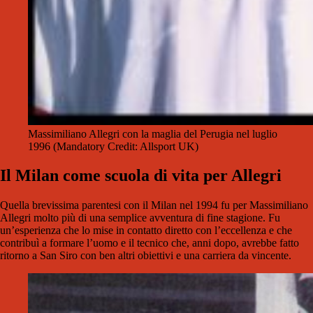
Massimiliano Allegri con la maglia del Perugia nel luglio
1996 (Mandatory Credit: Allsport UK)
Il Milan come scuola di vita per Allegri
Quella brevissima parentesi con il Milan nel 1994 fu per Massimiliano
Allegri molto più di una semplice avventura di fine stagione. Fu
un’esperienza che lo mise in contatto diretto con l’eccellenza e che
contribuì a formare l’uomo e il tecnico che, anni dopo, avrebbe fatto
ritorno a San Siro con ben altri obiettivi e una carriera da vincente.