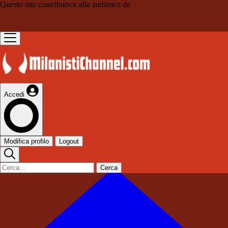
Questo sito contribuisce alla audience de
Accedi
Modifica profilo
Logout
Cerca