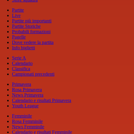
Partite
Live
Partite più importanti
Partite Storiche
Probabili formazioni
Pagelle
Dove vedere la partita
Info biglietti
Serie A
Calendario
Classifica
Campionati precedenti
Primavera
Rosa Primavera
News Primavera
Calendario e risultati Primavera
Youth League
Femminile
Rosa Femminile
News Femminile
Calendario e risultati Femminile