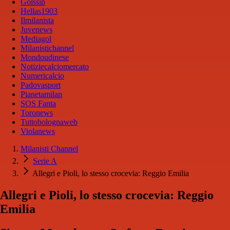
Golssip
Hellas1903
Ilmilanista
Juvenews
Mediagol
Milanistichannel
Mondoudinese
Notiziecalciomercato
Numericalcio
Padovasport
Pianetamilan
SOS Fanta
Toronews
Tuttobolognaweb
Violanews
Milanisti Channel
Serie A
Allegri e Pioli, lo stesso crocevia: Reggio Emilia
Allegri e Pioli, lo stesso crocevia: Reggio
Emilia