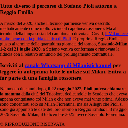
Tutto
diverso il percorso di Stefano Pioli
attorno a
Reggio Emilia
A marzo del 2020, anche il tecnico parmense veniva descritto
mediaticamente come molto vicino al capolinea rossonero. Ma al
termine della lunga sosta del campionato dovuta al Covid,
il Milan fece
molto bene con la guida tecnica di Pioli
. E proprio a Reggio Emilia,
giusto al termine della quartultima giornata del torneo,
Sassuolo-Milan
1-2 del 21 luglio 2020
, a Stefano veniva confermata e rinnovata la
fiducia con il relativo annuncio del prolungamento contrattuale.
Iscriviti al
canale Whatsapp di Milanistichannel
per
leggere in anteprima tutte le notizie sul Milan. Entra a
far parte di una famiglia rossonera
Nemmeno due anni dopo,
il 22 maggio 2022, Pioli poteva chiamare
la mamma
dalla città del Tricolore, dedicandole lo Scudetto che aveva
appena conquistato col Milan e che non aveva mai vinto prima. Adesso
sono concentrati solo su Milan-Fiorentina, ma sia Allegri che Pioli si
sono già appuntati le date del loro ritorno a Reggio Emilia: il 3 maggio
2026 Sassuolo-Milan, il 6 dicembre 2025 invece Sassuolo-Fiorentina.
© RIPRODUZIONE RISERVATA