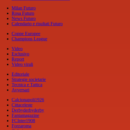
Milan Futuro
Rosa Futuro
News Futuro
Calendario e risultati Futuro
Coppe Europee
Champions League
Video
Esclusivo
Report
Video virali
Editoriale
Strategie societarie
Tecnica e Tattica
Avversari
Calcionapoli1926
Cittaceleste
Derbyderbyderby
Fantamagazine
FCInter1908
Forzaroma