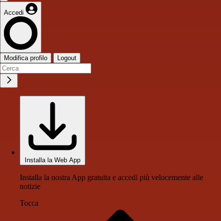
Accedi
Modifica profilo
Logout
Installa la Web App
Installa la nostra App gratuita e accedi più velocemente alle
notizie
Tocca