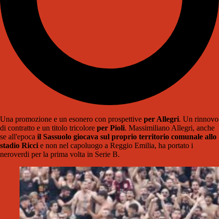
Una promozione e un esonero con prospettive
per Allegri
. Un rinnovo
di contratto e un titolo tricolore
per Pioli
. Massimiliano Allegri, anche
se all'epoca
il Sassuolo giocava sul proprio territorio comunale allo
stadio Ricci
e non nel capoluogo a Reggio Emilia, ha portato i
neroverdi per la prima volta in Serie B.