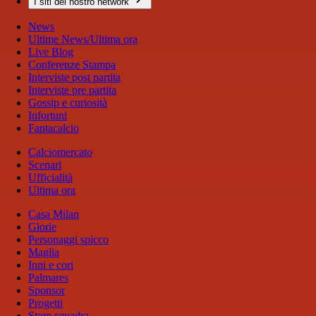
I siti del nostro network
News
Ultime News/Ultima ora
Live Blog
Conferenze Stampa
Interviste post partita
Interviste pre partita
Gossip e curiosità
Infortuni
Fantacalcio
Calciomercato
Scenari
Ufficialità
Ultima ora
Casa Milan
Glorie
Personaggi spicco
Maglia
Inni e cori
Palmares
Sponsor
Progetti
Store squadra