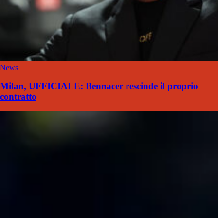
News
Milan, UFFICIALE: Bennacer rescinde il proprio
contratto