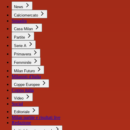
News
Calciomercato
Squadra
Casa Milan
Partite
Serie A
Primavera
Femminile
Milan Futuro
Milanisti d'Italia
Coppe Europee
Coppa italia
Video
Social
Editoriale
Milan partite e risultati live
Redazione