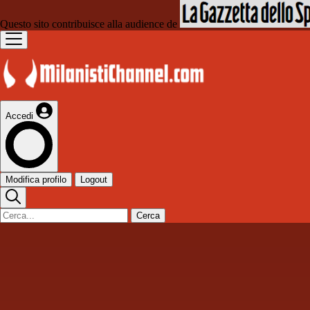
Questo sito contribuisce alla audience de
Accedi
Modifica profilo
Logout
Cerca