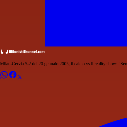
Milan-Cervia 5-2 del 20 gennaio 2005, il calcio vs il reality show: "Se