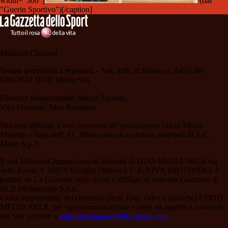
width="300"]
(dal
"Guerin Sportivo")[/caption]
Milanisti Channel
Testata giornalistica registrata - Aut. Trib. di Milano n. 6415 del
6/06/2024 DDD Media Srls
Direttore Responsabile: Marco Torretta
Vice Direttore: Max Bambara.
Sito non ufficiale e non connesso all' associazione calcio Milan.
Marchio e logo dell' AC Milan sono di esclusiva proprietà di A.C.
Milan S.p.A.
Il sito MilanistiChannel.com di titolarità di DDD MEDIA SRLS via
delle Risaie 3, 20079 Basiglio (Milano), C.F./P.IVA 10837110963, è
partner de La Gazzetta dello Sport e affiliato al network Gazzanet di
RCS Mediagroup S.p.a..
Unico responsabile dei contenuti (testi, foto, video e grafiche) è DDD
MEDIA SRLS; per ogni comunicazione avente ad oggetto i contenuti
del Sito scrivere a
milanistichannel1899@gmail.com