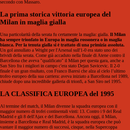
secondo con Massaro.
La prima storica vittoria europea del
Milan in maglia gialla
Una particolarità della serata fu certamente la maglia: gialla.
Il Milan
ha sempre trionfato in Europa in maglia rossonera o in maglia
bianca. Per la tenuta gialla si è trattato di una primizia assoluta.
Un gol annullato a Wright per l'Arsenal sull'1-0 era stato uno dei
brividi della serata. Come già accaduto nella finale di Atene contro il
Barcellona che aveva "qualificato" il Milan per questa gara, anche a
San Siro fra i migliori in campo c'era stato Dejan Savicevic. Il 2-0
finale è un gran risultato, con Franco Baresi che alza al cielo l’ultimo
trofeo europeo della sua carriera: aveva iniziato a Barcellona nel 1989,
chiude dopo una incredibile galleria di trionfi, a San Siro nel 1995.
LA CLASSIFICA EUROPEA del 1995
Al termine del match, il Milan divenne la squadra europea con il
maggior numero di trofei continentali vinti: 13. Contro i 9 del Real
Madrid e gli 8 dell'Ajax e del Barcellona. Ancora oggi, il Milan,
insieme a Barcellona e Real Madrid, è la squadra europea che può
vantare il maggior numero di successi, cinque, nella Supercoppa