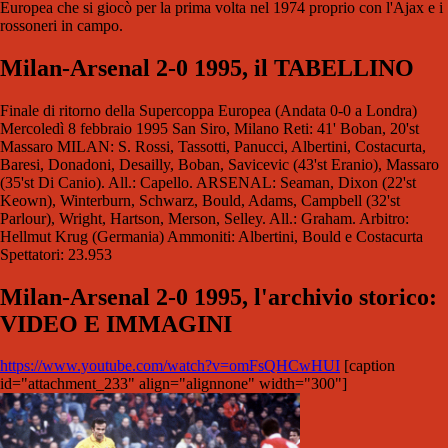
Europea che si giocò per la prima volta nel 1974 proprio con l'Ajax e i
rossoneri in campo.
Milan-Arsenal 2-0 1995, il
TABELLINO
Finale di ritorno della Supercoppa Europea (Andata 0-0 a Londra)
Mercoledì 8 febbraio 1995 San Siro, Milano Reti: 41' Boban, 20'st
Massaro MILAN: S. Rossi, Tassotti, Panucci, Albertini, Costacurta,
Baresi, Donadoni, Desailly, Boban, Savicevic (43'st Eranio), Massaro
(35'st Di Canio). All.: Capello. ARSENAL: Seaman, Dixon (22'st
Keown), Winterburn, Schwarz, Bould, Adams, Campbell (32'st
Parlour), Wright, Hartson, Merson, Selley. All.: Graham. Arbitro:
Hellmut Krug (Germania) Ammoniti: Albertini, Bould e Costacurta
Spettatori: 23.953
Milan-Arsenal 2-0 1995, l'archivio storico:
VIDEO E IMMAGINI
https://www.youtube.com/watch?v=omFsQHCwHUI
[caption
id="attachment_233" align="alignnone" width="300"]