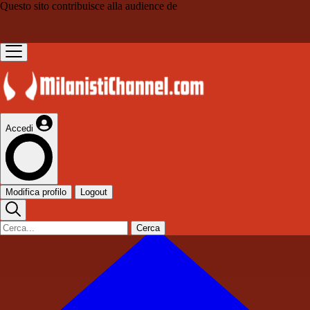
Questo sito contribuisce alla audience de
Accedi
Modifica profilo
Logout
Cerca