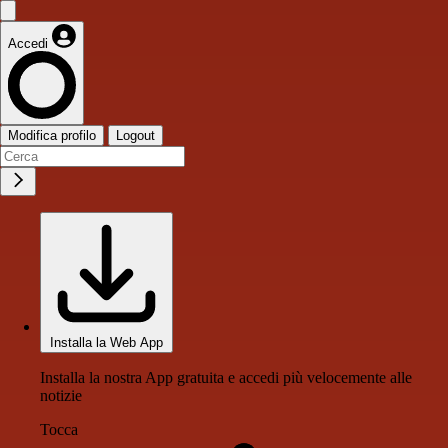
Accedi
Modifica profilo
Logout
Installa la Web App
Installa la nostra App gratuita e accedi più velocemente alle
notizie
Tocca