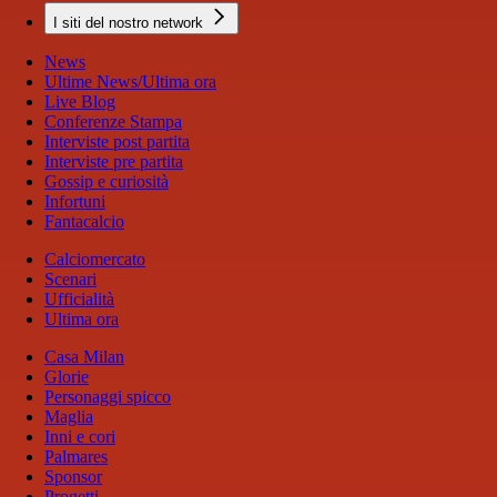
I siti del nostro network
News
Ultime News/Ultima ora
Live Blog
Conferenze Stampa
Interviste post partita
Interviste pre partita
Gossip e curiosità
Infortuni
Fantacalcio
Calciomercato
Scenari
Ufficialità
Ultima ora
Casa Milan
Glorie
Personaggi spicco
Maglia
Inni e cori
Palmares
Sponsor
Progetti