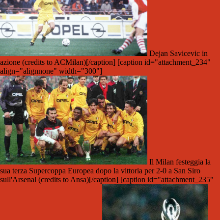
Dejan Savicevic in
azione (credits to ACMilan)[/caption] [caption id="attachment_234"
align="alignnone" width="300"]
Il Milan festeggia la
sua terza Supercoppa Europea dopo la vittoria per 2-0 a San Siro
sull'Arsenal (credits to Ansa)[/caption] [caption id="attachment_235"