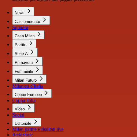
News
Calciomercato
Squadra
Casa Milan
Partite
Serie A
Primavera
Femminile
Milan Futuro
Milanisti d'Italia
Coppe Europee
Coppa italia
Video
Social
Editoriale
Milan partite e risultati live
Redazione