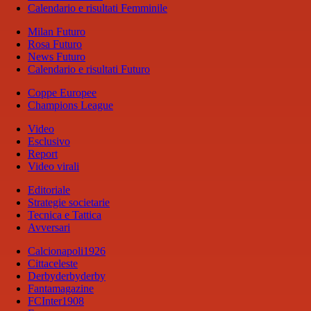
Calendario e risultati Femminile
Milan Futuro
Rosa Futuro
News Futuro
Calendario e risultati Futuro
Coppe Europee
Champions League
Video
Esclusivo
Report
Video virali
Editoriale
Strategie societarie
Tecnica e Tattica
Avversari
Calcionapoli1926
Cittaceleste
Derbyderbyderby
Fantamagazine
FCInter1908