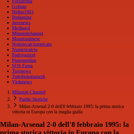
Forzaroma
Golssip
Hellas1903
Ilmilanista
Juvenews
Mediagol
Milanistichannel
Mondoudinese
Notiziecalciomercato
Numericalcio
Padovasport
Pianetamilan
SOS Fanta
Toronews
Tuttobolognaweb
Violanews
Milanisti Channel
Partite Storiche
Milan-Arsenal 2-0 dell'8 febbraio 1995: la prima storica
vittoria in Europa con la maglia gialla
Milan-Arsenal 2-0 dell'8 febbraio 1995: la
prima storica vittoria in Europa con la