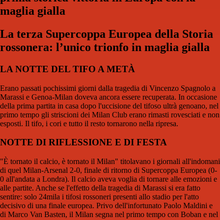
maglia gialla
La terza Supercoppa Europea della Storia
rossonera: l’unico trionfo in maglia gialla
LA NOTTE DEL TIFO A METÀ
Erano passati pochissimi giorni dalla tragedia di Vincenzo Spagnolo a
Marassi e Genoa-Milan doveva ancora essere recuperata. In occasione
della prima partita in casa dopo l'uccisione del tifoso ultrà genoano, nel
primo tempo gli striscioni dei Milan Club erano rimasti rovesciati e non
esposti. Il tifo, i cori e tutto il resto tornarono nella ripresa.
NOTTE DI RIFLESSIONE E DI FESTA
"È tornato il calcio, è tornato il Milan" titolavano i giornali all'indomani
di quel Milan-Arsenal 2-0, finale di ritorno di Supercoppa Europea (0-
0 all'andata a Londra). Il calcio aveva voglia di tornare alle emozioni e
alle partite. Anche se l'effetto della tragedia di Marassi si era fatto
sentire: solo 24mila i tifosi rossoneri presenti allo stadio per l'atto
decisivo di una finale europea. Privo dell'infortunato Paolo Maldini e
di Marco Van Basten, il Milan segna nel primo tempo con Boban e nel