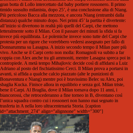
gran botta di Lollo intercettato dal baby portiere rossonero. Il primo
timido sussulto milanista, dopo 25’, è una conclusione alta di Niang.
Più pericoloso Bacca alla mezzora, e ancora Niang (entrambi dalla
distanza) qualche minuto dopo. Nei primi 45’ la partita è divertente:
all’inizio si divertono in realtà più quelli del Carpi, che mettono
letteralmente sotto il Milan. Con il passare dei minuti la sfida si fa
invece più equilibrata. Le polemiche invece sono tutte del Carpi che
protesta per un rigore che vorrebbero vedersi assegnato per fallo di
Donnarumma su Lasagna. A inizio secondo tempo il Milan pare più
vivo. Anche se il Carpi certo non molla: Romagnoli va subito a far
coppia con Alex anche tra gli ammoniti, mentre Lasagna spreca poi in
contropiede. A metà tempo Mihajlovic decide così di affidarsi a Luiz
Adriano al posto del fischiatissimo Cerci. Il Milan prova a portarsi in
avanti, si affida a qualche calcio piazzato (alte le punizioni di
Bonaventura e Niang) mentre poi è bravissimo Belec su Alex, poi
sbaglia Kucka. Finisce allora in equilibrio e senza gol. Milan triste,
bene il Carpi. Al Braglia, dove il Milan tornava dopo 11 anni, i
biancorossi, che retrocederanno a fine torneo in B, diventano così
l’unica squadra contro cui i rossoneri non hanno mai segnato in
trasferta in A nella loro ultracentenaria Storia. [caption
id="attachment_274" align="alignnone" width="300"]