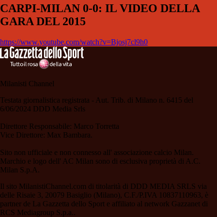
CARPI-MILAN 0-0: IL VIDEO DELLA
GARA DEL 2015
https://www.youtube.com/watch?v=Bjosj7cl9h0
Milanisti Channel
Testata giornalistica registrata - Aut. Trib. di Milano n. 6415 del
6/06/2024 DDD Media Srls
Direttore Responsabile: Marco Torretta
Vice Direttore: Max Bambara.
Sito non ufficiale e non connesso all' associazione calcio Milan.
Marchio e logo dell' AC Milan sono di esclusiva proprietà di A.C.
Milan S.p.A.
Il sito MilanistiChannel.com di titolarità di DDD MEDIA SRLS via
delle Risaie 3, 20079 Basiglio (Milano), C.F./P.IVA 10837110963, è
partner de La Gazzetta dello Sport e affiliato al network Gazzanet di
RCS Mediagroup S.p.a..