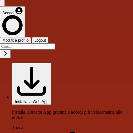
Accedi
Modifica profilo
Logout
Installa la Web App
Installa la nostra App gratuita e accedi più velocemente alle
notizie
Tocca