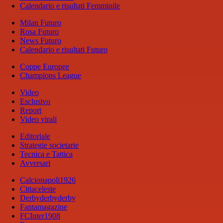
Calendario e risultati Femminile
Milan Futuro
Rosa Futuro
News Futuro
Calendario e risultati Futuro
Coppe Europee
Champions League
Video
Esclusivo
Report
Video virali
Editoriale
Strategie societarie
Tecnica e Tattica
Avversari
Calcionapoli1926
Cittaceleste
Derbyderbyderby
Fantamagazine
FCInter1908