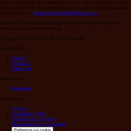
Unico responsabile dei contenuti (testi, foto, video e grafiche) è DDD
MEDIA SRLS; per ogni comunicazione avente ad oggetto i contenuti
del Sito scrivere a
milanistichannel1899@gmail.com
Milanisti Channel è una testata giornalistica dedicata a Milan news,
formazioni e calciomercato Milan
Copyright 2021-2026 © Tutti i diritti riservati.
Calciomercato
Scenari
Ufficialità
Ultima ora
Informazioni
Redazione
Trasparenza
Archivio
Community Policy
Cookie Policy e Privacy
Dichiarazione di accessibilità
Preferenze sui cookie