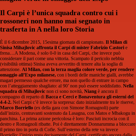
Il Carpi è l’unica squadra contro cui i
rossoneri non hanno mai segnato in
trasferta in A nella loro Storia
È il 6 dicembre 2015, 15esima giornata di campionato.
Il Milan di
Sinisa Mihajlovic affronta il Carpi di mister Fabrizio Castori
e
frena…A Modena, è solo 0-0 in casa del Carpi, che invece può
considerare il pari come una vittoria. Scampato il pericolo nebbia
(visibilità ottima) Sinisa aveva avvertito di tenere alta la soglia di
attenzione.
Al Milan, con la terza maglia colore verde, per rendere
omaggio all’Expo milanese,
con i bordi delle maniche gialli, avrebbe
magari permesso qualche errore, ma non quello di entrare in campo
con l’atteggiamento sbagliato: al 90’ non può essere soddisfatto.
Nella
squadra di Mihajlovic
non ci sono novità,
Niang
è ancora il
compagno di reparto di
Bacca e Cerci e Bonaventura gli esterni del
4-4-2.
Nel Carpi c’è invece la sorpresa: dato inizialmente tra le riserve,
Marco Borriello
(ex della gara con Simone Romagnoli) parte
dall’inizio, centravanti sostenuto da Lasagna, con Matos e Mbakogu in
panchina. La prima azione pericolosa è loro: Pasciuti incrocia con il
destro e Romagnoli ribatte. Poi è direttamente Donnarumma a bloccare
il primo tiro in porta di Cofie. Sull’esterno della rete va invece
Borriello: l’inizio resta decisamente del Carpi, certificato ancora dalla