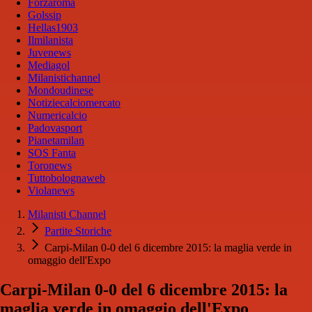
Forzaroma
Golssip
Hellas1903
Ilmilanista
Juvenews
Mediagol
Milanistichannel
Mondoudinese
Notiziecalciomercato
Numericalcio
Padovasport
Pianetamilan
SOS Fanta
Toronews
Tuttobolognaweb
Violanews
Milanisti Channel
Partite Storiche
Carpi-Milan 0-0 del 6 dicembre 2015: la maglia verde in
omaggio dell'Expo
Carpi-Milan 0-0 del 6 dicembre 2015: la
maglia verde in omaggio dell'Expo