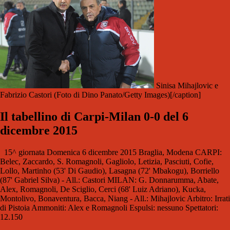
Sinisa Mihajlovic e
Fabrizio Castori (Foto di Dino Panato/Getty Images)[/caption]
Il tabellino di Carpi-Milan 0-0 del 6
dicembre 2015
15^ giornata Domenica 6 dicembre 2015 Braglia, Modena CARPI:
Belec, Zaccardo, S. Romagnoli, Gagliolo, Letizia, Pasciuti, Cofie,
Lollo, Martinho (53' Di Gaudio), Lasagna (72' Mbakogu), Borriello
(87' Gabriel Silva) - All.: Castori MILAN: G. Donnarumma, Abate,
Alex, Romagnoli, De Sciglio, Cerci (68' Luiz Adriano), Kucka,
Montolivo, Bonaventura, Bacca, Niang - All.: Mihajlovic Arbitro: Irrati
di Pistoia Ammoniti: Alex e Romagnoli Espulsi: nessuno Spettatori:
12.150