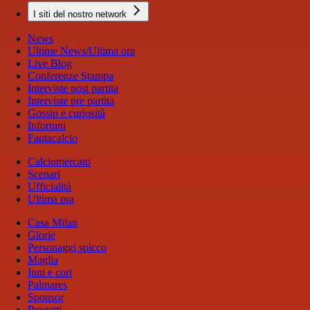
I siti del nostro network
News
Ultime News/Ultima ora
Live Blog
Conferenze Stampa
Interviste post partita
Interviste pre partita
Gossip e curiosità
Infortuni
Fantacalcio
Calciomercato
Scenari
Ufficialità
Ultima ora
Casa Milan
Glorie
Personaggi spicco
Maglia
Inni e cori
Palmares
Sponsor
Progetti