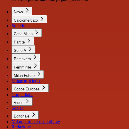
News
Calciomercato
Squadra
Casa Milan
Partite
Serie A
Primavera
Femminile
Milan Futuro
Milanisti d'Italia
Coppe Europee
Coppa italia
Video
Social
Editoriale
Milan partite e risultati live
Redazione