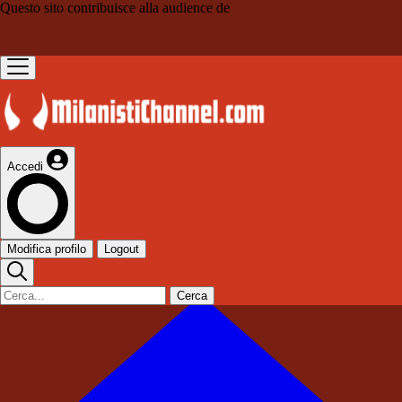
Questo sito contribuisce alla audience de
Accedi
Modifica profilo
Logout
Cerca