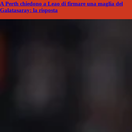
A Perth chiedono a Leao di firmare una maglia del
Galatasaray: la risposta