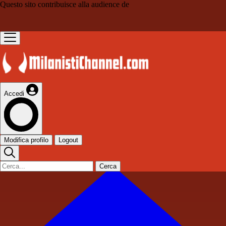
Questo sito contribuisce alla audience de
Accedi
Modifica profilo
Logout
Cerca