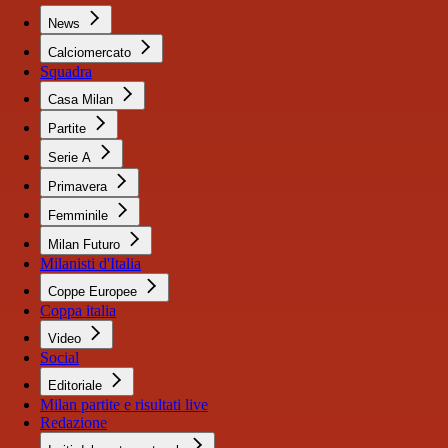
News
Calciomercato
Squadra
Casa Milan
Partite
Serie A
Primavera
Femminile
Milan Futuro
Milanisti d'Italia
Coppe Europee
Coppa italia
Video
Social
Editoriale
Milan partite e risultati live
Redazione