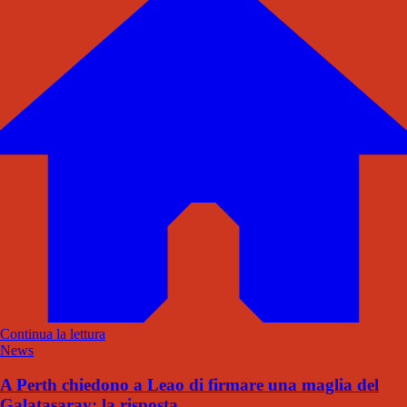
Continua la lettura
News
A Perth chiedono a Leao di firmare una maglia del
Galatasaray: la risposta