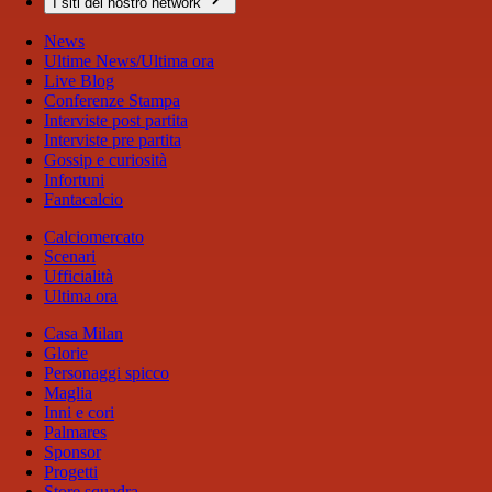
I siti del nostro network
News
Ultime News/Ultima ora
Live Blog
Conferenze Stampa
Interviste post partita
Interviste pre partita
Gossip e curiosità
Infortuni
Fantacalcio
Calciomercato
Scenari
Ufficialità
Ultima ora
Casa Milan
Glorie
Personaggi spicco
Maglia
Inni e cori
Palmares
Sponsor
Progetti
Store squadra