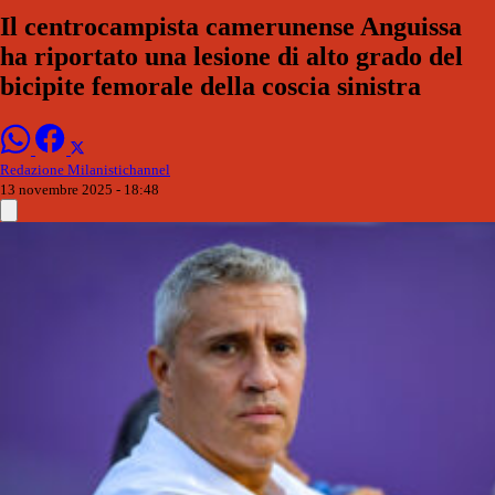
Il centrocampista camerunense Anguissa
ha riportato una lesione di alto grado del
bicipite femorale della coscia sinistra
Redazione Milanistichannel
13 novembre 2025 - 18:48