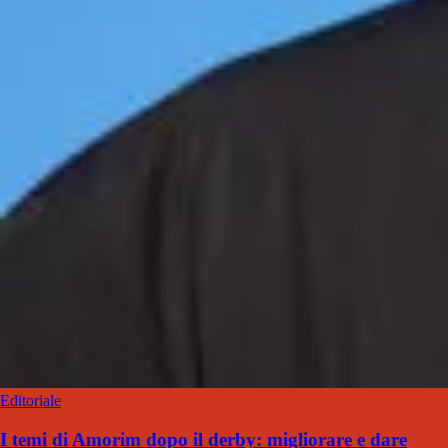
Editoriale
I temi di Amorim dopo il derby: migliorare e dare