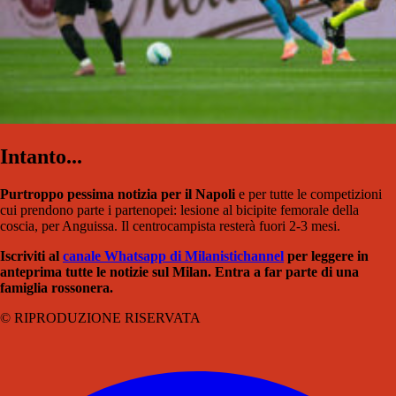
Intanto...
Purtroppo pessima notizia per il Napoli
e per tutte le competizioni
cui prendono parte i partenopei: lesione al bicipite femorale della
coscia, per Anguissa. Il centrocampista resterà fuori 2-3 mesi.
Iscriviti al
canale Whatsapp di Milanistichannel
per leggere in
anteprima tutte le notizie sul Milan. Entra a far parte di una
famiglia rossonera.
© RIPRODUZIONE RISERVATA