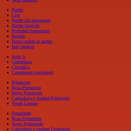
Partite
Live
Partite più importanti
Partite Storiche
Probabili formazioni
Pagelle
Dove vedere la partita
Info biglietti
Serie A
Calendario
Classifica
Campionati precedenti
Primavera
Rosa Primavera
News Primavera
Calendario e risultati Primavera
Youth League
Femminile
Rosa Femminile
News Femminile
Calendario e risultati Femminile