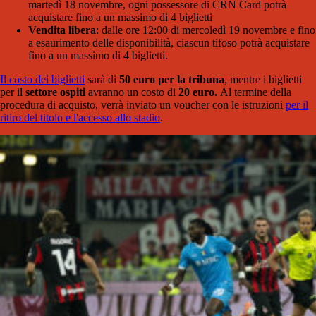
martedì 18 novembre, ogni possessore di CRN Card potrà
acquistare fino a un massimo di 4 biglietti
Vendita libera
: dalle ore 12:00 di mercoledì 19 novembre e fino
a esaurimento delle disponibilità, ciascun tifoso potrà acquistare
fino a un massimo di 4 biglietti.
Il costo dei biglietti
sarà di
50 euro per la tribuna
, mentre i biglietti
per il
settore ospiti
avranno un costo di
20 euro.
Al termine della
procedura di acquisto, verrà inviato un voucher con le istruzioni
per il
ritiro del titolo e l'accesso allo stadio
.