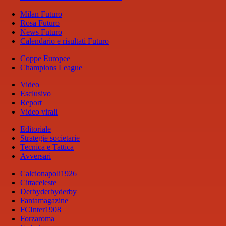
Milan Futuro
Rosa Futuro
News Futuro
Calendario e risultati Futuro
Coppe Europee
Champions League
Video
Esclusivo
Report
Video virali
Editoriale
Strategie societarie
Tecnica e Tattica
Avversari
Calcionapoli1926
Cittaceleste
Derbyderbyderby
Fantamagazine
FCInter1908
Forzaroma