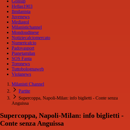
Golssip
Hellas1903
Ilmilanista
Juvenews
Mediagol
Milanistichannel
Mondoudinese
Notiziecalciomercato
Numericalcio
Padovasport
Pianetamilan
SOS Fanta
Toronews
Tuttobolognaweb
Violanews
Milanisti Channel
Partite
Supercoppa, Napoli-Milan: info biglietti - Conte senza
Anguissa
Supercoppa, Napoli-Milan: info biglietti -
Conte senza Anguissa