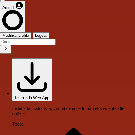
Accedi
Modifica profilo
Logout
Installa la Web App
Installa la nostra App gratuita e accedi più velocemente alle
notizie
Tocca