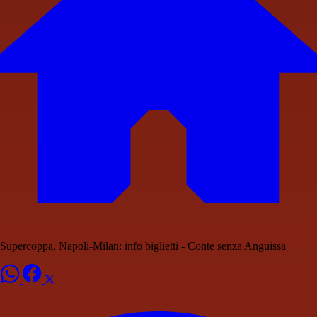
Supercoppa, Napoli-Milan: info biglietti - Conte senza Anguissa