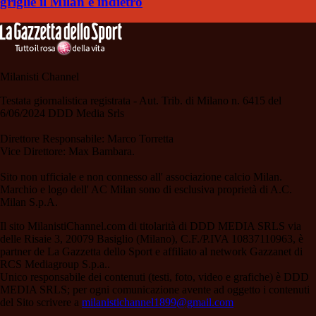
griglie il Milan è indietro
Milanisti Channel
Testata giornalistica registrata - Aut. Trib. di Milano n. 6415 del
6/06/2024 DDD Media Srls
Direttore Responsabile: Marco Torretta
Vice Direttore: Max Bambara.
Sito non ufficiale e non connesso all' associazione calcio Milan.
Marchio e logo dell' AC Milan sono di esclusiva proprietà di A.C.
Milan S.p.A.
Il sito MilanistiChannel.com di titolarità di DDD MEDIA SRLS via
delle Risaie 3, 20079 Basiglio (Milano), C.F./P.IVA 10837110963, è
partner de La Gazzetta dello Sport e affiliato al network Gazzanet di
RCS Mediagroup S.p.a..
Unico responsabile dei contenuti (testi, foto, video e grafiche) è DDD
MEDIA SRLS; per ogni comunicazione avente ad oggetto i contenuti
del Sito scrivere a
milanistichannel1899@gmail.com