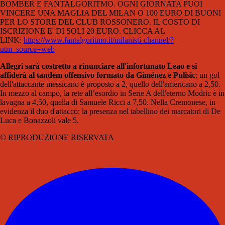
BOMBER E FANTALGORITMO. OGNI GIORNATA PUOI
VINCERE UNA MAGLIA DEL MILAN O 100 EURO DI BUONI
PER LO STORE DEL CLUB ROSSONERO. IL COSTO DI
ISCRIZIONE E' DI SOLI 20 EURO. CLICCA AL
LINK:
https://www.fantalgoritmo.it/milanisti-channel/?
utm_source=web
Allegri sarà costretto a rinunciare all'infortunato Leao e si
affiderà al tandem offensivo formato da Giménez e Pulisic
: un gol
dell'attaccante messicano è proposto a 2, quello dell'americano a 2,50.
In mezzo al campo, la rete all’esordio in Serie A dell'eterno Modric è in
lavagna a 4,50, quella di Samuele Ricci a 7,50. Nella Cremonese, in
evidenza il duo d'attacco: la presenza nel tabellino dei marcatori di De
Luca e Bonazzoli vale 5.
© RIPRODUZIONE RISERVATA