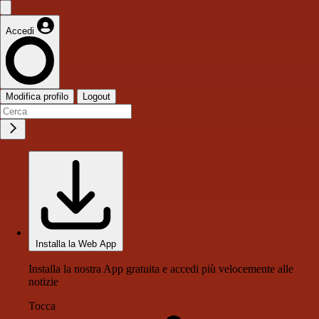
Accedi
Modifica profilo
Logout
Installa la Web App
Installa la nostra App gratuita e accedi più velocemente alle
notizie
Tocca