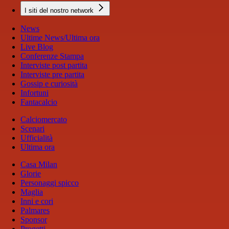
I siti del nostro network
News
Ultime News/Ultima ora
Live Blog
Conferenze Stampa
Interviste post partita
Interviste pre partita
Gossip e curiosità
Infortuni
Fantacalcio
Calciomercato
Scenari
Ufficialità
Ultima ora
Casa Milan
Glorie
Personaggi spicco
Maglia
Inni e cori
Palmares
Sponsor
Progetti