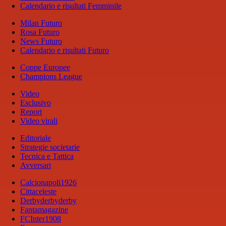
Calendario e risultati Femminile
Milan Futuro
Rosa Futuro
News Futuro
Calendario e risultati Futuro
Coppe Europee
Champions League
Video
Esclusivo
Report
Video virali
Editoriale
Strategie societarie
Tecnica e Tattica
Avversari
Calcionapoli1926
Cittaceleste
Derbyderbyderby
Fantamagazine
FCInter1908