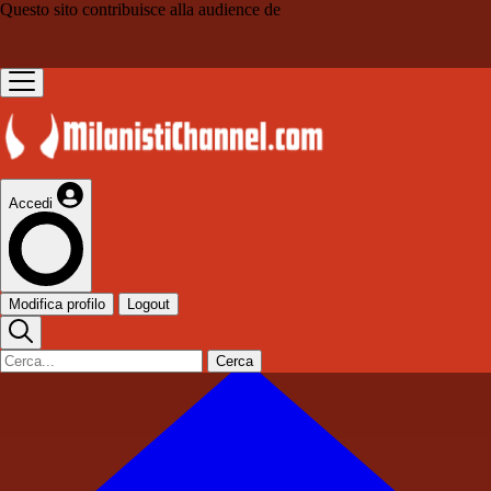
Questo sito contribuisce alla audience de
Accedi
Modifica profilo
Logout
Cerca