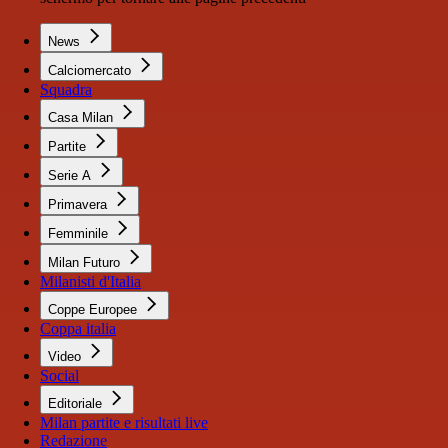
News
Calciomercato
Squadra
Casa Milan
Partite
Serie A
Primavera
Femminile
Milan Futuro
Milanisti d'Italia
Coppe Europee
Coppa italia
Video
Social
Editoriale
Milan partite e risultati live
Redazione