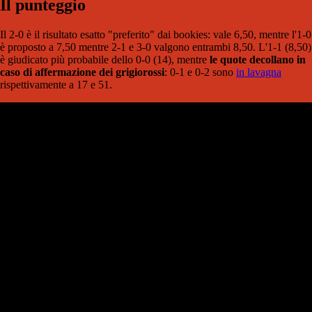
Il punteggio
Il 2-0 è il risultato esatto "preferito" dai bookies: vale 6,50, mentre l'1-0
è proposto a 7,50 mentre 2-1 e 3-0 valgono entrambi 8,50. L'1-1 (8,50)
è giudicato più probabile dello 0-0 (14), mentre
le quote decollano in
caso di affermazione dei grigiorossi
: 0-1 e 0-2 sono
in lavagna
rispettivamente a 17 e 51.