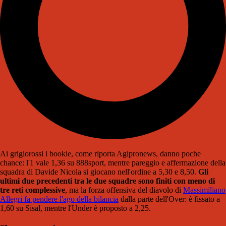
Ai grigiorossi i bookie, come riporta Agipronews, danno poche
chance: l'1 vale 1,36 su 888sport, mentre pareggio e affermazione della
squadra di Davide Nicola si giocano nell'ordine a 5,30 e 8,50.
Gli
ultimi due precedenti tra le due squadre sono finiti con meno di
tre reti complessive
, ma la forza offensiva del diavolo di
Massimiliano
Allegri fa pendere l'ago della bilancia
dalla parte dell'Over: è fissato a
1,60 su Sisal, mentre l'Under è proposto a 2,25.