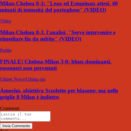
Milan-Chelsea 0-3: "Leao ed Estupinan attesi, 40
minuti di intensità del portoghese" (VIDEO)
Video
Milan-Chelsea 0-3, l'analisi: "Serve intervenire e
rimediare fin da subito" (VIDEO)
Partite
FINALE! Chelsea-Milan 3-0: blues dominanti,
rossoneri non pervenuti
Ultime News/Ultima ora
Amorim, obiettivo Scudetto per blasone: ma nelle
griglie il Milan è indietro
Commenti
Invia Commento