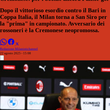
Dopo il vittorioso esordio contro il Bari in
Coppa Italia, il Milan torna a San Siro per
la "prima" in campionato. Avversario dei
rossoneri è la Cremonese neopromossa.
Redazione Milanistichannel
22 agosto 2025 - 15:08