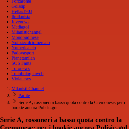
Forzaroma
Golssip
Hellas1903
Ilmilanista
Juvenews
Mediagol
Milanistichannel
Mondoudinese
Notiziecalciomercato
Numericalcio
Padovasport
Pianetamilan
SOS Fanta
Toronews
Tuttobolognaweb
Violanews
Milanisti Channel
Partite
Serie A, rossoneri a bassa quota contro la Cremonese: per i
bookie ancora Pulisic-gol
Serie A, rossoneri a bassa quota contro la
Cremonese: per i bookie ancora Pulisic-gol