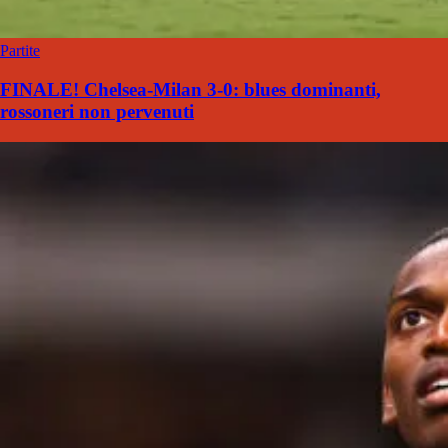
Partite
FINALE! Chelsea-Milan 3-0: blues dominanti,
rossoneri non pervenuti