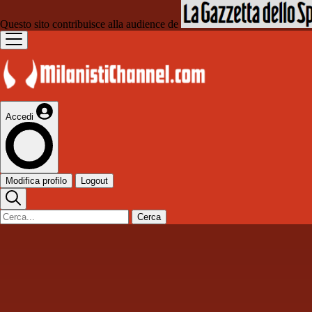
Questo sito contribuisce alla audience de
Accedi
Modifica profilo
Logout
Cerca