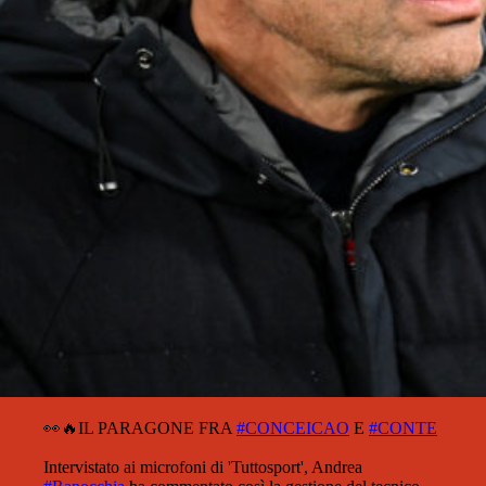
👀🔥IL PARAGONE FRA
#CONCEICAO
E
#CONTE
Intervistato ai microfoni di 'Tuttosport', Andrea