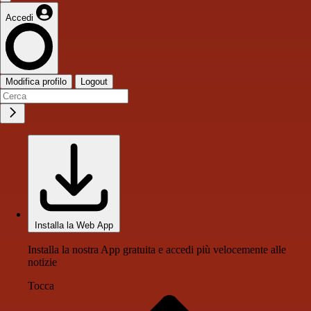
Accedi
Modifica profilo
Logout
Installa la Web App
Installa la nostra App gratuita e accedi più velocemente alle
notizie
Tocca