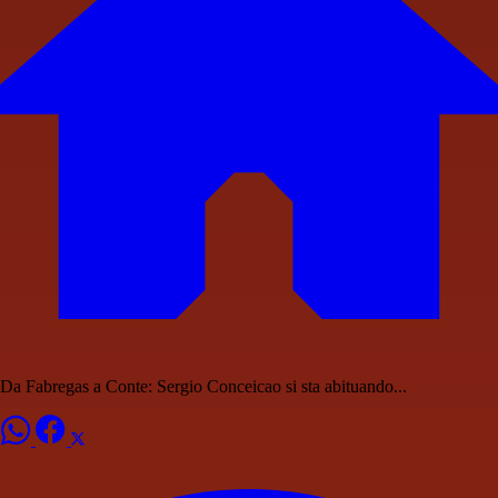
Da Fabregas a Conte: Sergio Conceicao si sta abituando...