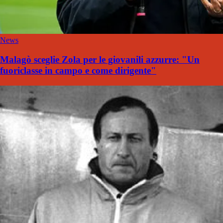
News
Malagò sceglie Zola per le giovanili azzurre: "Un
fuoriclasse in campo e come dirigente"