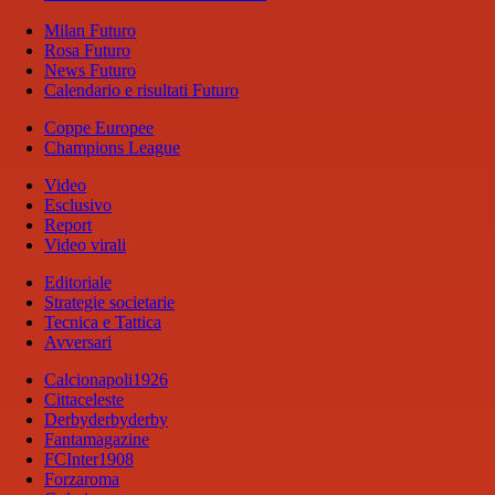
Milan Futuro
Rosa Futuro
News Futuro
Calendario e risultati Futuro
Coppe Europee
Champions League
Video
Esclusivo
Report
Video virali
Editoriale
Strategie societarie
Tecnica e Tattica
Avversari
Calcionapoli1926
Cittaceleste
Derbyderbyderby
Fantamagazine
FCInter1908
Forzaroma