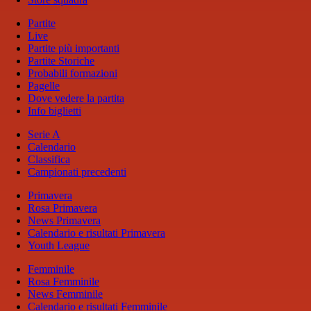
Partite
Live
Partite più importanti
Partite Storiche
Probabili formazioni
Pagelle
Dove vedere la partita
Info biglietti
Serie A
Calendario
Classifica
Campionati precedenti
Primavera
Rosa Primavera
News Primavera
Calendario e risultati Primavera
Youth League
Femminile
Rosa Femminile
News Femminile
Calendario e risultati Femminile