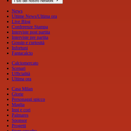
I siti del nostro network
News
Ultime News/Ultima ora
Live Blog
Conferenze Stampa
Interviste post partita
Interviste pre partita
Gossip e curiosità
Infortuni
Fantacalcio
Calciomercato
Scenari
Ufficialità
Ultima ora
Casa Milan
Glorie
Personaggi spicco
Maglia
Inni e cori
Palmares
Sponsor
Progetti
Store squadra