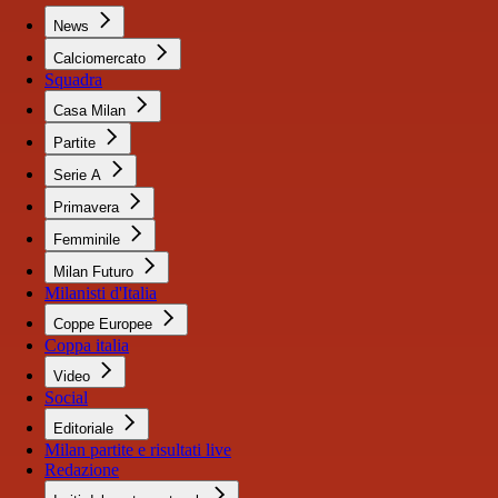
News
Calciomercato
Squadra
Casa Milan
Partite
Serie A
Primavera
Femminile
Milan Futuro
Milanisti d'Italia
Coppe Europee
Coppa italia
Video
Social
Editoriale
Milan partite e risultati live
Redazione