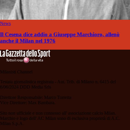
News
Il Cesena dice addio a Giuseppe Marchioro, allenò
anche il Milan nel 1976
Milanisti Channel
Testata giornalistica registrata - Aut. Trib. di Milano n. 6415 del
6/06/2024 DDD Media Srls
Direttore Responsabile: Marco Torretta
Vice Direttore: Max Bambara.
Sito non ufficiale e non connesso all' associazione calcio Milan.
Marchio e logo dell' AC Milan sono di esclusiva proprietà di A.C.
Milan S.p.A.