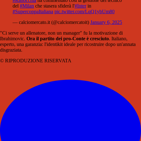
#Ranocchia
ha commentato così la gestione del tecnico
del
#Milan
che stasera sfiderà l'
#Inter
in
#SupercoppaItaliana
pic.twitter.com/LqQ1ybUm80
— calciomercato.it (@calciomercatoit)
January 6, 2025
"Ci serve un allenatore, non un manager" fu la motivazione di
Ibrahimovic.
Ora il partito dei pro-Conte è cresciuto
. Italiano,
esperto, una garanzia: l'identikit ideale per ricostruire dopo un'annata
disgraziata.
© RIPRODUZIONE RISERVATA