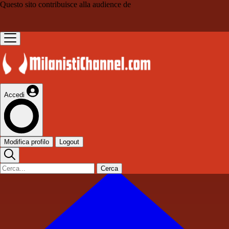
Questo sito contribuisce alla audience de
Accedi
Modifica profilo
Logout
Cerca