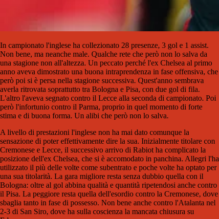
In campionato l'inglese ha collezionato 28 presenze, 3 gol e 1 assist.
Non bene, ma neanche male. Qualche rete che però non lo salva da
una stagione non all'altezza. Un peccato perché l'ex Chelsea al primo
anno aveva dimostrato una buona intraprendenza in fase offensiva, che
però poi si è persa nella stagione successiva. Quest'anno sembrava
averla ritrovata soprattutto tra Bologna e Pisa, con due gol di fila.
L'altro l'aveva segnato contro il Lecce alla seconda di campionato. Poi
però l'infortunio contro il Parma, proprio in quel momento di forte
stima e di buona forma. Un alibi che però non lo salva.
A livello di prestazioni l'inglese non ha mai dato comunque la
sensazione di poter effettivamente dire la sua. Inizialmente titolare con
Cremonese e Lecce, il successivo arrivo di Rabiot ha complicato la
posizione dell'ex Chelsea, che si è accomodato in panchina. Allegri l'ha
utilizzato il più delle volte come subentrato e poche volte ha optato per
una sua titolarità. La gara migliore resta senza dubbio quella con il
Bologna: oltre al gol abbina qualità e quantità ripetendosi anche contro
il Pisa. La peggiore resta quella dell'esordio contro la Cremonese, dove
sbaglia tanto in fase di possesso. Non bene anche contro l'Atalanta nel
2-3 di San Siro, dove ha sulla coscienza la mancata chiusura su