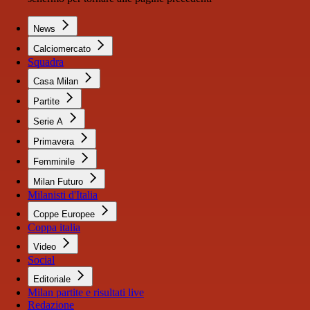
News
Calciomercato
Squadra
Casa Milan
Partite
Serie A
Primavera
Femminile
Milan Futuro
Milanisti d'Italia
Coppe Europee
Coppa italia
Video
Social
Editoriale
Milan partite e risultati live
Redazione