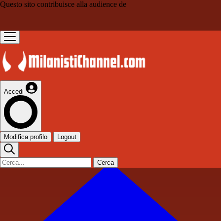
Questo sito contribuisce alla audience de
Accedi
Modifica profilo
Logout
Cerca