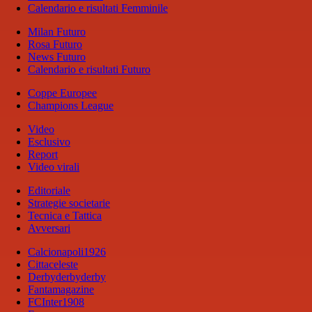
Calendario e risultati Femminile
Milan Futuro
Rosa Futuro
News Futuro
Calendario e risultati Futuro
Coppe Europee
Champions League
Video
Esclusivo
Report
Video virali
Editoriale
Strategie societarie
Tecnica e Tattica
Avversari
Calcionapoli1926
Cittaceleste
Derbyderbyderby
Fantamagazine
FCInter1908