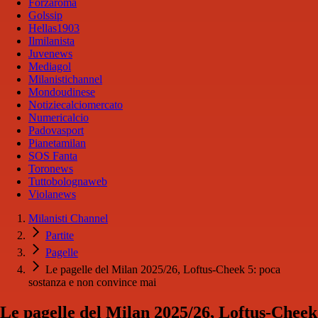
Forzaroma
Golssip
Hellas1903
Ilmilanista
Juvenews
Mediagol
Milanistichannel
Mondoudinese
Notiziecalciomercato
Numericalcio
Padovasport
Pianetamilan
SOS Fanta
Toronews
Tuttobolognaweb
Violanews
Milanisti Channel
Partite
Pagelle
Le pagelle del Milan 2025/26, Loftus-Cheek 5: poca
sostanza e non convince mai
Le pagelle del Milan 2025/26, Loftus-Cheek