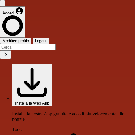
Accedi
Modifica profilo
Logout
Installa la Web App
Installa la nostra App gratuita e accedi più velocemente alle
notizie
Tocca