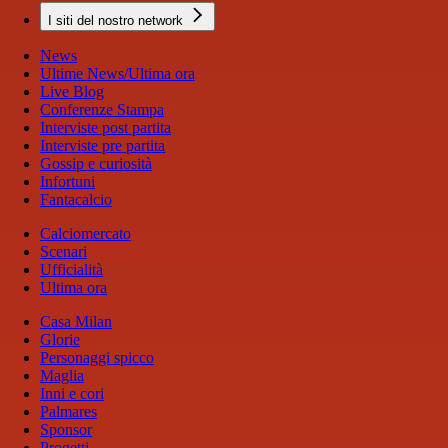
I siti del nostro network
News
Ultime News/Ultima ora
Live Blog
Conferenze Stampa
Interviste post partita
Interviste pre partita
Gossip e curiosità
Infortuni
Fantacalcio
Calciomercato
Scenari
Ufficialità
Ultima ora
Casa Milan
Glorie
Personaggi spicco
Maglia
Inni e cori
Palmares
Sponsor
Progetti